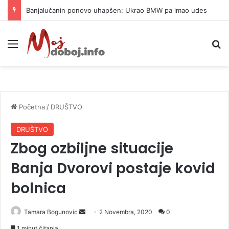
Banjalučanin ponovo uhapšen: Ukrao BMW pa imao udes
Meni
P
Početna
/
DRUŠTVO
DRUŠTVO
Zbog ozbiljne situacije
Banja Dvorovi postaje kovid
bolnica
Tamara Bogunovic
S
2 Novembra, 2020
0
e
1 minut čitanja