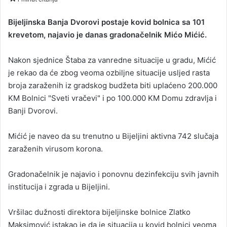
n
d
Bijeljinska Banja Dvorovi postaje kovid bolnica sa 101
a
krevetom, najavio je danas gradonačelnik Mićo Mićić.
n
e
Nakon sjednice Štaba za vanredne situacije u gradu, Mićić
m
je rekao da će zbog veoma ozbiljne situacije usljed rasta
a
broja zaraženih iz gradskog budžeta biti uplaćeno 200.000
i
KM Bolnici "Sveti vračevi" i po 100.000 KM Domu zdravlja i
l
Banji Dvorovi.
Mićić je naveo da su trenutno u Bijeljini aktivna 742 slučaja
zaraženih virusom korona.
Gradonačelnik je najavio i ponovnu dezinfekciju svih javnih
institucija i zgrada u Bijeljini.
Vršilac dužnosti direktora bijeljinske bolnice Zlatko
Maksimović istakao je da je situacija u kovid bolnici veoma