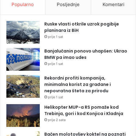
Popularno
Posljednje
Komentari
Ruske vlasti otkrile uzrok pogibije
planinara iz BiH
prije 1 sat
Banjalučanin ponovo uhapšen: Ukrao
BMW pa imao udes
prije 1 sat
Rekordni profiti kompanija,
minimalna korist za građane i
nepovratna šteta za prirodu
prije 1 sat
Helikopter MUP-a RS pomaže kod
Trebinja, gori i kod Konjica i Kladnja
prije 2 sata
Bačen molotovljev koktel na poznati