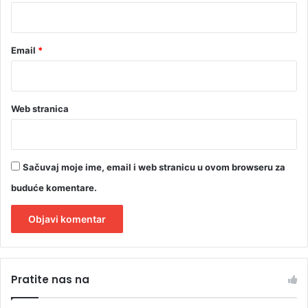
*
Email
*
Web stranica
Sačuvaj moje ime, email i web stranicu u ovom browseru za
buduće komentare.
A
l
Pratite nas na
t
e