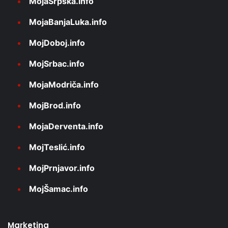
MojaSrpska.info
MojaBanjaLuka.info
MojDoboj.info
MojSrbac.info
MojaModriča.info
MojBrod.info
MojaDerventa.info
MojTeslić.info
MojPrnjavor.info
MojŠamac.info
Marketing