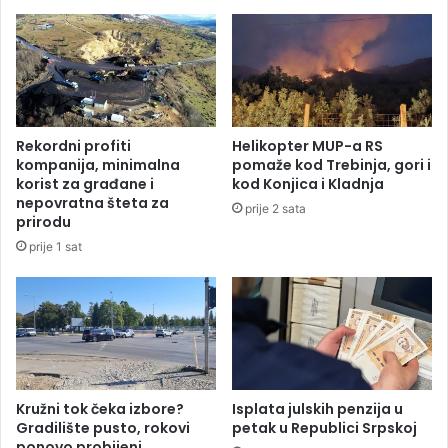
r
g
a
a
t
s
i
e
1
p
2
o
r
n
Rekordni profiti
Helikopter MUP-a RS
e
o
kompanija, minimalna
pomaže kod Trebinja, gori i
s
v
korist za građane i
kod Konjica i Kladnja
p
o
nepovratna šteta za
prije 2 sata
i
u
prirodu
r
s
prije 1 sat
a
i
t
j
o
a
r
l
a
i
Kružni tok čeka izbore?
Isplata julskih penzija u
Gradilište pusto, rokovi
petak u Republici Srpskoj
ponovo probijeni