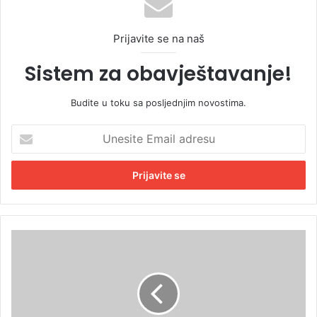
Prijavite se na naš
Sistem za obavještavanje!
Budite u toku sa posljednjim novostima.
U
n
e
s
i
t
e
E
N
m
j
a
e
i
m
l
a
a
č