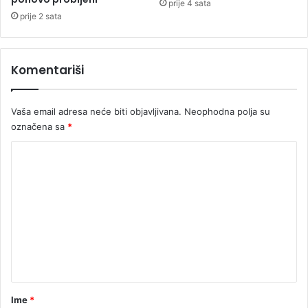
prije 4 sata
prije 2 sata
Komentariši
Vaša email adresa neće biti objavljivana.
Neophodna polja su
označena sa
*
K
o
m
e
n
t
a
r
Ime
*