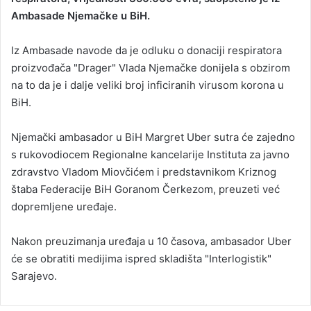
Ambasade Njemačke u BiH.
a
n
Iz Ambasade navode da je odluku o donaciji respiratora
e
proizvođača "Drager" Vlada Njemačke donijela s obzirom
m
a
na to da je i dalje veliki broj inficiranih virusom korona u
i
BiH.
l
Njemački ambasador u BiH Margret Uber sutra će zajedno
s rukovodiocem Regionalne kancelarije Instituta za javno
zdravstvo Vladom Miovčićem i predstavnikom Kriznog
štaba Federacije BiH Goranom Čerkezom, preuzeti već
dopremljene uređaje.
Nakon preuzimanja uređaja u 10 časova, ambasador Uber
će se obratiti medijima ispred skladišta "Interlogistik"
Sarajevo.