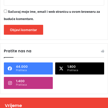
Sačuvaj moje ime, email i web stranicu u ovom browseru za
buduće komentare.
A
l
Pratite nas na
t
e
44.000
1.800
r
Pratilaca
Pratilaca
n
1.400
a
Pratilaca
t
i
v
Vrijeme