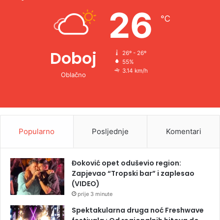
e
26
℃
:
Doboj
26º - 26º
55%
3.14 km/h
Oblačno
Popularno
Posljednje
Komentari
Đoković opet oduševio region:
Zapjevao “Tropski bar” i zaplesao
(VIDEO)
prije 3 minute
Spektakularna druga noć Freshwave