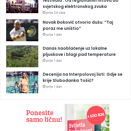
festivala : Od regionalnih hitova do
svjetskog elektronskog zvuka
prije 24 sata
Novak Đoković otvorio dušu: “Taj
poraz me uništio”
prije 1 dan
Danas naoblačenje uz lokalne
pljuskove i blagi pad temperature
prije 1 dan
Decenija na Interpolovoj listi: Gdje se
krije Slobodanka Tošić?
prije 1 dan