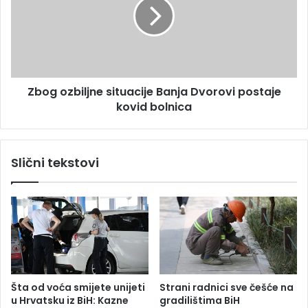
n
g
j
o
a
z
r
b
a
i
d
l
i
Zbog ozbiljne situacije Banja Dvorovi postaje
j
o
kovid bolnica
n
n
e
i
s
c
i
Slični tekstovi
u
t
i
u
k
a
u
c
ć
i
e
j
,
e
a
B
l
a
Šta od voća smijete unijeti
Strani radnici sve češće na
i
n
u Hrvatsku iz BiH: Kazne
gradilištima BiH
p
j