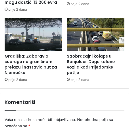
mogu dostići 13.260 evra
prije 2 dana
o
a
prije 2 dana
d
D
d
v
v
o
a
r
u
o
s
v
l
i
o
p
Gradiška: Zaboravio
Saobraćajni kolaps u
v
o
suprugu na graničnom
Banjaluci: Duge kolone
a
s
prelazu i nastavio put za
vozila kod Prijedorske
Njemačku
petlje
t
a
prije 2 dana
prije 2 dana
j
e
k
Komentariši
o
v
i
Vaša email adresa neće biti objavljivana.
Neophodna polja su
d
označena sa
*
b