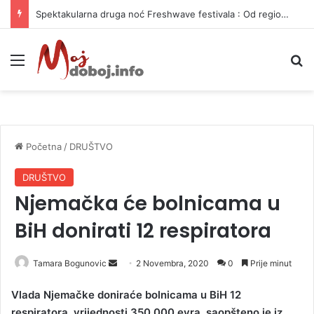
Spektakularna druga noć Freshwave festivala : Od regionalnih hitova do svjetskog elektronskog zvuka
Meni
P
Početna
/
DRUŠTVO
DRUŠTVO
Njemačka će bolnicama u
BiH donirati 12 respiratora
Tamara Bogunovic
S
2 Novembra, 2020
0
Prije minut
e
Vlada Njemačke doniraće bolnicama u BiH 12
n
respiratora, vrijednosti 350.000 evra, saopšteno je iz
d