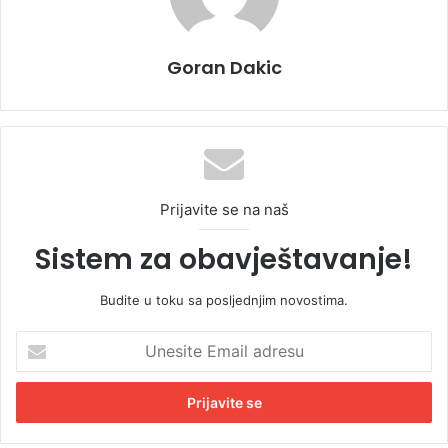
Goran Dakic
Prijavite se na naš
Sistem za obavještavanje!
Budite u toku sa posljednjim novostima.
U
n
e
s
i
t