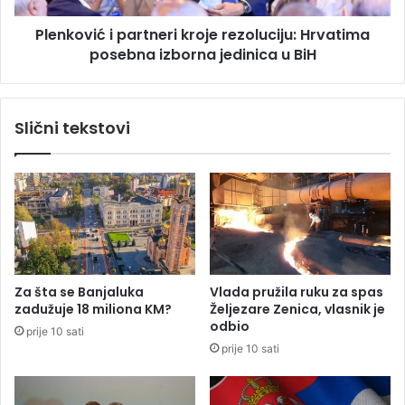
r
ć
o
Plenković i partneri kroje rezoluciju: Hrvatima
i
z
posebna izborna jedinica u BiH
p
o
a
r
r
:
t
Slični tekstovi
S
n
u
e
d
r
i
i
j
k
a
r
o
o
p
j
i
e
Za šta se Banjaluka
Vlada pružila ruku za spas
s
r
zadužuje 18 miliona KM?
Željezare Zenica, vlasnik je
a
e
odbio
prije 10 sati
o
z
prije 10 sati
1
o
2
l
1
u