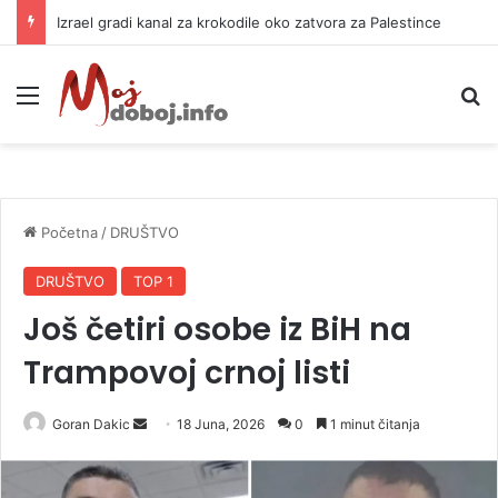
Izrael gradi kanal za krokodile oko zatvora za Palestince
Meni
P
Početna
/
DRUŠTVO
DRUŠTVO
TOP 1
Još četiri osobe iz BiH na
Trampovoj crnoj listi
Goran Dakic
S
18 Juna, 2026
0
1 minut čitanja
e
n