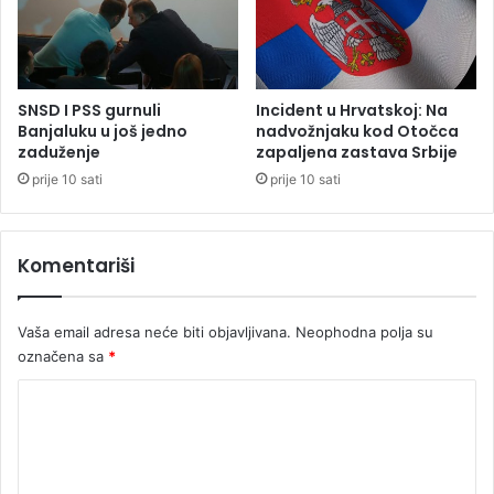
s
c
e
i
k
j
u
u
n
:
SNSD I PSS gurnuli
Incident u Hrvatskoj: Na
d
H
Banjaluku u još jedno
nadvožnjaku kod Otočca
u
r
zaduženje
zapaljena zastava Srbije
u
v
prije 10 sati
prije 10 sati
ž
a
a
t
s
i
Komentariši
a
m
u
a
“
p
Vaša email adresa neće biti objavljivana.
Neophodna polja su
R
o
i
označena sa
*
s
b
e
K
n
b
i
n
o
k
a
m
a
i