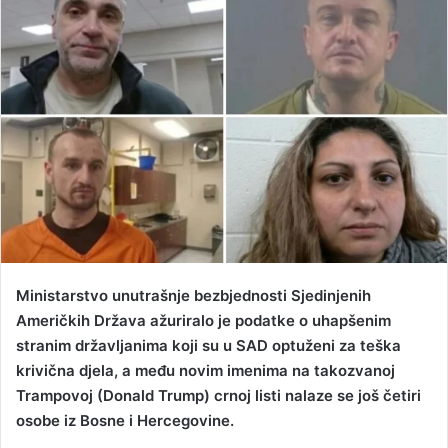
d
a
n
e
m
a
i
l
Ministarstvo unutrašnje bezbjednosti Sjedinjenih
Američkih Država ažuriralo je podatke o uhapšenim
stranim državljanima koji su u SAD optuženi za teška
krivična djela, a među novim imenima na takozvanoj
Trampovoj (Donald Trump) crnoj listi nalaze se još četiri
osobe iz Bosne i Hercegovine.