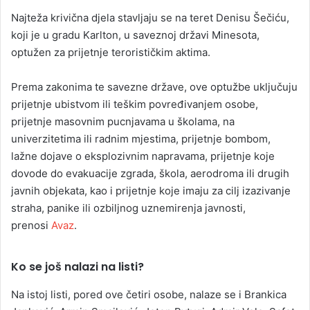
Najteža krivična djela stavljaju se na teret Denisu Šečiću,
koji je u gradu Karlton, u saveznoj državi Minesota,
optužen za prijetnje terorističkim aktima.
Prema zakonima te savezne države, ove optužbe uključuju
prijetnje ubistvom ili teškim povređivanjem osobe,
prijetnje masovnim pucnjavama u školama, na
univerzitetima ili radnim mjestima, prijetnje bombom,
lažne dojave o eksplozivnim napravama, prijetnje koje
dovode do evakuacije zgrada, škola, aerodroma ili drugih
javnih objekata, kao i prijetnje koje imaju za cilj izazivanje
straha, panike ili ozbiljnog uznemirenja javnosti,
prenosi
Avaz
.
Ko se još nalazi na listi?
Na istoj listi, pored ove četiri osobe, nalaze se i Brankica