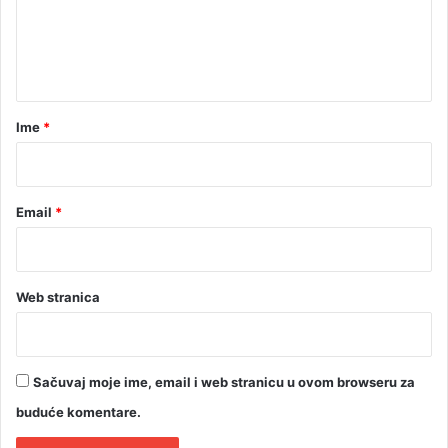
r
e
z
u
b
n
”
o
t
r
n
a
a
r
Ime
*
j
e
*
d
i
Email
*
n
i
c
a
u
Web stranica
B
i
H
Sačuvaj moje ime, email i web stranicu u ovom browseru za
buduće komentare.