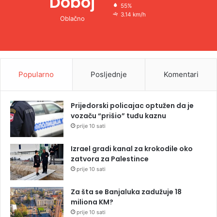
Doboj
55%
3.14 km/h
Oblačno
Popularno
Posljednje
Komentari
Prijedorski policajac optužen da je
vozaču “prišio” tuđu kaznu
prije 10 sati
Izrael gradi kanal za krokodile oko
zatvora za Palestince
prije 10 sati
Za šta se Banjaluka zadužuje 18
miliona KM?
prije 10 sati