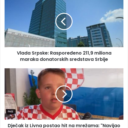
m
l
a
a
i
d
l
a
a
S
d
r
r
p
e
s
s
Vlada Srpske: Raspoređeno 211,9 miliona
k
u
maraka donatorskih sredstava Srbije
e
:
R
D
a
j
s
e
p
č
o
a
r
k
e
i
đ
z
e
L
n
Dječak iz Livna postao hit na mrežama: "Navijao
i