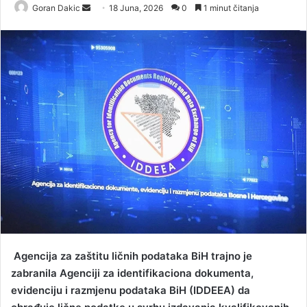
Goran Dakic
S
18 Juna, 2026
0
1 minut čitanja
e
n
d
a
n
e
m
a
i
l
Agencija za zaštitu ličnih podataka BiH trajno je
zabranila Agenciji za identifikaciona dokumenta,
evidenciju i razmjenu podataka BiH (IDDEEA) da