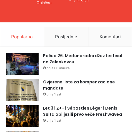
3.14 km/h
Oblačno
Popularno
Posljednje
Komentari
Počeo 26. Međunarodni džez festival
na Zelenkovcu
prije 60 minuta
Ovjerene liste za kompenzacione
mandate
prije 1 sat
Let 3 i Z++ i Sébastien Léger i Denis
Sulta obilježili prvo veče Freshwavea
prije 1 sat