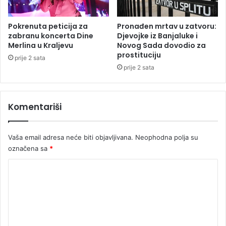
n
:
a
"
t
N
Pokrenuta peticija za
Pronađen mrtav u zatvoru:
o
a
zabranu koncerta Dine
Djevojke iz Banjaluke i
r
v
Merlina u Kraljevu
Novog Sada dovodio za
s
prostituciju
i
prije 2 sata
k
j
prije 2 sata
i
a
h
o
s
b
Komentariši
r
i
e
h
d
i
Vaša email adresa neće biti objavljivana.
Neophodna polja su
s
z
označena sa
*
t
a
a
S
K
v
r
a
o
b
S
e
m
r
"
e
b
(
i
V