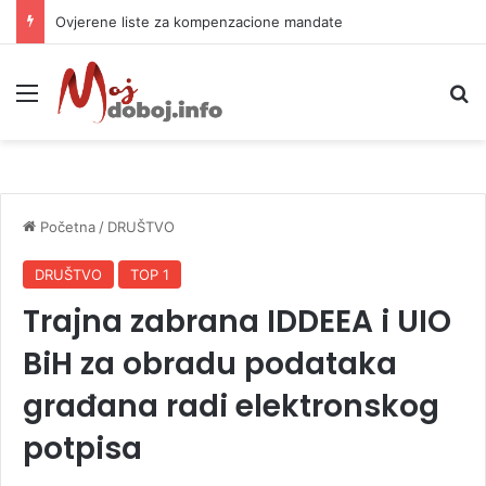
Ovjerene liste za kompenzacione mandate
Meni
P
Početna
/
DRUŠTVO
DRUŠTVO
TOP 1
Trajna zabrana IDDEEA i UIO
BiH za obradu podataka
građana radi elektronskog
potpisa