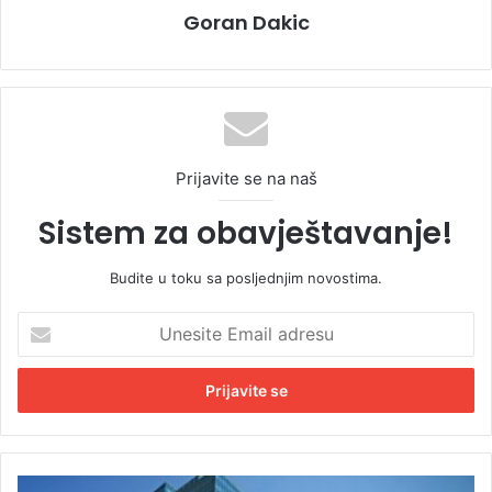
Goran Dakic
Prijavite se na naš
Sistem za obavještavanje!
Budite u toku sa posljednjim novostima.
U
n
e
s
i
t
e
E
V