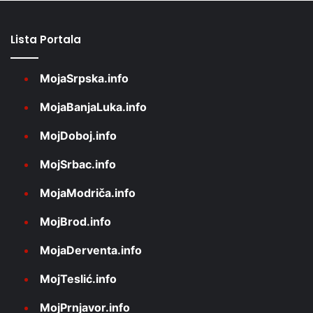
Lista Portala
MojaSrpska.info
MojaBanjaLuka.info
MojDoboj.info
MojSrbac.info
MojaModriča.info
MojBrod.info
MojaDerventa.info
MojTeslić.info
MojPrnjavor.info