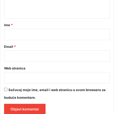
n
j
I
t
e
D
E
a
O
r
Ime
*
)
*
Email
*
Web stranica
Sačuvaj moje ime, email i web stranicu u ovom browseru za
buduće komentare.