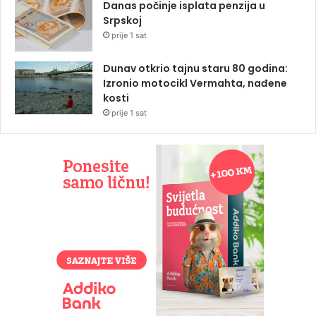
Danas počinje isplata penzija u
Srpskoj
prije 1 sat
Dunav otkrio tajnu staru 80 godina:
Izronio motocikl Vermahta, nađene
kosti
prije 1 sat