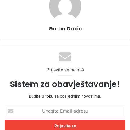
Goran Dakic
Prijavite se na naš
Sistem za obavještavanje!
Budite u toku sa posljednjim novostima.
U
n
e
s