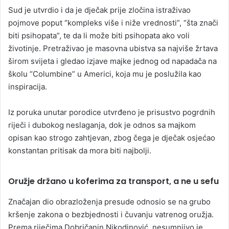
Sud je utvrdio i da je dječak prije zločina istraživao
pojmove poput “kompleks više i niže vrednosti”, “šta znači
biti psihopata”, te da li može biti psihopata ako voli
životinje. Pretraživao je masovna ubistva sa najviše žrtava
širom svijeta i gledao izjave majke jednog od napadača na
školu “Columbine” u Americi, koja mu je poslužila kao
inspiracija.
Iz poruka unutar porodice utvrđeno je prisustvo pogrdnih
riječi i dubokog neslaganja, dok je odnos sa majkom
opisan kao strogo zahtjevan, zbog čega je dječak osjećao
konstantan pritisak da mora biti najbolji.
Oružje držano u koferima za transport, a ne u sefu
Značajan dio obrazloženja presude odnosio se na grubo
kršenje zakona o bezbjednosti i čuvanju vatrenog oružja.
Prema riječima Dobričanin Nikodinović, nesumnjivo je