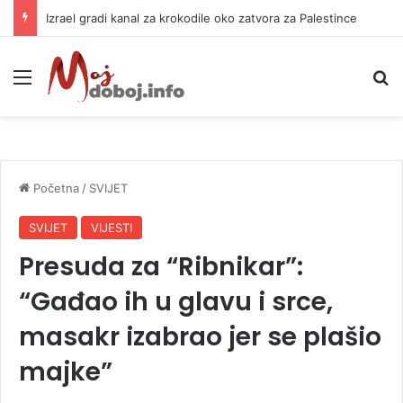
Izrael gradi kanal za krokodile oko zatvora za Palestince
Meni
P
Početna
/
SVIJET
SVIJET
VIJESTI
Presuda za “Ribnikar”:
“Gađao ih u glavu i srce,
masakr izabrao jer se plašio
majke”