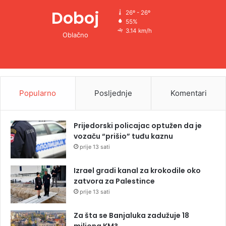
Doboj
26º - 26º
55%
3.14 km/h
Oblačno
Popularno
Posljednje
Komentari
Prijedorski policajac optužen da je
vozaču “prišio” tuđu kaznu
prije 13 sati
Izrael gradi kanal za krokodile oko
zatvora za Palestince
prije 13 sati
Za šta se Banjaluka zadužuje 18
miliona KM?