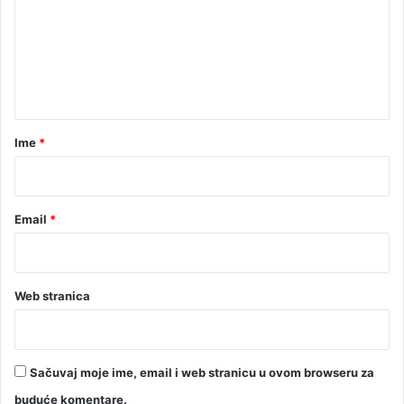
m
(
V
e
I
n
D
t
E
O
a
)
r
Ime
*
*
Email
*
Web stranica
Sačuvaj moje ime, email i web stranicu u ovom browseru za
buduće komentare.