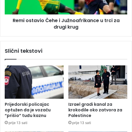
H
t
:
a
"
v
Z
Remi ostavio Čehe i Južnoafrikance u trci za
i
m
drugi krug
o
a
Č
j
e
e
h
Slični tekstovi
v
e
i
i
"
J
u
u
z
ž
o
n
g
o
r
a
o
f
Prijedorski policajac
Izrael gradi kanal za
m
r
optužen da je vozaču
krokodile oko zatvora za
n
i
“prišio” tuđu kaznu
Palestince
u
k
prije 13 sati
prije 13 sati
p
a
o
n