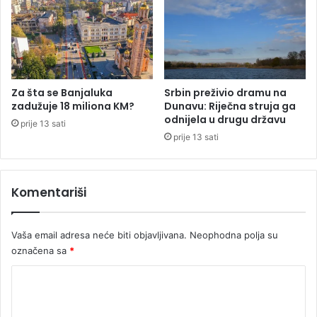
d
c
r
e
š
u
k
t
u
r
p
c
Za šta se Banjaluka
Srbin preživio dramu na
r
i
zadužuje 18 miliona KM?
Dunavu: Riječna struja ga
o
z
odnijela u drugu državu
prije 13 sati
t
a
prije 13 sati
i
d
v
r
Š
u
Komentariši
v
g
a
i
j
k
Vaša email adresa neće biti objavljivana.
Neophodna polja su
c
r
a
označena sa
*
u
r
g
K
s
k
o
e