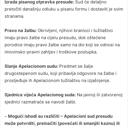
Izrada pisanog otpravka presude:
Sud će detaljno
pretočiti današnju odluku u pisanu formu i dostaviti je svim
stranama.
Pravo na žalbu:
Okrivljeni, njihovi branioci i tužilaštvo
imaju pravo žalbe na cijelu presudu, dok oštećene
porodice imaju pravo žalbe samo na dio koji se odnosi na
imovinsko-pravni zahtjev i troškove postupka.
Slanje Apelacionom sudu:
Predmet se šalje
drugostepenom sudu, koji pribavlja odgovore na žalbe i
prosljeđuje ih Apelacionom tužilaštvu na izjašnjenje.
Sjednica vijeća Apelacionog suda:
Na javnoj ili zatvorenoj
sjednici razmatraće se navodi žalbi.
–
Mogući ishodi su različiti – Apelacioni sud presudu
može potvrditi, preinačiti (povećati ili smanjiti kaznu) ili