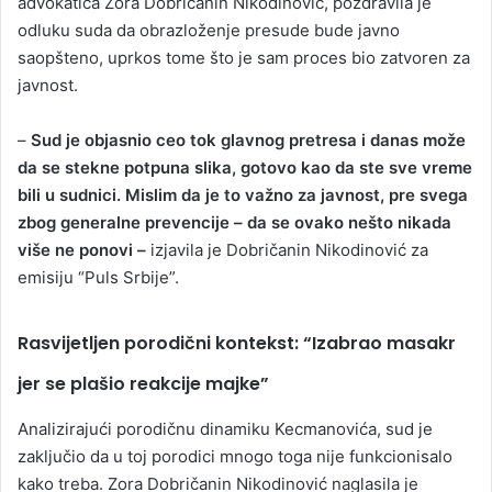
advokatica Zora Dobričanin Nikodinović, pozdravila je
odluku suda da obrazloženje presude bude javno
saopšteno, uprkos tome što je sam proces bio zatvoren za
javnost.
–
Sud je objasnio ceo tok glavnog pretresa i danas može
da se stekne potpuna slika, gotovo kao da ste sve vreme
bili u sudnici. Mislim da je to važno za javnost, pre svega
zbog generalne prevencije – da se ovako nešto nikada
više ne ponovi –
izjavila je Dobričanin Nikodinović za
emisiju “Puls Srbije”.
Rasvijetljen porodični kontekst: “Izabrao masakr
jer se plašio reakcije majke”
Analizirajući porodičnu dinamiku Kecmanovića, sud je
zaključio da u toj porodici mnogo toga nije funkcionisalo
kako treba. Zora Dobričanin Nikodinović naglasila je