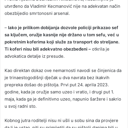
utvrđeno da Vladimir Kecmanović nije na adekvatan način
obezbijedio smrtonosni arsenal.
–
Iako je prilikom dobijanja dozvole policiji prikazao sef
sa ključem, oružje kasnije nije držano u tom sefu, već u
pokretnim koferima koji služe za transport do streljane.
Ti koferi nisu bili adekvatno obezbeđeni –
otkrila je
advokatica detalje iz presude.
Kao direktan dokaz ove nemarnosti navodi se činjenica da
je trinaestogodišnji dječak u dva navrata bez ikakvih
prepreka došao do pištolja. Prvi put 24. aprila 2023.
godine, kada je oružje samo uzeo i vratio, i drugi put 1.
maja, kada ga je definitivno uzeo, napunio šaržere i sakrio
u svoj radni sto.
Kobnog jutra roditelji nisu ni ušli u sobu sina da provjere
da li je ustao, niti su primijetili da su pištolji danima bili u