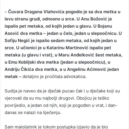
–
Čuvara Dragana Vlahovića pogodio je sa dva metka u
levu stranu grudi, odnosno u srce. U Anu Božović je
ispalio pet metaka, od kojih jedan u glavu. U Bojanu
Asović dva metka – jedan u čelo, jedan u slepoočnicu. U
Sofiju Negić je ispalio sedam metaka, od kojih jedan u
srce. U učionici je u Katarinu Martinović ispalio pet
metaka (u glavu i vrat), u Maru Anđelković šest metaka,
u Emu Kobiljski dva metka (jedan u slepoočnicu), u
Andriju Čikića dva metka, a u Angelinu Aćimović jedan
metak –
detaljno je pročitala advokatica.
Sudija je naveo da je dječak pucao čak i u dječake koji su
vjerovali da su mu najbolji drugovi. Obojicu je teško
povrijedio, a jedan od njih, koji je pogođen u vrat, i dan-
danas se nalazi na liječenju.
Sam maloljetnik je tokom postupka izjavio da je bio