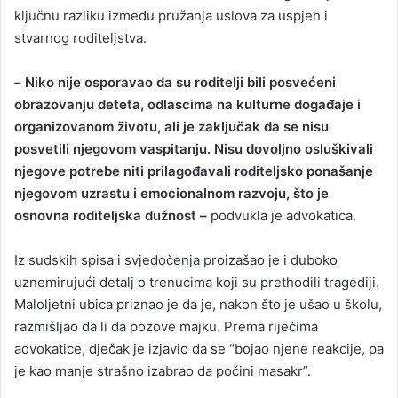
ključnu razliku između pružanja uslova za uspjeh i
stvarnog roditeljstva.
–
Niko nije osporavao da su roditelji bili posvećeni
obrazovanju deteta, odlascima na kulturne događaje i
organizovanom životu, ali je zaključak da se nisu
posvetili njegovom vaspitanju. Nisu dovoljno osluškivali
njegove potrebe niti prilagođavali roditeljsko ponašanje
njegovom uzrastu i emocionalnom razvoju, što je
osnovna roditeljska dužnost –
podvukla je advokatica.
Iz sudskih spisa i svjedočenja proizašao je i duboko
uznemirujući detalj o trenucima koji su prethodili tragediji.
Maloljetni ubica priznao je da je, nakon što je ušao u školu,
razmišljao da li da pozove majku. Prema riječima
advokatice, dječak je izjavio da se “bojao njene reakcije, pa
je kao manje strašno izabrao da počini masakr”.