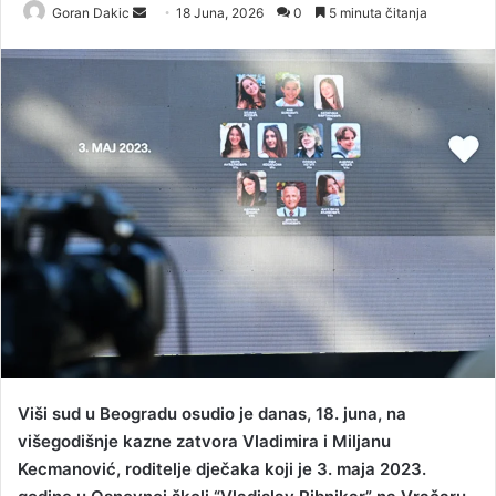
Goran Dakic
S
18 Juna, 2026
0
5 minuta čitanja
e
n
d
a
n
e
m
a
i
l
Viši sud u Beogradu osudio je danas, 18. juna, na
višegodišnje kazne zatvora Vladimira i Miljanu
Kecmanović, roditelje dječaka koji je 3. maja 2023.