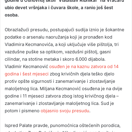
godine u Osnovnoj školi “Vladislav Ribnikar” na Vračaru
ubio devet vršnjaka i čuvara škole, a ranio još šest
osoba.
Obrazlažući presudu, postupajući sudija iznio je šokantne
podatke o arsenalu naoružanja koji je pronađen kod
Vladimira Kecmanovića, a koji uključuje više pištolja, tri
vazdušne puške sa optikom, vazdušni pištolj, gasni
cilindar, na stotine metaka i skoro 6.000 dijabola.
Vladimir Kecmanović
osuđen je na kaznu zatvora od 14
godina i šest mjeseci
zbog krivičnih djela teško djelo
protiv opšte sigurnosti i zanemarivanje i zlostavljanje
maloljetnog lica. Miljana Kecmanović osuđena je na dvije
godine i 11 mjeseci zatvora zbog istog krivičnog djela –
zanemarivanje i zlostavljanje maloljetnog lica. Sud je
potom i pismeno
objasnio svoju presudu
.
Ispred Palate pravde, punomoćnica oštećenih porodica,