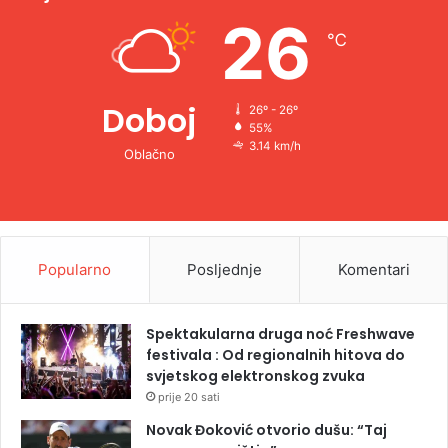
e
26
℃
:
Doboj
26º - 26º
55%
3.14 km/h
Oblačno
Popularno
Posljednje
Komentari
Spektakularna druga noć Freshwave
festivala : Od regionalnih hitova do
svjetskog elektronskog zvuka
prije 20 sati
Novak Đoković otvorio dušu: “Taj