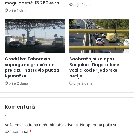
o
mogu dostići 13.260 evra
prije 2 dana
v
d
prije 1 dan
j
i
e
k
r
a
i
:
i
U
h
s
i
k
s
o
Gradiška: Zaboravio
Saobraćajni kolaps u
p
r
suprugu na graničnom
Banjaluci: Duge kolone
o
o
prelazu i nastavio put za
vozila kod Prijedorske
d
Njemačku
petlje
s
t
v
prije 2 dana
prije 2 dana
u
e
š
z
a
a
Komentariši
”
t
v
a
Vaša email adresa neće biti objavljivana.
Neophodna polja su
r
označena sa
*
a