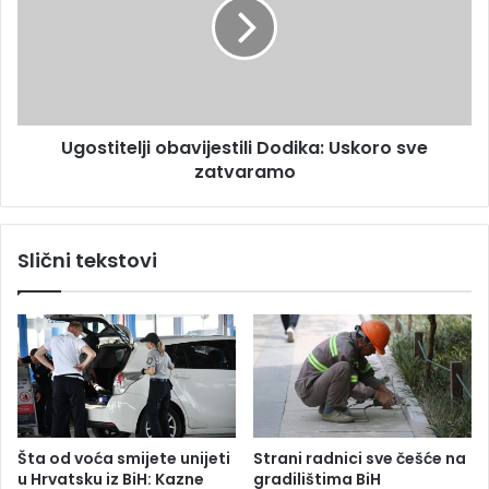
o
s
p
t
r
i
a
t
v
e
i
l
i
Ugostitelji obavijestili Dodika: Uskoro sve
j
h
zatvaramo
i
i
o
s
b
p
a
Slični tekstovi
o
v
d
i
m
j
a
e
s
s
k
t
e
i
,
l
p
i
Šta od voća smijete unijeti
Strani radnici sve češće na
r
D
u Hrvatsku iz BiH: Kazne
gradilištima BiH
o