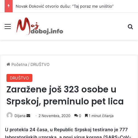
Novak Đoković otvorio dušu: “Taj poraz me uništio”
Meni
P
Početna
/
DRUŠTVO
DRUŠTVO
Zaražene još 323 osobe u
Srpskoj, preminulo pet lica
Dijana
S
2 Novembra, 2020
0
1 minut čitanja
e
U protekla 24 časa, u Republic Srpskoj testirano je 777
n
laboratorijskih uzoraka, a novi virus korona (SARS-CoV-
d