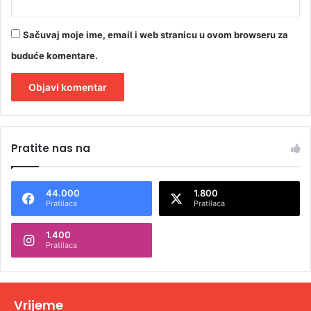
Sačuvaj moje ime, email i web stranicu u ovom browseru za
buduće komentare.
A
l
Pratite nas na
t
e
44.000
1.800
r
Pratilaca
Pratilaca
n
1.400
a
Pratilaca
t
i
v
Vrijeme