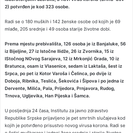
2) potvrđen je kod 323 osobe.
a
n
Radi se o 180 muških i 142 ženske osobe od kojih je 69
e
mlađe, 205 srednje i 49 osoba starije životne dobi.
m
a
i
Prema mjestu prebivališta, 126 osoba je iz Banjaluke, 56
l
iz Bijeljine, 27 iz Istočne Ilidže, 26 iz Zvornika, 15 iz
IStočnog NOvog Sarajeva, 12 iz Mrkonjić Grada, 10 iz
Bratunca, osam iz Vlasenice, sedam iz Laktaša, šest iz
Srpca, po pet iz Kotor Varoša i Čelinca, po dvije iz
Doboja, Ribnika, Teslića, Šekovića i Šipova i po jedna iz
Dervente, Milića, Pala, Prijedora, Prnjavora, Rudog,
Trnova, Ugljevika, Han Pijeska i Šamca.
U posljednja 24 časa, Institutu za javno zdravstvo
Republike Srpske prijavljeno je pet smrtnih slučajeva kod
kojih je potvrđeno prisustvo novog virusa korona. Radi se
o četiri muškaraca i jednoj žena srednje i starije životne