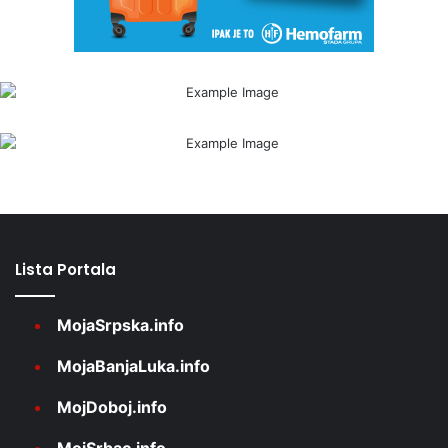
Lista Portala
MojaSrpska.info
MojaBanjaLuka.info
MojDoboj.info
MojSrbac.info