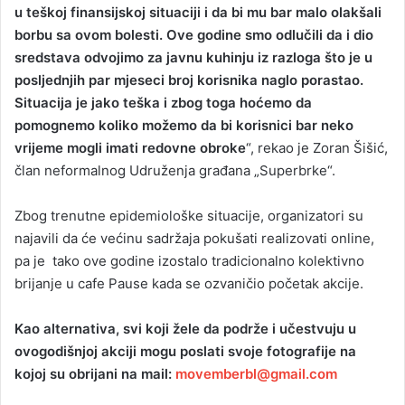
u teškoj finansijskoj situaciji i da bi mu bar malo olakšali
borbu sa ovom bolesti. Ove godine smo odlučili da i dio
sredstava odvojimo za javnu kuhinju iz razloga što je u
posljednjih par mjeseci broj korisnika naglo porastao.
Situacija je jako teška i zbog toga hoćemo da
pomognemo koliko možemo da bi korisnici bar neko
vrijeme mogli imati redovne obroke
“, rekao je Zoran Šišić,
član neformalnog Udruženja građana „Superbrke“.
Zbog trenutne epidemiološke situacije, organizatori su
najavili da će većinu sadržaja pokušati realizovati online,
pa je tako ove godine izostalo tradicionalno kolektivno
brijanje u cafe Pause kada se ozvaničio početak akcije.
Kao alternativa, svi koji žele da podrže i učestvuju u
ovogodišnjoj akciji mogu poslati svoje fotografije na
kojoj su obrijani na mail:
movemberbl@gmail.com