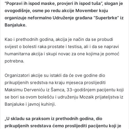
“Popravi ih ispod maske, provjeri ih ispod tuša”, slogan je
n
ovogodišnje, osme po redu akcije Movember koju
d
organizuje neformalno Udruženje građana “Superbrke” iz
a
Banjaluke.
n
e
Kao i prethodnih godina, akcija je način da se probudi
m
a
svijest o bolesti raka prostate i testisa, ali i da se napravi
i
humanitarna akcija i skupi novac za one kojima je pomoć
l
potrebna.
Organizatori akcije su istakli da će ove godine dio
prikupljenih sredstva na kraju mjeseca proslijediti
Maksimu Derveniću iz Šamca, 33-godišnjem pacijentu koji
se bori sa ovom bolešću i udruženju Mozaik prijateljstva iz
Banjaluke i javnoj kuhinji.
„U skladu sa praksom iz prethodnih godina, dio
prikupljenih sredstava ćemo proslijediti pacijentu koji je