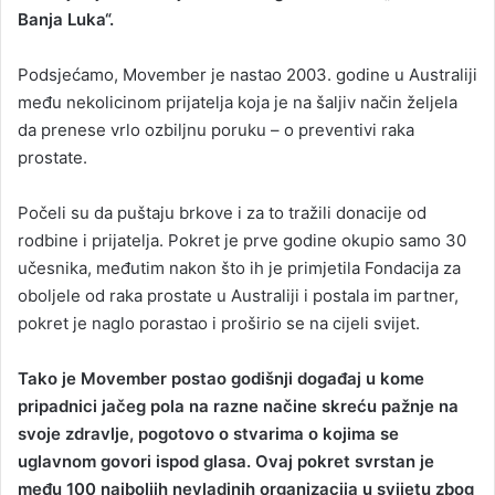
Banja Luka“.
Podsjećamo, Movember je nastao 2003. godine u Australiji
među nekolicinom prijatelja koja je na šaljiv način željela
da prenese vrlo ozbiljnu poruku – o preventivi raka
prostate.
Počeli su da puštaju brkove i za to tražili donacije od
rodbine i prijatelja. Pokret je prve godine okupio samo 30
učesnika, međutim nakon što ih je primjetila Fondacija za
oboljele od raka prostate u Australiji i postala im partner,
pokret je naglo porastao i proširio se na cijeli svijet.
Tako je Movember postao godišnji događaj u kome
pripadnici jačeg pola na razne načine skreću pažnje na
svoje zdravlje, pogotovo o stvarima o kojima se
uglavnom govori ispod glasa. Ovaj pokret svrstan je
među 100 najboljih nevladinih organizacija u svijetu zbog