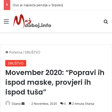
Ovo je najveća penzija u Srpskoj
Meni
P
Početna
/
DRUŠTVO
DRUŠTVO
Movember 2020: “Popravi ih
ispod maske, provjeri ih
ispod tuša”
Dijana
S
2 Novembra, 2020
0
2 minuta čitanja
e