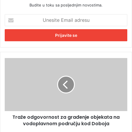
Budite u toku sa posljednjim novostima.
U
n
e
s
i
t
e
E
T
m
r
a
a
i
ž
l
e
a
o
d
d
r
g
e
o
s
Traže odgovornost za građenje objekata na
v
u
vodoplavnom području kod Doboja
o
r