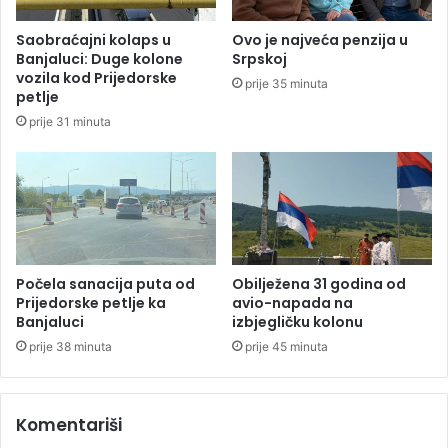
a
r
n
p
Saobraćajni kolaps u
Ovo je najveća penzija u
a
s
Banjaluci: Duge kolone
Srpskoj
v
k
vozila kod Prijedorske
prije 35 minuta
o
o
petlje
d
j
prije 31 minuta
o
,
p
p
l
r
a
e
v
m
n
i
o
n
m
u
Počela sanacija puta od
Obilježena 31 godina od
p
l
Prijedorske petlje ka
avio-napada na
o
Banjaluci
izbjegličku kolonu
o
d
p
prije 38 minuta
prije 45 minuta
r
e
u
t
č
l
Komentariši
j
i
u
c