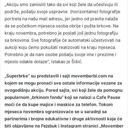
„Akciju smo zamislili tako da svi koji žele da učestvuju ili
podrže, pošalju svoje uspravne (horizontalne) fotografije
portreta na našu mail adresu, jer jedno od pravila nalaže
da se početkom mjeseca osoba obrije i pušta brkove. Na
kraju novembra, potrebno je poslati još jednu fotografiju
sa brkovima. Sve fotografije će automatski učestvovati na
aukciji koju ćemo pokušati realizovati na kraju mjeseca.
Potrebno je da nam osobe pošalju svoje ime i prezime i
mjesto odakle dolaze“, istakao je Šišić.
„Superbrke“ su predstavili i sajt movemberbl.com na
kojem se mogu pronaći sve ostale informacije vezane za
ovogodišnju akciju. Pored sajta, svi koji žele da pomognu
popularnom „brkinom fondu“ koji se nalazi u Cafe Pause
moći će da kupe majice i maskice za telefon. Tokom
mjeseca novembra ogranizovaće se u saradnji sa
partnerima i brojne edukativne i druge aktivnosti koje će
biti objavljene na Fejsbuk i Instagram stranici „Movember