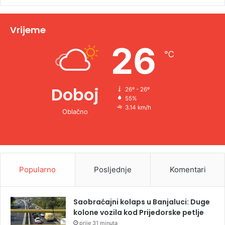
i
v
Vrijeme
e
26
℃
:
Doboj
26º - 26º
55%
3.14 km/h
Oblačno
Popularno
Posljednje
Komentari
Saobraćajni kolaps u Banjaluci: Duge
kolone vozila kod Prijedorske petlje
prije 31 minuta