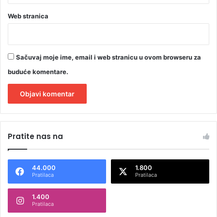
Web stranica
Sačuvaj moje ime, email i web stranicu u ovom browseru za
buduće komentare.
A
l
Pratite nas na
t
e
44.000
1.800
r
Pratilaca
Pratilaca
n
1.400
a
Pratilaca
t