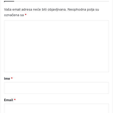
k
a
Vaša email adresa neće biti objavljivana.
Neophodna polja su
o
označena sa
*
d
D
K
o
b
o
o
m
j
e
a
n
t
a
r
Ime
*
*
Email
*