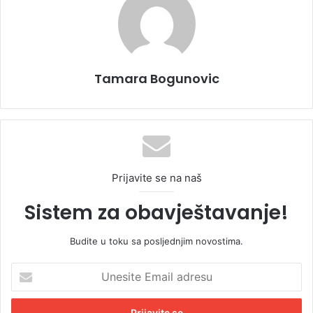
Tamara Bogunovic
Prijavite se na naš
Sistem za obavještavanje!
Budite u toku sa posljednjim novostima.
U
n
e