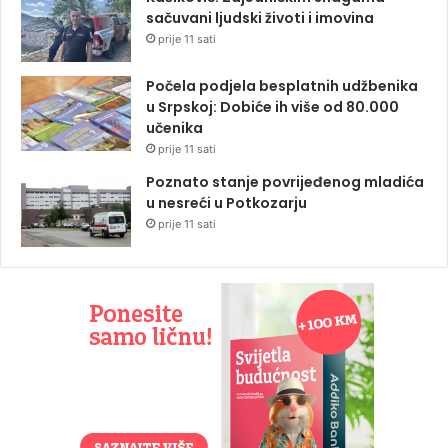
sačuvani ljudski životi i imovina
prije 11 sati
Počela podjela besplatnih udžbenika
u Srpskoj: Dobiće ih više od 80.000
učenika
prije 11 sati
Poznato stanje povrijeđenog mladića
u nesreći u Potkozarju
prije 11 sati