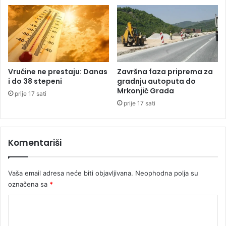
v
i
h
s
l
u
č
Vrućine ne prestaju: Danas
Završna faza priprema za
a
i do 38 stepeni
gradnju autoputa do
Mrkonjić Grada
j
prije 17 sati
e
prije 17 sati
v
a
i
Komentariši
1
5
p
Vaša email adresa neće biti objavljivana.
Neophodna polja su
r
označena sa
*
e
m
K
i
o
n