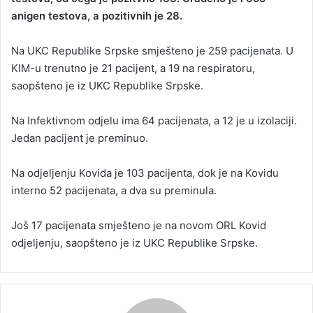
anigen testova, a pozitivnih je 28.
a
n
Na UKC Republike Srpske smješteno je 259 pacijenata. U
e
KIM-u trenutno je 21 pacijent, a 19 na respiratoru,
m
a
saopšteno je iz UKC Republike Srpske.
i
l
Na Infektivnom odjelu ima 64 pacijenata, a 12 je u izolaciji.
Јedan pacijent je preminuo.
Na odjeljenju Kovida je 103 pacijenta, dok je na Kovidu
interno 52 pacijenata, a dva su preminula.
Јoš 17 pacijenata smješteno je na novom ORL Kovid
odjeljenju, saopšteno je iz UKC Republike Srpske.