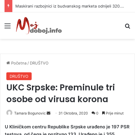
Maskirani razbojnici iz budvanskog marketa odnijeli 320.000 evra
Meni
P
Početna
/
DRUŠTVO
DRUŠTVO
UKC Srpske: Preminule tri
osobe od virusa korona
Tamara Bogunovic
S
31 Oktobra, 2020
0
Prije minut
e
U Kliničkom centru Republike Srpske urađeno je 197 PSR
n
testova, od čega je pozitvno 133. Urađeno je i 355
d