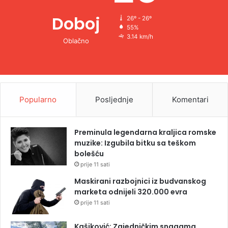
Doboj
26º - 26º
55%
3.14 km/h
Oblačno
Popularno
Posljednje
Komentari
Preminula legendarna kraljica romske
muzike: Izgubila bitku sa teškom
bolešću
prije 11 sati
Maskirani razbojnici iz budvanskog
marketa odnijeli 320.000 evra
prije 11 sati
Kašiković: Zajedničkim snagama