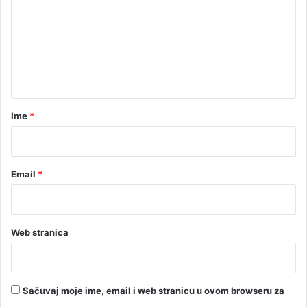
u
m
l
e
i
h
n
t
a
r
Ime
*
*
Email
*
Web stranica
Sačuvaj moje ime, email i web stranicu u ovom browseru za