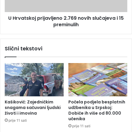
a
k
č
o
U Hrvatskoj prijavljeno 2.769 novih slučajeva i 15
k
j
o
preminulih
p
j
r
d
i
r
j
Slični tekstovi
a
a
s
v
t
l
i
j
č
e
n
n
e
o
m
2
j
.
Kašiković: Zajedničkim
Počela podjela besplatnih
e
7
snagama sačuvani ljudski
udžbenika u Srpskoj:
r
6
životi i imovina
Dobiće ih više od 80.000
e
9
učenika
prije 11 sati
n
prije 11 sati
o