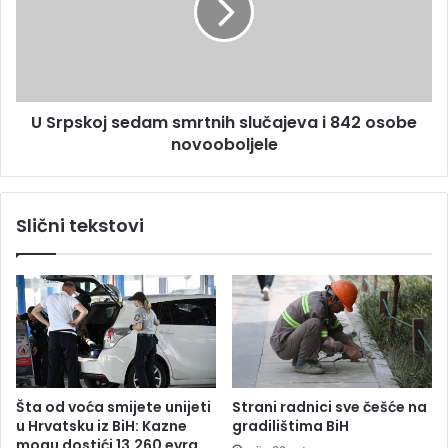
u
s
l
k
e
o
t
j
r
s
i
U Srpskoj sedam smrtnih slučajeva i 842 osobe
e
o
novooboljele
d
s
a
o
m
b
s
Slični tekstovi
e
m
o
r
d
t
v
n
i
i
r
h
u
s
s
l
a
u
Šta od voća smijete unijeti
Strani radnici sve češće na
k
č
u Hrvatsku iz BiH: Kazne
gradilištima BiH
o
a
mogu dostići 13.260 evra