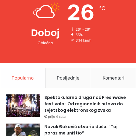
26
℃
:
Doboj
26º - 26º
55%
3.14 km/h
Oblačno
Popularno
Posljednje
Komentari
Spektakularna druga noć Freshwave
festivala : Od regionalnih hitova do
svjetskog elektronskog zvuka
prije 4 sata
Novak Đoković otvorio dušu: “Taj
poraz me uništio”