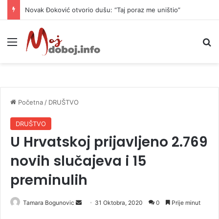
Novak Đoković otvorio dušu: “Taj poraz me uništio”
Meni
P
Početna
/
DRUŠTVO
DRUŠTVO
U Hrvatskoj prijavljeno 2.769
novih slučajeva i 15
preminulih
Tamara Bogunovic
S
31 Oktobra, 2020
0
Prije minut
e