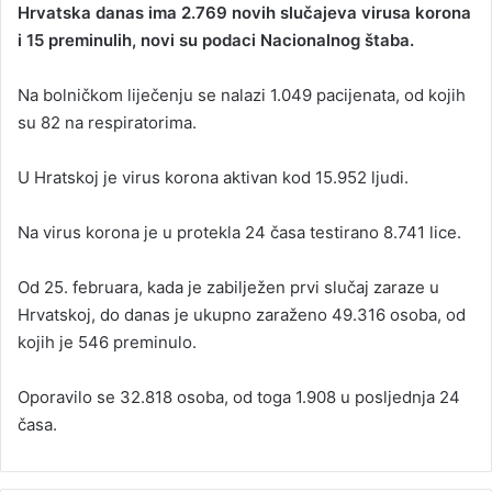
Hrvatska danas ima 2.769 novih slučajeva virusa korona
n
i 15 preminulih, novi su podaci Nacionalnog štaba.
d
a
Na bolničkom liječenju se nalazi 1.049 pacijenata, od kojih
n
su 82 na respiratorima.
e
m
a
U Hratskoj je virus korona aktivan kod 15.952 ljudi.
i
l
Na virus korona je u protekla 24 časa testirano 8.741 lice.
Od 25. februara, kada je zabilježen prvi slučaj zaraze u
Hrvatskoj, do danas je ukupno zaraženo 49.316 osoba, od
kojih je 546 preminulo.
Oporavilo se 32.818 osoba, od toga 1.908 u posljednja 24
časa.