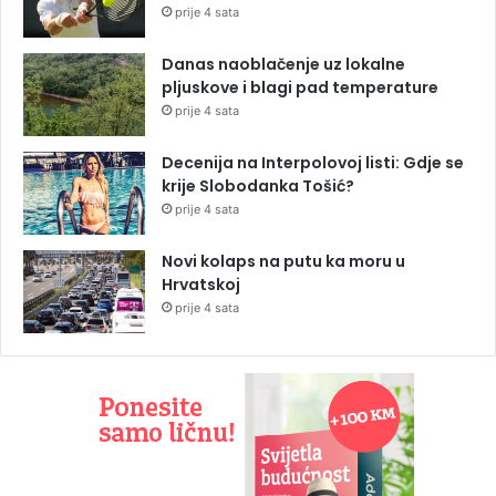
prije 4 sata
Danas naoblačenje uz lokalne
pljuskove i blagi pad temperature
prije 4 sata
Decenija na Interpolovoj listi: Gdje se
krije Slobodanka Tošić?
prije 4 sata
Novi kolaps na putu ka moru u
Hrvatskoj
prije 4 sata