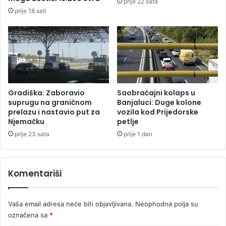
prije 22 sata
r
j
prije 18 sati
o
e
n
v
a
a
i
8
4
2
o
Gradiška: Zaboravio
Saobraćajni kolaps u
s
suprugu na graničnom
Banjaluci: Duge kolone
o
prelazu i nastavio put za
vozila kod Prijedorske
Njemačku
petlje
b
e
prije 23 sata
prije 1 dan
n
o
v
Komentariši
o
o
b
Vaša email adresa neće biti objavljivana.
Neophodna polja su
o
označena sa
*
l