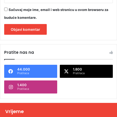
Sačuvaj moje ime, email i web stranicu u ovom browseru za
buduće komentare.
A
l
Pratite nas na
t
e
44.000
1.800
r
Pratilaca
Pratilaca
n
1.400
a
Pratilaca
t
i
v
Vrijeme
e