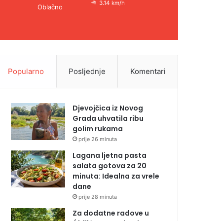
3.14 km/h
Oblačno
Popularno
Posljednje
Komentari
Djevojčica iz Novog
Grada uhvatila ribu
golim rukama
prije 26 minuta
Lagana ljetna pasta
salata gotova za 20
minuta: Idealna za vrele
dane
prije 28 minuta
Za dodatne radove u