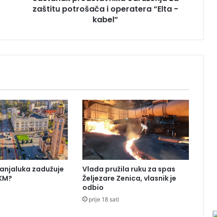
zaštitu potrošača i operatera “Elta -
e
d
kabel”
s
t
a
v
n
i
k
a
U
d
r
u
ž
e
Banjaluka zadužuje
Vlada pružila ruku za spas
n
 KM?
Željezare Zenica, vlasnik je
j
odbio
a
prije 18 sati
z
a