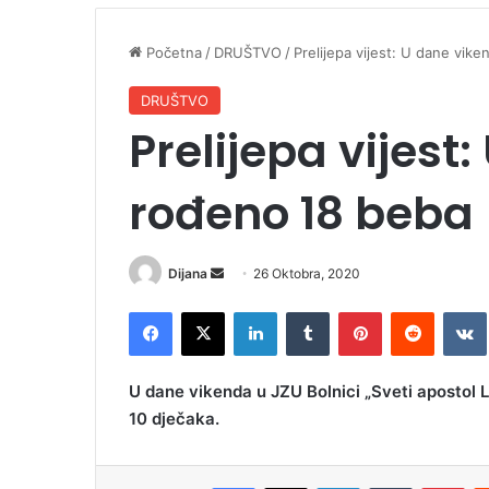
Početna
/
DRUŠTVO
/
Prelijepa vijest: U dane vik
DRUŠTVO
Prelijepa vijest
rođeno 18 beba
Dijana
S
26 Oktobra, 2020
e
Facebook
X
LinkedIn
Tumblr
Pinterest
Reddit
VK
n
d
a
U dane vikenda u JZU Bolnici „Sveti apostol L
n
10 dječaka.
e
m
a
Facebook
X
LinkedIn
Tumblr
Pinterest