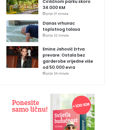
Ćiriličnom parku skoro
34.000 KM
prije 31 minuta
Danas vrhunac
toplotnog talasa
prije 32 minute
Emina Jahović žrtva
prevare: Ostala bez
garderobe vrijedne više
od 50.000 evra
prije 34 minute