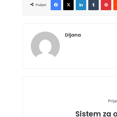
i
Podijeli
l
Dijana
Prija
Sistem za 