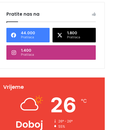
Pratite nas na
44.000
1.800
Pratilaca
Pratilaca
1.400
Pratilaca
Vrijeme
26
℃
Doboj
26º - 26º
55%