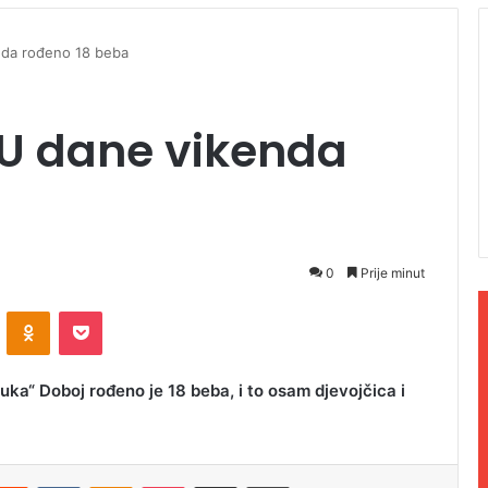
enda rođeno 18 beba
: U dane vikenda
0
Prije minut
ontakte
Odnoklassniki
Pocket
uka“ Doboj rođeno je 18 beba, i to osam djevojčica i
Reddit
VKontakte
Odnoklassniki
Pocket
Podijeli putem Emaila
Odštampaj