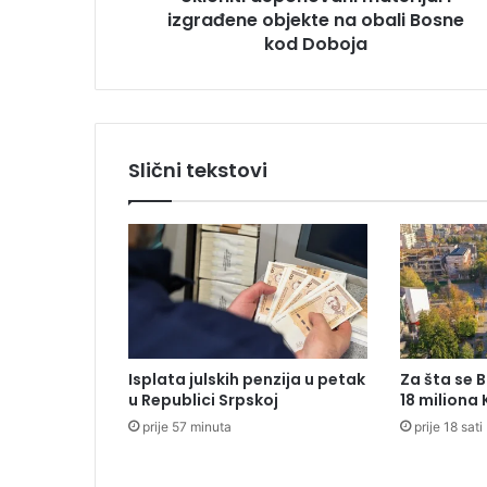
izgrađene objekte na obali Bosne
p
o
kod Doboja
n
o
v
a
n
Slični tekstovi
i
m
a
t
e
r
i
j
a
Isplata julskih penzija u petak
Za šta se 
l
u Republici Srpskoj
18 miliona
i
prije 57 minuta
prije 18 sati
i
z
g