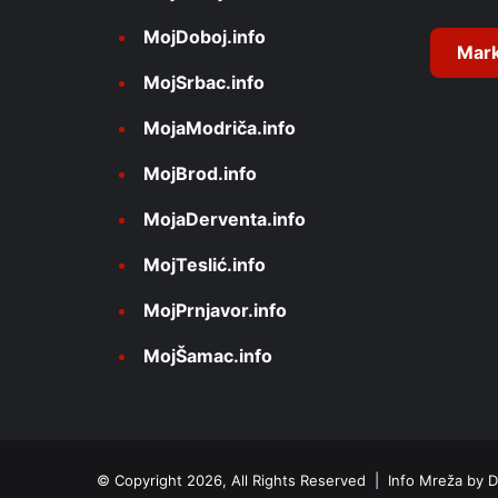
v
MojDoboj.info
e
Mark
MojSrbac.info
:
MojaModriča.info
MojBrod.info
MojaDerventa.info
MojTeslić.info
MojPrnjavor.info
MojŠamac.info
© Copyright 2026, All Rights Reserved |
Info Mreža by D