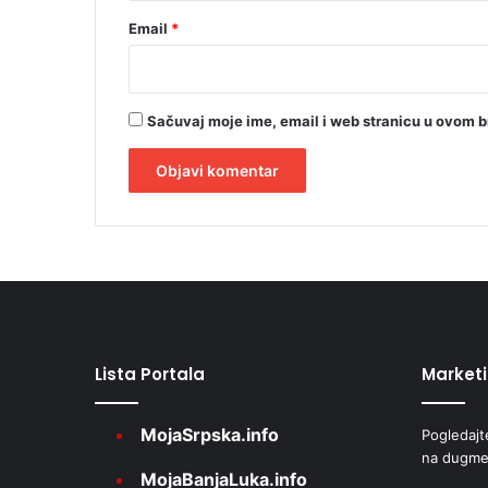
o
s
Email
*
n
e
k
o
Sačuvaj moje ime, email i web stranicu u ovom 
d
D
o
b
A
o
l
j
t
a
e
r
Lista Portala
Market
n
a
MojaSrpska.info
Pogledajt
t
na dugme
i
MojaBanjaLuka.info