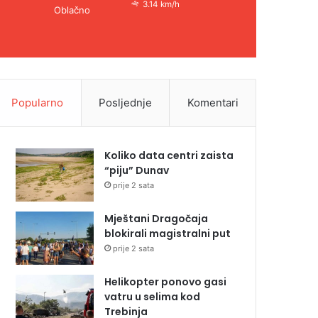
3.14 km/h
Oblačno
Popularno
Posljednje
Komentari
Koliko data centri zaista
“piju” Dunav
prije 2 sata
Mještani Dragočaja
blokirali magistralni put
prije 2 sata
Helikopter ponovo gasi
vatru u selima kod
Trebinja