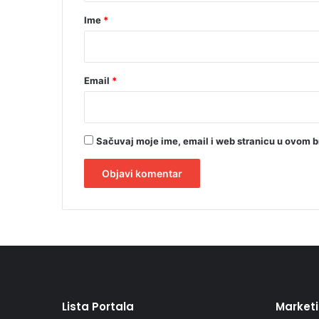
r
Ime
*
*
Email
*
Sačuvaj moje ime, email i web stranicu u ovom 
A
l
t
e
r
Lista Portala
Market
n