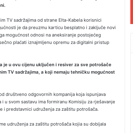
ni.
nim TV sadržajima od strane Elta-Kabela korisnici
ćnosti je da preuzmu karticu besplatno i zaključe novi
ga mogućnost odnosi na aneksiranje postojećeg
ečno plaćati iznajmljenu opremu za digitalni pristup
a je u ovu cijenu uključen i resiver za sve potrošače
alnim TV sadržajima, a koji nemaju tehničku mogućnost
na od društveno odgovornih kompanija koja ispunjava
ča i u svom sastavu ima formiranu Komisiju za rješavanje
e i predstavnici udruženja za zaštitu potrošača.
me udruženja za zaštitu potrošača kojia su dobijala