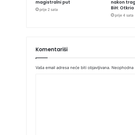
magistralni put
nakon trag
d
BiH: Otkri
prije 2 sata
a
prije 4 sata
r
o
đ
e
n
o
Komentariši
1
8
b
Vaša email adresa neće biti objavljivana.
Neophodna p
e
K
b
a
o
m
e
n
t
a