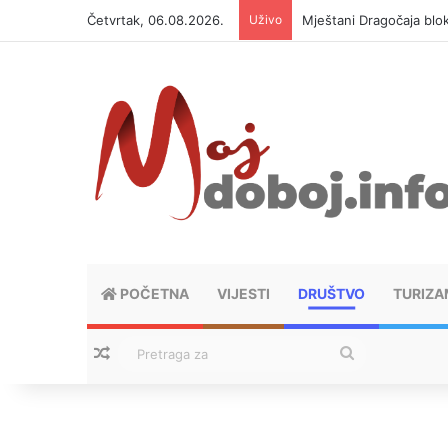
Četvrtak, 06.08.2026.
Uživo
Helikopter ponovo gasi 
POČETNA
VIJESTI
DRUŠTVO
TURIZA
Nasumični tekstovi
Pretraga
za