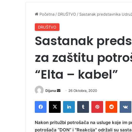
Početna
/
DRUŠTVO
/
Sastanak predstavnika Udruže
DRUŠTVO
Sastanak preds
za zaštitu potr
“Elta – kabel”
Dijana
S
26 Oktobra, 2020
e
Facebook
X
LinkedIn
Tumblr
Pinterest
Reddit
VK
n
d
a
Nakon pritužbi potrošača na usluge koje im pr
n
potrošača “DON” i "Reakcija" održali su sas