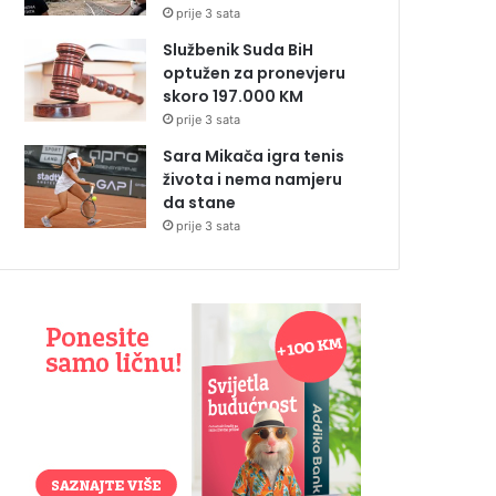
prije 3 sata
Službenik Suda BiH
optužen za pronevjeru
skoro 197.000 KM
prije 3 sata
Sara Mikača igra tenis
života i nema namjeru
da stane
prije 3 sata