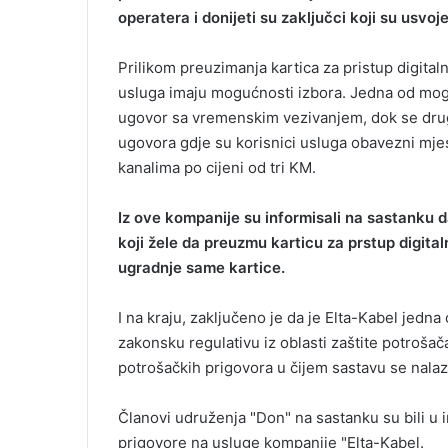
e
operatera i donijeti su zaključci koji su usvoje
m
a
Prilikom preuzimanja kartica za pristup digital
i
usluga imaju mogućnosti izbora. Jedna od mogu
l
ugovor sa vremenskim vezivanjem, dok se dru
ugovora gdje su korisnici usluga obavezni mjes
kanalima po cijeni od tri KM.
Iz ove kompanije su informisali na sastanku d
koji žele da preuzmu karticu za prstup digit
ugradnje same kartice.
I na kraju, zaključeno je da je Elta-Kabel jed
zakonsku regulativu iz oblasti zaštite potroša
potrošačkih prigovora u čijem sastavu se nalaz
Članovi udruženja "Don" na sastanku su bili u i
prigovore na usluge kompanije "Elta-Kabel.