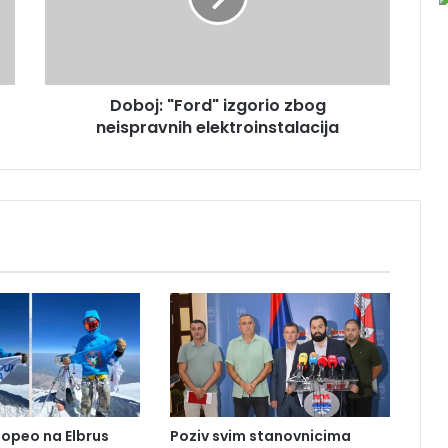
:
"
F
o
Doboj: "Ford" izgorio zbog
r
neispravnih elektroinstalacija
d
"
i
z
g
o
r
i
o
z
b
o
g
n
e
popeo na Elbrus
Poziv svim stanovnicima
i