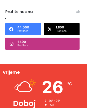
Pratite nas na
44.000
1.800
Pratilaca
Pratilaca
1.400
Pratilaca
Vrijeme
26
℃
Doboj
26º - 26º
55%