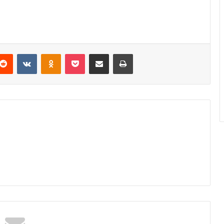
Reddit
VKontakte
Odnoklassniki
Pocket
Podijeli putem Emaila
Odštampaj