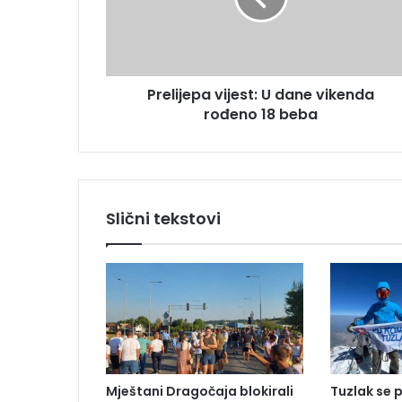
d
j
r
e
e
p
s
a
u
Prelijepa vijest: U dane vikenda
v
rođeno 18 beba
i
j
e
s
t
:
Slični tekstovi
U
d
a
n
e
v
i
k
e
Mještani Dragočaja blokirali
Tuzlak se 
n