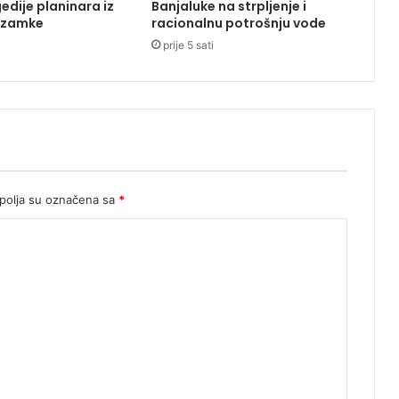
edije planinara iz
Banjaluke na strpljenje i
s
o zamke
racionalnu potrošnju vode
p
prije 5 sati
r
a
v
n
i
h
e
l
e
olja su označena sa
*
k
t
r
o
i
n
s
t
a
l