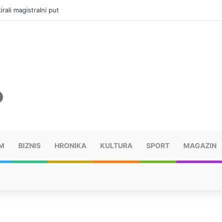
vatru u selima kod Trebinja
M
BIZNIS
HRONIKA
KULTURA
SPORT
MAGAZIN