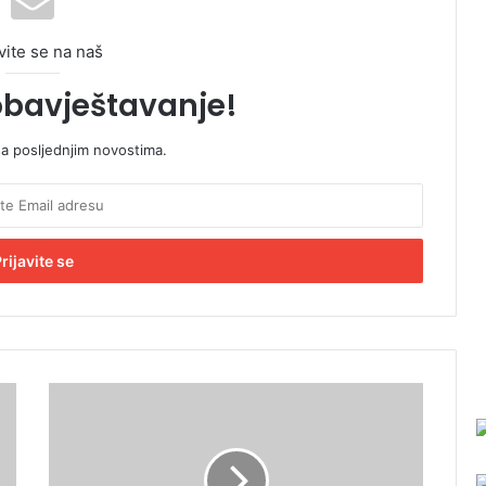
vite se na naš
obavještavanje!
sa posljednjim novostima.
D
o
b
o
j