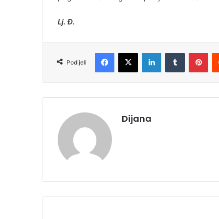
Lj. Đ.
Facebook
X
LinkedIn
Tumblr
Pinterest
Podijeli
Dijana