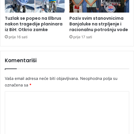
u
r
i
Tuzlak se popeo na Elbrus
Poziv svim stanovnicima
d
nakon tragedije planinara
Banjaluke na strpljenje i
o
iz BiH: Otkrio zamke
racionalnu potrošnju vode
d
prije 16 sati
prije 17 sati
a
t
n
Komentariši
i
h
2
Vaša email adresa neće biti objavljivana.
Neophodna polja su
0
označena sa
*
m
i
K
l
i
o
o
m
n
e
a
K
n