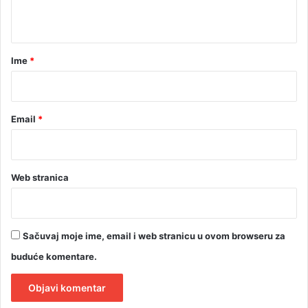
M
t
a
r
Ime
*
*
Email
*
Web stranica
Sačuvaj moje ime, email i web stranicu u ovom browseru za
buduće komentare.