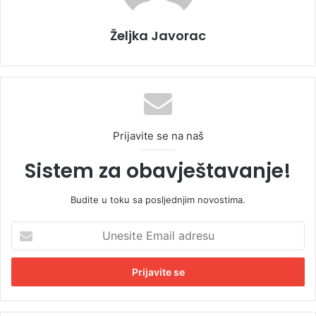
Željka Javorac
Prijavite se na naš
Sistem za obavještavanje!
Budite u toku sa posljednjim novostima.
U
n
e
s
i
t