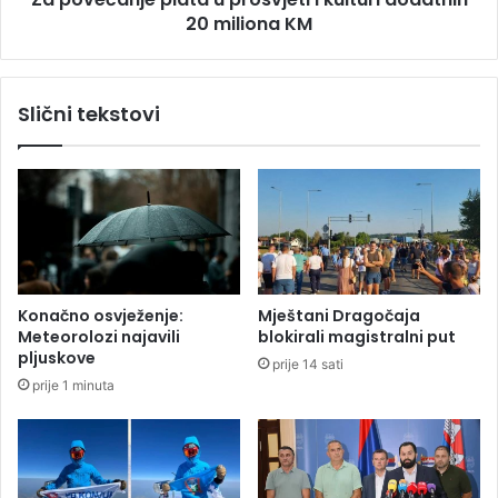
r
20 miliona KM
e
v
p
a
l
t
a
Slični tekstovi
s
t
k
a
o
u
j
p
r
o
s
v
j
Konačno osvježenje:
Mještani Dragočaja
e
Meteorolozi najavili
blokirali magistralni put
t
pljuskove
prije 14 sati
i
prije 1 minuta
i
k
u
l
t