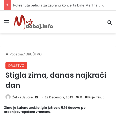
Pokrenuta peticija za zabranu koncerta Dine Merlina u Kraljevu
Meni
P
Početna
/
DRUŠTVO
DRUŠTVO
Stigla zima, danas najkraći
dan
Željka Javorac
S
22 Decembra, 2019
0
Prije minut
e
Zima je kalendarski stigla jutros u 5.19 časova po
n
srednjeevropskom vremenu.
d