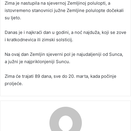
Zima je nastupila na sjevernoj Zemljinoj polulopti, a
a
istovremeno stanovnici južne Zemljine polulopte dočekali
n
su ljeto.
e
m
Danas je i najkraći dan u godini, a noć najduža, koji se zove
a
i kratkodnevica ili zimski solsticij.
i
l
Na ovaj dan Zemljin sjeverni pol je najudaljeniji od Sunca,
a južni je najpriklonjeniji Suncu.
Zima će trajati 89 dana, sve do 20. marta, kada počinje
proljeće.