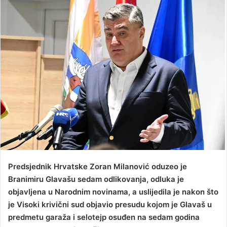
n
d
a
n
e
m
a
i
l
Predsjednik Hrvatske Zoran Milanović oduzeo je
Branimiru Glavašu sedam odlikovanja, odluka je
objavljena u Narodnim novinama, a uslijedila je nakon što
je Visoki krivični sud objavio presudu kojom je Glavaš u
predmetu garaža i selotejp osuđen na sedam godina