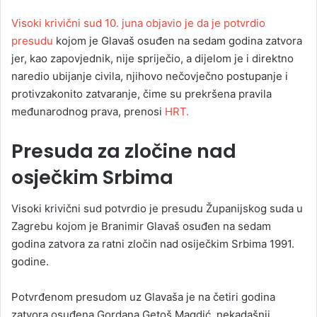
Visoki krivični sud 10. juna objavio je da je potvrdio
presudu
kojom je Glavaš osuđen na sedam godina zatvora
jer, kao zapovjednik, nije spriječio, a dijelom je i direktno
naredio ubijanje civila, njihovo nečovječno postupanje i
protivzakonito zatvaranje, čime su prekršena pravila
međunarodnog prava, prenosi
HRT.
Presuda za zločine nad
osječkim Srbima
Visoki krivični sud potvrdio je presudu Županijskog suda u
Zagrebu kojom je Branimir Glavaš osuđen na sedam
godina zatvora za ratni zločin nad osiječkim Srbima 1991.
godine.
Potvrđenom presudom uz Glavaša je na četiri godina
zatvora osuđena Gordana Getoš Magdić, nekadašnji