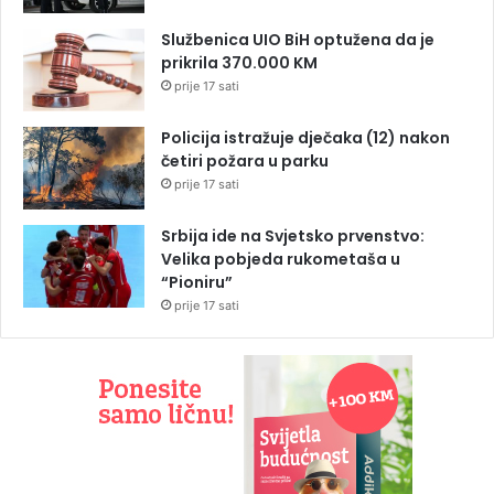
Službenica UIO BiH optužena da je
prikrila 370.000 KM
prije 17 sati
Policija istražuje dječaka (12) nakon
četiri požara u parku
prije 17 sati
Srbija ide na Svjetsko prvenstvo:
Velika pobjeda rukometaša u
“Pioniru”
prije 17 sati