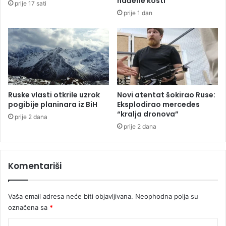
nađene kosti
prije 17 sati
r
o
prije 1 dan
a
s
j
i
u
o
o
f
d
a
v
n
o
t
z
o
Ruske vlasti otkrile uzrok
Novi atentat šokirao Ruse:
o
m
pogibije planinara iz BiH
Eksplodirao mercedes
t
“kralja dronova”
k
prije 2 dana
p
u
prije 2 dana
a
i
d
p
a
a
Komentariši
i
n
z
c
M
i
Vaša email adresa neće biti objavljivana.
Neophodna polja su
o
r
označena sa
*
s
t
K