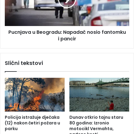
j
v
a
u
v
i
a
m
u
e
Pucnjava u Beogradu: Napadač nosio fantomku
B
n
i pancir
e
a
o
l
g
j
r
Slični tekstovi
u
a
d
d
i
u
k
:
o
N
j
a
i
p
b
a
l
d
Policija istražuje dječaka
Dunav otkrio tajnu staru
o
a
(12) nakon četiri požara u
80 godina: Izronio
k
č
parku
motocikl Vermahta,
i
n