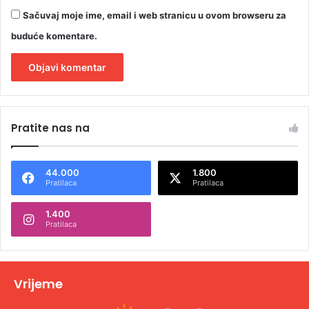
Sačuvaj moje ime, email i web stranicu u ovom browseru za
buduće komentare.
A
l
Pratite nas na
t
e
44.000
1.800
r
Pratilaca
Pratilaca
n
1.400
a
Pratilaca
t
i
v
Vrijeme
e