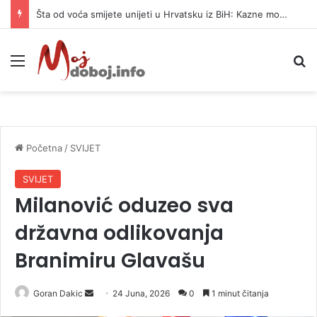
Šta od voća smijete unijeti u Hrvatsku iz BiH: Kazne mogu dostići 13.260 evra
Meni
P
Početna
/
SVIJET
SVIJET
Milanović oduzeo sva
državna odlikovanja
Branimiru Glavašu
Goran Dakic
S
24 Juna, 2026
0
1 minut čitanja
e