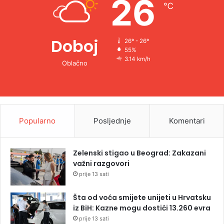
26
℃
:
Doboj
26º - 26º
55%
3.14 km/h
Oblačno
Popularno
Posljednje
Komentari
Zelenski stigao u Beograd: Zakazani
važni razgovori
prije 13 sati
Šta od voća smijete unijeti u Hrvatsku
iz BiH: Kazne mogu dostići 13.260 evra
prije 13 sati