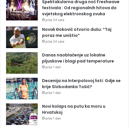
Spektakularna druga noć Freshwave
festivala : Od regionalnih hitova do
svjetskog elektronskog zvuka
prije 24 sata
Novak Đoković otvorio dušu: “Taj
poraz me uništio”
prije 24 sata
Danas naoblačenje uz lokalne
pljuskove i blagi pad temperature
prije 1 dan
Decenija na Interpolovoj listi: Gdje se
krije Slobodanka Tošić?
prije 1 dan
Novi kolaps na putu ka moru u
Hrvatskoj
prije 1 dan