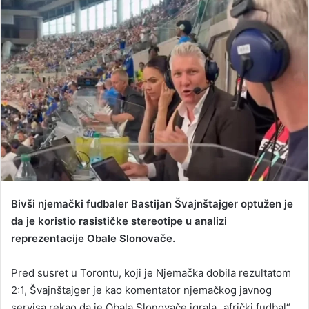
d
a
n
e
m
a
i
l
Bivši njemački fudbaler Bastijan Švajnštajger optužen je
da je koristio rasističke stereotipe u analizi
reprezentacije Obale Slonovače.
Pred susret u Torontu, koji je Njemačka dobila rezultatom
2:1, Švajnštajger je kao komentator njemačkog javnog
servisa rekao da je Obala Slonovače igrala „afrički fudbal“,