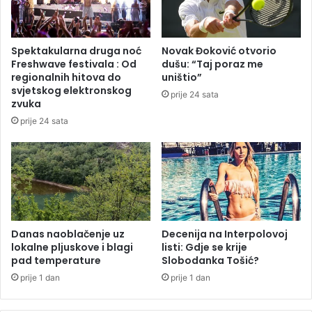
c
p
i
o
o
z
Spektakularna druga noć
Novak Đoković otvorio
n
n
Freshwave festivala : Od
dušu: “Taj poraz me
a
a
regionalnih hitova do
uništio”
l
o
svjetskog elektronskog
prije 24 sata
n
B
zvuka
o
o
prije 24 sata
m
r
n
i
i
s
v
N
o
i
u
k
z
o
a
Danas naoblačenje uz
Decenija na Interpolovoj
l
lokalne pljuskove i blagi
listi: Gdje se krije
Z
i
pad temperature
Slobodanka Tošić?
a
ć
p
prije 1 dan
prije 1 dan
a
d