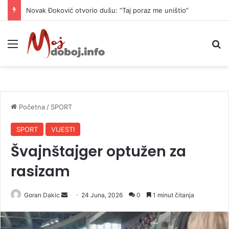
Novak Đoković otvorio dušu: “Taj poraz me uništio”
Meni
P
Početna
/
SPORT
SPORT
VIJESTI
Švajnštajger optužen za
rasizam
Goran Dakic
S
24 Juna, 2026
0
1 minut čitanja
e
n