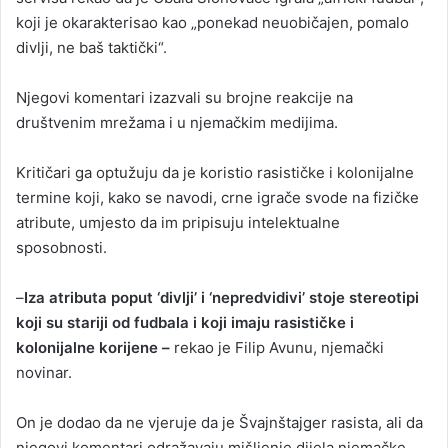
koji je okarakterisao kao „ponekad neuobičajen, pomalo
divlji, ne baš taktički“.
Njegovi komentari izazvali su brojne reakcije na
društvenim mrežama i u njemačkim medijima.
Kritičari ga optužuju da je koristio rasističke i kolonijalne
termine koji, kako se navodi, crne igrače svode na fizičke
atribute, umjesto da im pripisuju intelektualne
sposobnosti.
–
Iza atributa poput ‘divlji’ i ‘nepredvidivi’ stoje stereotipi
koji su stariji od fudbala i koji imaju rasističke i
kolonijalne korijene –
rekao je Filip Avunu, njemački
novinar.
On je dodao da ne vjeruje da je Švajnštajger rasista, ali da
njegovi komentari odražavaju mišljenje dijela njemačke