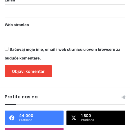
Web stranica
Sačuvaj moje ime, email i web stranicu u ovom browseru za
buduće komentare.
A
l
Pratite nas na
t
e
44.000
1.800
r
Pratilaca
Pratilaca
n