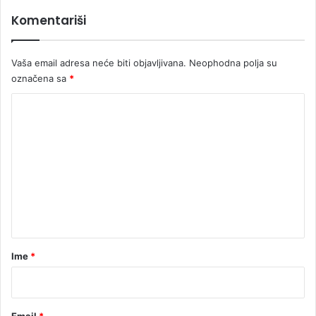
n
Komentariši
i
B
a
Vaša email adresa neće biti objavljivana.
Neophodna polja su
l
označena sa
*
k
a
K
n
o
m
e
n
t
a
r
Ime
*
*
Email
*