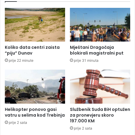
r
a
i
v
s
u
N
i
i
m
k
e
o
n
Koliko data centri zaista
Mještani Dragočaja
l
a
“piju” Dunav
blokirali magistralni put
i
l
prije 22 minute
prije 31 minuta
ć
j
u
d
i
k
o
j
i
Helikopter ponovo gasi
Službenik Suda BiH optužen
b
vatru u selima kod Trebinja
za pronevjeru skoro
l
197.000 KM
prije 2 sata
o
prije 2 sata
k