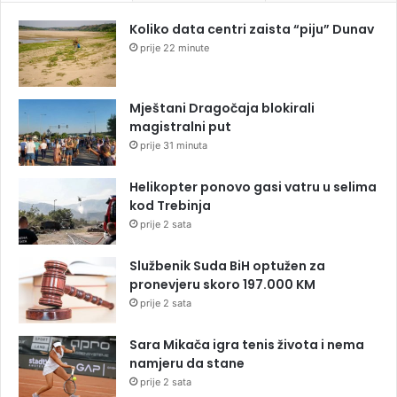
Koliko data centri zaista “piju” Dunav
prije 22 minute
Mještani Dragočaja blokirali
magistralni put
prije 31 minuta
Helikopter ponovo gasi vatru u selima
kod Trebinja
prije 2 sata
Službenik Suda BiH optužen za
pronevjeru skoro 197.000 KM
prije 2 sata
Sara Mikača igra tenis života i nema
namjeru da stane
prije 2 sata