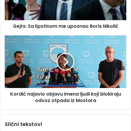
a
:
d
S
r
a
e
E
s
Gejts: Sa Epstinom me upoznao Boris Nikolić
p
u
s
t
K
i
o
n
r
o
d
m
i
m
ć
e
n
u
a
p
j
Kordić najavio objavu imena ljudi koji blokiraju
o
a
z
odvoz otpada iz Mostara
v
n
i
a
o
o
o
Slični tekstovi
B
b
o
j