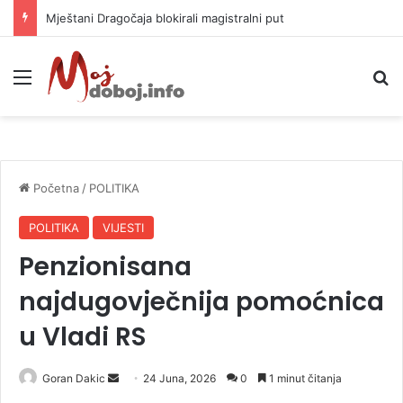
Helikopter ponovo gasi vatru u selima kod Trebinja
Meni
P
Početna
/
POLITIKA
POLITIKA
VIJESTI
Penzionisana
najdugovječnija pomoćnica
u Vladi RS
Goran Dakic
S
24 Juna, 2026
0
1 minut čitanja
e