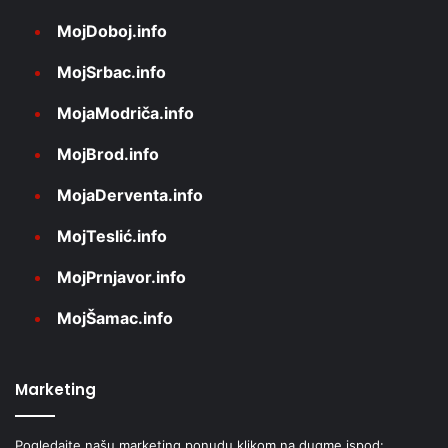
MojDoboj.info
MojSrbac.info
MojaModriča.info
MojBrod.info
MojaDerventa.info
MojTeslić.info
MojPrnjavor.info
MojŠamac.info
Marketing
Pogledajte našu marketing ponudu klikom na dugme ispod: