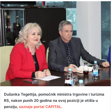
n
d
a
n
e
m
a
i
l
Dušanka Tegeltija, pomoćnik ministra trgovine i turizma
RS, nakon punih 20 godina na ovoj poziciji je otišla u
penziju,
saznaje portal CAPITAL.