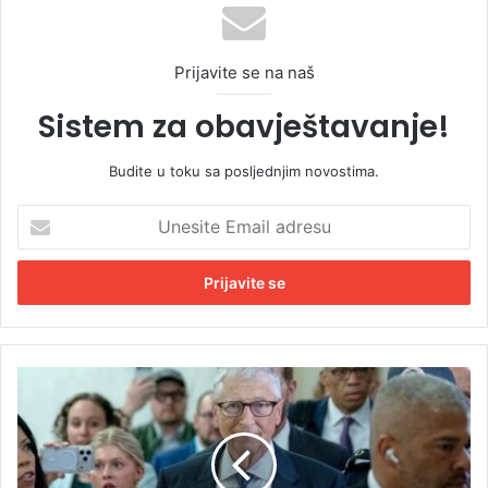
Prijavite se na naš
Sistem za obavještavanje!
Budite u toku sa posljednjim novostima.
U
n
e
s
i
t
e
E
G
m
e
a
j
i
t
l
s