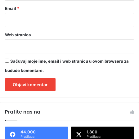
t
a
Email
*
r
a
Web stranica
Sačuvaj moje ime, email i web stranicu u ovom browseru za
buduće komentare.
A
l
Pratite nas na
t
e
44.000
1.800
r
Pratilaca
Pratilaca