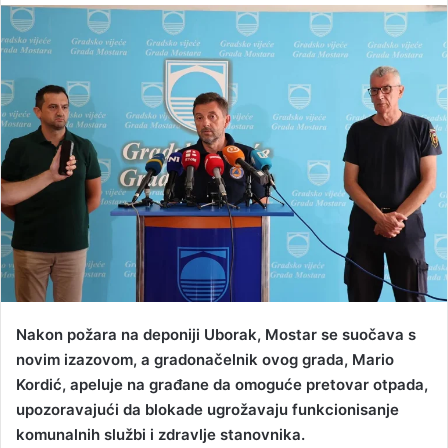
n
d
a
n
e
m
a
i
l
Nakon požara na deponiji Uborak, Mostar se suočava s
novim izazovom, a gradonačelnik ovog grada, Mario
Kordić, apeluje na građane da omoguće pretovar otpada,
upozoravajući da blokade ugrožavaju funkcionisanje
komunalnih službi i zdravlje stanovnika.