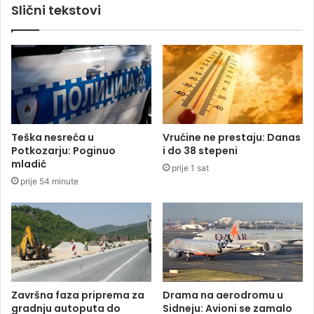
Slični tekstovi
a
o
p
s
o
v
m
a
o
d
ć
r
n
ž
i
a
c
v
Teška nesreća u
Vrućine ne prestaju: Danas
a
n
Potkozarju: Poginuo
i do 38 stepeni
u
a
mladić
prije 1 sat
V
o
prije 54 minute
l
d
a
l
d
i
i
k
R
o
S
v
a
n
Završna faza priprema za
Drama na aerodromu u
j
gradnju autoputa do
Sidneju: Avioni se zamalo