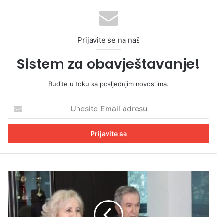
Prijavite se na naš
Sistem za obavještavanje!
Budite u toku sa posljednjim novostima.
U
n
e
s
i
t
e
E
P
m
e
a
n
i
z
l
i