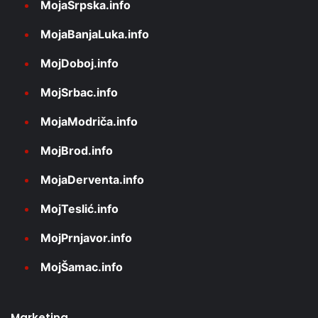
MojaSrpska.info
MojaBanjaLuka.info
MojDoboj.info
MojSrbac.info
MojaModriča.info
MojBrod.info
MojaDerventa.info
MojTeslić.info
MojPrnjavor.info
MojŠamac.info
Marketing