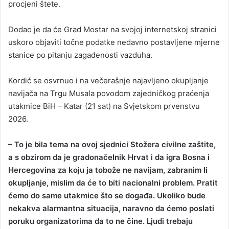
procjeni štete.
Dodao je da će Grad Mostar na svojoj internetskoj stranici
uskoro objaviti točne podatke nedavno postavljene mjerne
stanice po pitanju zagađenosti vazduha.
Kordić se osvrnuo i na večerašnje najavljeno okupljanje
navijača na Trgu Musala povodom zajedničkog praćenja
utakmice BiH – Katar (21 sat) na Svjetskom prvenstvu
2026.
– To je bila tema na ovoj sjednici Stožera civilne zaštite,
a s obzirom da je gradonačelnik Hrvat i da igra Bosna i
Hercegovina za koju ja tobože ne navijam, zabranim li
okupljanje, mislim da će to biti nacionalni problem. Pratit
ćemo do same utakmice što se događa. Ukoliko bude
nekakva alarmantna situacija, naravno da ćemo poslati
poruku organizatorima da to ne čine. Ljudi trebaju