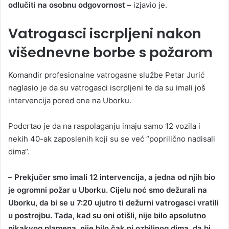
odlučiti na osobnu odgovornost –
izjavio je.
Vatrogasci iscrpljeni nakon
višednevne borbe s požarom
Komandir profesionalne vatrogasne službe Petar Jurić
naglasio je da su vatrogasci iscrpljeni te da su imali još
intervencija pored one na Uborku.
Podcrtao je da na raspolaganju imaju samo 12 vozila i
nekih 40-ak zaposlenih koji su se već “poprilično nadisali
dima“.
–
Prekjučer smo imali 12 intervencija, a jedna od njih bio
je ogromni požar u Uborku. Cijelu noć smo dežurali na
Uborku, da bi se u 7:20 ujutro ti dežurni vatrogasci vratili
u postrojbu. Tada, kad su oni otišli, nije bilo apsolutno
nikakvog plamena, nije bilo čak ni ozbiljnog dima, da bi