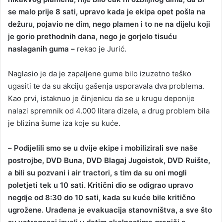
se malo prije 8 sati, upravo kada je ekipa opet pošla na
dežuru, pojavio ne dim, nego plamen i to ne na dijelu koji
je gorio prethodnih dana, nego je gorjelo tisuću
naslaganih guma –
rekao je Jurić.
Naglasio je da je zapaljene gume bilo izuzetno teško
ugasiti te da su akciju gašenja usporavala dva problema.
Kao prvi, istaknuo je činjenicu da se u krugu deponije
nalazi spremnik od 4.000 litara dizela, a drug problem bila
je blizina šume iza koje su kuće.
–
Podijelili smo se u dvije ekipe i mobilizirali sve naše
postrojbe, DVD Buna, DVD Blagaj Jugoistok, DVD Ruište,
a bili su pozvani i air tractori, s tim da su oni mogli
poletjeti tek u 10 sati. Kritični dio se odigrao upravo
negdje od 8:30 do 10 sati, kada su kuće bile kritično
ugrožene. Urađena je evakuacija stanovništva, a sve što