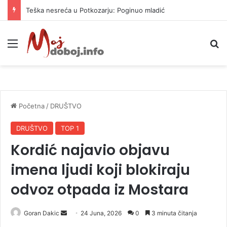
Teška nesreća u Potkozarju: Poginuo mladić
Meni
P
Početna
/
DRUŠTVO
DRUŠTVO
TOP 1
Kordić najavio objavu
imena ljudi koji blokiraju
odvoz otpada iz Mostara
Goran Dakic
S
24 Juna, 2026
0
3 minuta čitanja
e