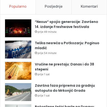
Popularno
Posljednje
Komentari
“Nexus“ spojio generacije: Završeno
14. izdanje Freshwave festivala
prije 49 minuta
Teška nesreća u Potkozarju: Poginuo
mladić
prije 54 minute
Vrućine ne prestaju: Danas i do 38
stepeni
prije 1 sat
Završna faza priprema za gradnju
autoputa do Mrkonjić Grada
prije 1 sat
Potopljene četiri barže na Dunavu