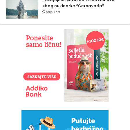
zbog nuklearke “Černavoda”
prije 1 sat