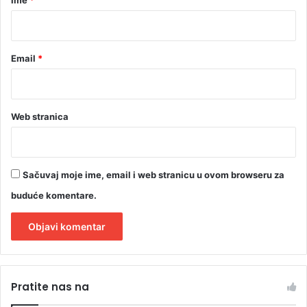
*
Email
*
Web stranica
Sačuvaj moje ime, email i web stranicu u ovom browseru za
buduće komentare.
A
l
Pratite nas na
t