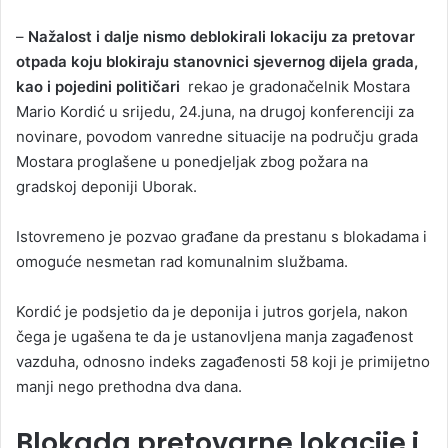
–
Nažalost i dalje nismo deblokirali lokaciju za pretovar
otpada koju blokiraju stanovnici sjevernog dijela grada,
kao i pojedini političari
rekao je gradonačelnik Mostara
Mario Kordić u srijedu, 24.juna, na drugoj konferenciji za
novinare, povodom vanredne situacije na području grada
Mostara proglašene u ponedjeljak zbog požara na
gradskoj deponiji Uborak.
Istovremeno je pozvao građane da prestanu s blokadama i
omoguće nesmetan rad komunalnim službama.
Kordić je podsjetio da je deponija i jutros gorjela, nakon
čega je ugašena te da je ustanovljena manja zagađenost
vazduha, odnosno indeks zagađenosti 58 koji je primijetno
manji nego prethodna dva dana.
Blokada pretovarne lokacije i