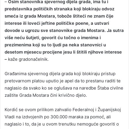
–
Osim stanovnika sjevernog dijela grada, ima tu i
predstavnika političkih stranaka koji blokiraju odvoz
smeća iz grada Mostara, tobože štiteći ne znam čije
interese ili loveći jeftine političke poene, a ustvari
dovode u ugrozu sve stanovnike grada Mostara. Ja sutra
više neću šutjeti, govorit ću točno o imenima i
prezimenima koji su to ljudi pa neka stanovnici u
desetom mjesecu procijene jesu li štitili njihove interese
–
kaže gradonačelnik.
Građanima sjevernog dijela grada koji blokiraju pristup
pretovarnom platou uputio je apel da to prestanu raditi te
naglasio da svako ko se oglušava na naredbe Štaba civilne
zaštite Grada Mostara čini krivično djelo.
Kordić se ovom prilikom zahvalio Federalnoj i Županijskoj
Vladi na izdvojenih po 300.000 maraka za pomoć, ali
naglasio i to, da je u ovom trenutku nemoguće govoriti o