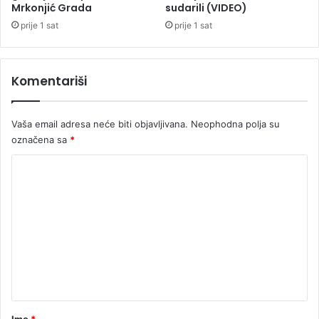
a
Mrkonjić Grada
sudarili (VIDEO)
B
prije 1 sat
prije 1 sat
r
a
n
Komentariši
i
m
i
Vaša email adresa neće biti objavljivana.
Neophodna polja su
r
označena sa
*
u
G
K
l
a
o
v
m
a
e
š
u
n
t
a
r
Ime
*