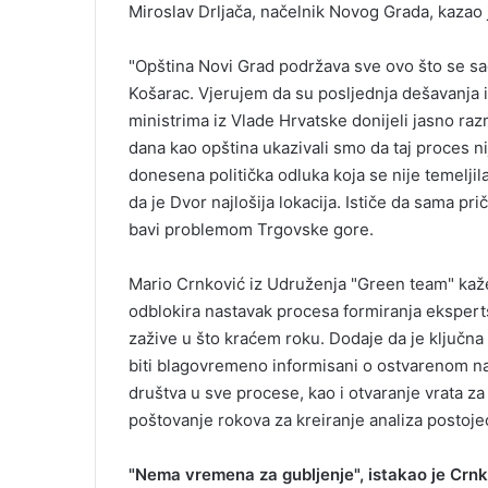
Miroslav Drljača, načelnik Novog Grada, kazao j
i
l
"Opština Novi Grad podržava sve ovo što se sada
Košarac. Vjerujem da su posljednja dešavanja i
ministrima iz Vlade Hrvatske donijeli jasno ra
dana kao opština ukazivali smo da taj proces nij
donesena politička odluka koja se nije temeljil
da je Dvor najlošija lokacija. Ističe da sama pr
bavi problemom Trgovske gore.
Mario Crnković iz Udruženja "Green team" kaž
odblokira nastavak procesa formiranja eksperts
zažive u što kraćem roku. Dodaje da je ključna
biti blagovremeno informisani o ostvarenom nap
društva u sve procese, kao i otvaranje vrata za
poštovanje rokova za kreiranje analiza postoje
"Nema vremena za gubljenje", istakao je Crnk