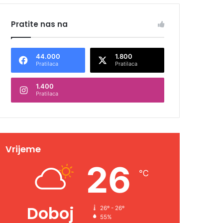
Pratite nas na
44.000
1.800
Pratilaca
Pratilaca
1.400
Pratilaca
Vrijeme
26
℃
Doboj
26º - 26º
55%