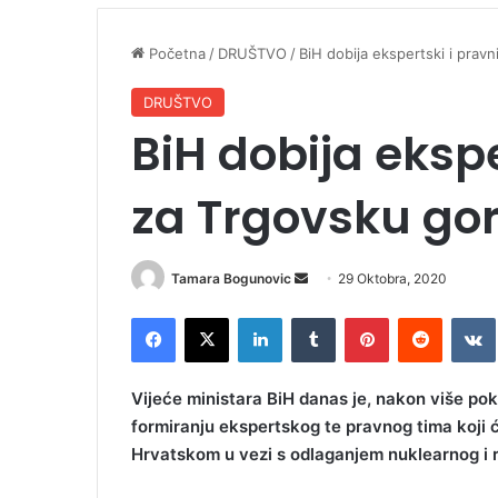
Početna
/
DRUŠTVO
/
BiH dobija ekspertski i prav
DRUŠTVO
BiH dobija ekspe
za Trgovsku go
Tamara Bogunovic
S
29 Oktobra, 2020
e
Facebook
X
LinkedIn
Tumblr
Pinterest
Reddit
VK
n
d
a
Vijeće ministara BiH danas je, nakon više pok
n
formiranju ekspertskog te pravnog tima koji 
e
Hrvatskom u vezi s odlaganjem nuklearnog i 
m
a