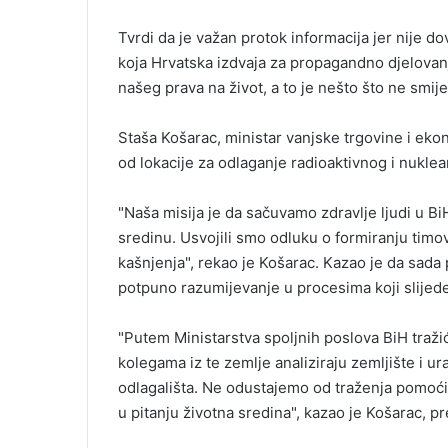
Tvrdi da je važan protok informacija jer nije 
koja Hrvatska izdvaja za propagandno djelovan
našeg prava na život, a to je nešto što ne smije
Staša Košarac, ministar vanjske trgovine i ek
od lokacije za odlaganje radioaktivnog i nukle
"Naša misija je da sačuvamo zdravlje ljudi u Bi
sredinu. Usvojili smo odluku o formiranju timova 
kašnjenja", rekao je Košarac. Kazao je da sada p
potpuno razumijevanje u procesima koji slijede
"Putem Ministarstva spoljnih poslova BiH tražić
kolegama iz te zemlje analiziraju zemljište i u
odlagališta. Ne odustajemo od traženja pomoći 
u pitanju životna sredina", kazao je Košarac, 