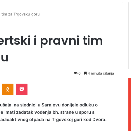
ni tim za Trgovsku goru
rtski i pravni tim
ru
0
4 minuta čitanja
ontakte
Odnoklassniki
Pocket
ušaja, na sjednici u Sarajevu donijelo odluku o
će imati zadatak vođenja bh. strane u sporu s
radioaktivnog otpada na Trgovskoj gori kod Dvora.