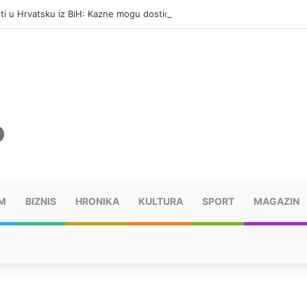
eti u Hrvatsku iz BiH: Kazne mogu dostići 13.260 evra
M
BIZNIS
HRONIKA
KULTURA
SPORT
MAGAZIN