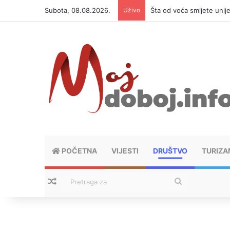
Subota, 08.08.2026.
Uživo
Šta od voća smijete unij
POČETNA
VIJESTI
DRUŠTVO
TURIZA
Nasumični tekstovi
Pretraga
za