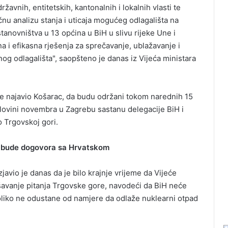
žavnih, entitetskih, kantonalnih i lokalnih vlasti te
u analizu stanja i uticaja mogućeg odlagališta na
 stanovništva u 13 općina u BiH u slivu rijeke Une i
na i efikasna rješenja za sprečavanje, ublažavanje i
og odlagališta", saopšteno je danas iz Vijeća ministara
uče najavio Košarac, da budu održani tokom narednih 15
olovini novembra u Zagrebu sastanu delegacije BiH i
o Trgovskoj gori.
ne bude dogovora sa Hrvatskom
javio je danas da je bilo krajnje vrijeme da Vijeće
ješavanje pitanja Trgovske gore, navodeći da BiH neće
koliko ne odustane od namjere da odlaže nuklearni otpad