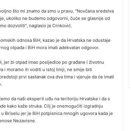
dovoljno što mi znamo da smo u pravu. "Novčana sredstva
je, ukoliko ne budemo odgovorni, čuće se glasnije od
mo dozvoliti", naglasio je Crnković.
onomskih odnosa BiH, kazao je da Hrvatska ne odustaje
arnog otpada i BiH mora imati adekvatan odgovor.
H, jer bi otpad imao posljedice po građane i životnu
i moramo ih voditi u istoj liniji, ne smije biti
redstoji prvi sastanak ova dva tima i vjeruje da će imati
.
emo da naši eksperti uđu na teritoriju Hrvatske i da s
rade kako kaže struka. Cilj je onemogućiti izgradnju
u Briselu jer je BiH potpisnica mnogih ugovora kada je
prenose Nezavisne.