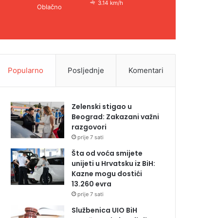
3.14 km/h
Oblačno
Popularno
Posljednje
Komentari
Zelenski stigao u
Beograd: Zakazani važni
razgovori
prije 7 sati
Šta od voća smijete
unijeti u Hrvatsku iz BiH:
Kazne mogu dostići
13.260 evra
prije 7 sati
Službenica UIO BiH