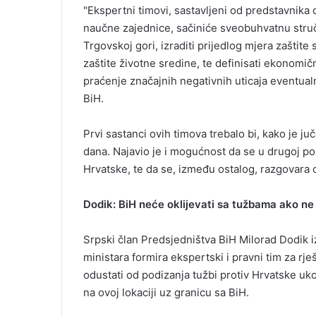
"Ekspertni timovi, sastavljeni od predstavnika dr
naučne zajednice, sačiniće sveobuhvatnu stručn
Trgovskoj gori, izraditi prijedlog mjera zaštite
zaštite životne sredine, te definisati ekonomič
praćenje značajnih negativnih uticaja eventualn
BiH.
Prvi sastanci ovih timova trebalo bi, kako je j
dana. Najavio je i mogućnost da se u drugoj p
Hrvatske, te da se, između ostalog, razgovara 
Dodik: BiH neće oklijevati sa tužbama ako 
Srpski član Predsjedništva BiH Milorad Dodik iz
ministara formira ekspertski i pravni tim za r
odustati od podizanja tužbi protiv Hrvatske u
na ovoj lokaciji uz granicu sa BiH.