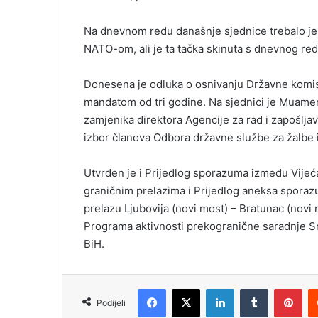
Na dnevnom redu današnje sjednice trebalo je 
NATO-om, ali je ta tačka skinuta s dnevnog red
Donesena je odluka o osnivanju Državne komisij
mandatom od tri godine. Na sjednici je Muame
zamjenika direktora Agencije za rad i zapošlja
izbor članova Odbora državne službe za žalbe i
Utvrđen je i Prijedlog sporazuma između Vijeća
graničnim prelazima i Prijedlog aneksa spora
prelazu Ljubovija (novi most) – Bratunac (novi 
Programa aktivnosti prekogranične saradnje Srb
BiH.
Facebook
X
LinkedIn
Tumblr
Pinterest
Podijeli