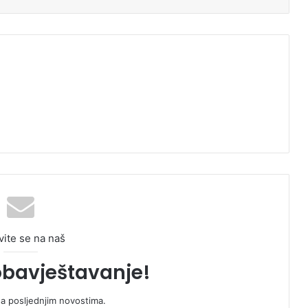
vite se na naš
obavještavanje!
sa posljednjim novostima.