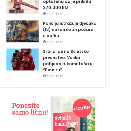
optužena da je prikrila
370.000 KM
prije 11 sati
Policija istražuje dječaka
(12) nakon četiri požara
u parku
prije 11 sati
Srbija ide na Svjetsko
prvenstvo: Velika
pobjeda rukometaša u
“Pioniru”
prije 11 sati