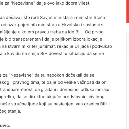
e za "Nezavisne" da je ovo jako dobra vijest.
 dešava i što radi Savjet ministara i ministar Staša
 odlazak pojedinih ministara u Hrvatsku i sastanci s
zmišljanje u kojem pravcu treba da ide BiH. Od prvog
e bio transparentan i da je prilikom izbora lokacije
a na stvarnim kriterijumima", rekao je Drljača i podvukao
iča o kovidu ne smije BiH dovesti u situaciju da se ne
e za "Nezavisne" da su napokon dočekali da se
kog i pravnog tima, te da je od velike važnosti da oni
 transparentnost, da građani i donosioci odluka moraju
retku, da se direktno uključe predstavnici civilnog
 naše stručne ljude koji su nastanjeni van granica BiH i
ćeg stanja.
ović.