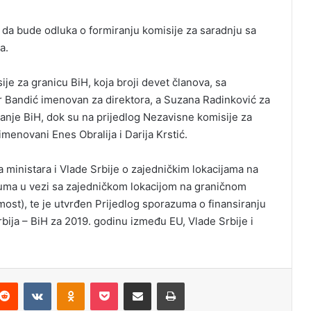
da bude odluka o formiranju komisije za saradnju sa
a.
e za granicu BiH, koja broji devet članova, sa
r Bandić imenovan za direktora, a Suzana Radinković za
vanje BiH, dok su na prijedlog Nezavisne komisije za
menovani Enes Obralija i Darija Krstić.
 ministara i Vlade Srbije o zajedničkim lokacijama na
zuma u vezi sa zajedničkom lokacijom na graničnom
most), te je utvrđen Prijedlog sporazuma o finansiranju
ija – BiH za 2019. godinu između EU, Vlade Srbije i
Reddit
VKontakte
Odnoklassniki
Pocket
Podijeli putem Emaila
Odštampaj