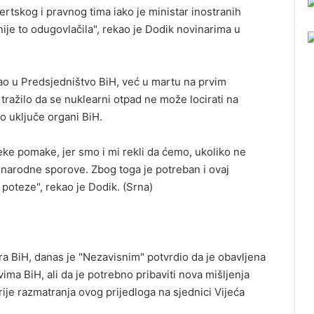
rtskog i pravnog tima iako je ministar inostranih
ije to odugovlačila", rekao je Dodik novinarima u
šao u Predsjedništvo BiH, već u martu na prvim
tražilo da se nuklearni otpad ne može locirati na
o uključe organi BiH.
 neke pomake, jer smo i mi rekli da ćemo, ukoliko ne
arodne sporove. Zbog toga je potreban i ovaj
 poteze", rekao je Dodik. (Srna)
ra BiH, danas je "Nezavisnim" potvrdio da je obavljena
ma BiH, ali da je potrebno pribaviti nova mišljenja
ije razmatranja ovog prijedloga na sjednici Vijeća