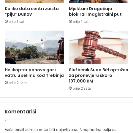
š
O
Koliko data centri zaista
Mještani Dragočaja
k
B
“piju” Dunav
blokirali magistralni put
o
i
prije 1 sat
prije 1 sat
o
H
b
z
o
a
l
o
j
b
e
r
l
a
u
d
Helikopter ponovo gasi
Službenik Suda BiH optužen
o
u
vatru u selima kod Trebinja
za pronevjeru skoro
s
p
197.000 KM
prije 2 sata
i
o
prije 2 sata
g
d
u
a
r
t
a
Komentariši
a
n
k
i
a
c
Vaša email adresa neće biti objavljivana.
Neophodna polja su
g