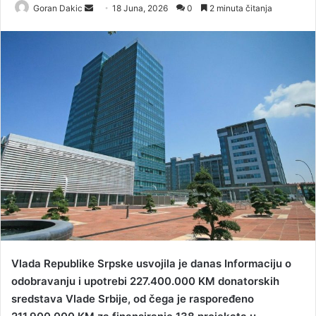
Goran Dakic
S
18 Juna, 2026
0
2 minuta čitanja
e
n
d
a
n
e
m
a
i
l
Vlada Republike Srpske usvojila je danas Informaciju o
odobravanju i upotrebi 227.400.000 KM donatorskih
sredstava Vlade Srbije, od čega je raspoređeno