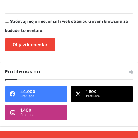
g
p
o
t
Sačuvaj moje ime, email i web stranicu u ovom browseru za
p
buduće komentare.
i
s
a
A
l
Pratite nas na
t
e
44.000
1.800
r
Pratilaca
Pratilaca
n
1.400
a
Pratilaca
t
i