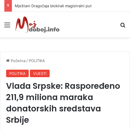
Helikopter ponovo gasi vatru u selima kod Trebinja
Meni
P
Početna
/
POLITIKA
POLITIKA
VIJESTI
Vlada Srpske: Raspoređeno
211,9 miliona maraka
donatorskih sredstava
Srbije