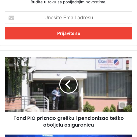
Budite u toku sa posljednjim novostima.
U
n
e
s
i
t
e
E
F
m
o
a
n
i
d
l
P
a
I
d
O
r
p
e
r
s
Fond PIO priznao grešku i penzionisao teško
i
u
oboljelu osiguranicu
z
n