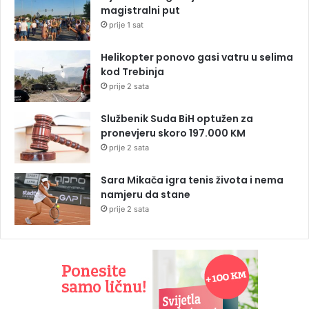
magistralni put
prije 1 sat
Helikopter ponovo gasi vatru u selima
kod Trebinja
prije 2 sata
Službenik Suda BiH optužen za
pronevjeru skoro 197.000 KM
prije 2 sata
Sara Mikača igra tenis života i nema
namjeru da stane
prije 2 sata