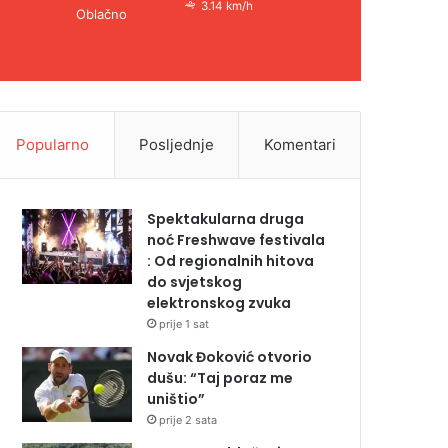
3.14 km/h
Oblačno
Popularno
Posljednje
Komentari
Spektakularna druga
noć Freshwave festivala
: Od regionalnih hitova
do svjetskog
elektronskog zvuka
prije 1 sat
Novak Đoković otvorio
dušu: “Taj poraz me
uništio”
prije 2 sata