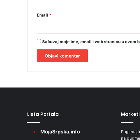
j
e
k
Email
*
o
s
a
,
Sačuvaj moje ime, email i web stranicu u ovom 
d
v
a
n
A
o
l
k
t
t
a
e
,
r
t
r
Lista Portala
Market
n
i
a
p
MojaSrpska.info
Pogledajt
u
t
na dugme
t