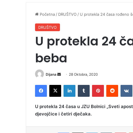
Početna
/
DRUŠTVO
/
U protekla 24 časa rođeno š
DRUŠTVO
U protekla 24 č
beba
Dijana
S
28 Oktobra, 2020
e
Facebook
X
LinkedIn
Tumblr
Pinterest
Reddit
VK
n
d
a
U protekla 24 časa u JZU Bolnici „Sveti apost
n
djevojčice i četiri dječaka.
e
m
a
Facebook
X
LinkedIn
Tumblr
Pinterest