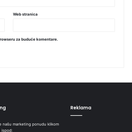
o
v
e
Web stranica
browseru za buduće komentare.
ing
Reklama
e našu marketing ponudu klikom
 ispod: