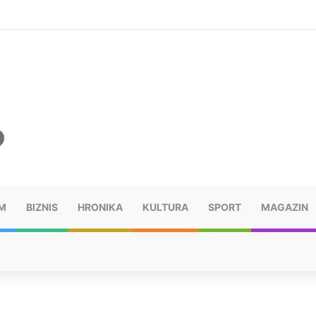
šu: “Taj poraz me uništio”
M
BIZNIS
HRONIKA
KULTURA
SPORT
MAGAZIN