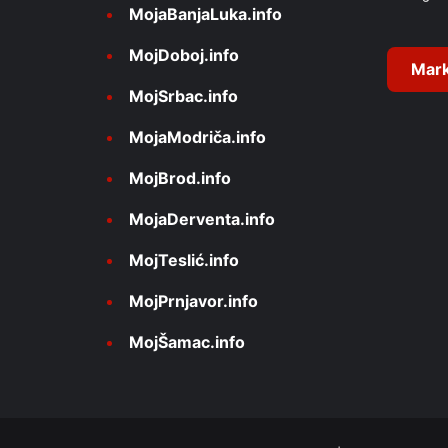
i
MojaBanjaLuka.info
a
v
s
MojDoboj.info
u
e
Mark
m
MojSrbac.info
:
e
v
MojaModriča.info
r
a
MojBrod.info
ć
a
MojaDerventa.info
l
i
MojTeslić.info
n
a
MojPrnjavor.info
"
u
MojŠamac.info
m
j
e
t
n