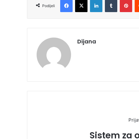
i
Podijeli
l
Dijana
Prija
Sistem za 