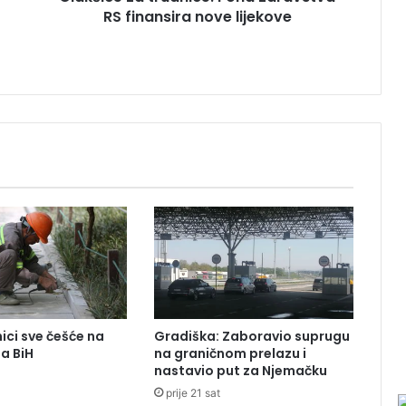
RS finansira nove lijekove
t
r
u
d
n
i
c
e
:
F
o
n
d
z
d
r
a
ici sve češće na
Gradiška: Zaboravio suprugu
v
ma BiH
na graničnom prelazu i
s
nastavio put za Njemačku
t
prije 21 sat
v