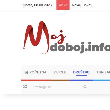
Subota, 08.08.2026.
Uživo
Novak Đoković otvorio du
POČETNA
VIJESTI
DRUŠTVO
TURIZA
Nasumični tekstovi
Pretraga
za