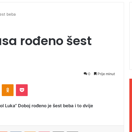
est beba
asa rođeno šest
0
Prije minut
ontakte
Odnoklassniki
Pocket
ol Luka“ Doboj rođeno je šest beba i to dvije
Reddit
VKontakte
Odnoklassniki
Pocket
Podijeli putem Emaila
Odštampaj