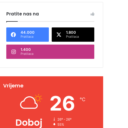
Pratite nas na
44.000
1.800
Pratilaca
Pratilaca
1.400
Pratilaca
Vrijeme
26
℃
Doboj
26º - 26º
55%