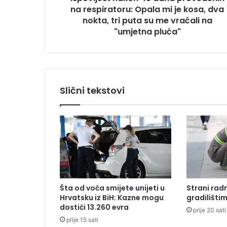
na respiratoru: Opala mi je kosa, dva
n
a
nokta, tri puta su me vraćali na
k
"umjetna pluća"
o
n
4
5
d
Slični tekstovi
a
n
a
p
r
o
v
e
d
Šta od voća smijete unijeti u
Strani radn
e
Hrvatsku iz BiH: Kazne mogu
gradilišti
n
dostići 13.260 evra
i
prije 20 sati
prije 15 sati
h