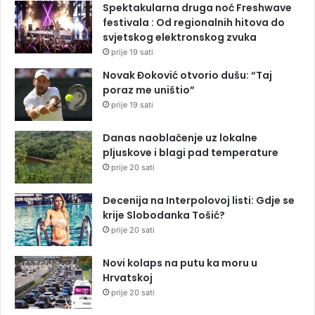
Spektakularna druga noć Freshwave
festivala : Od regionalnih hitova do
svjetskog elektronskog zvuka
prije 19 sati
Novak Đoković otvorio dušu: “Taj
poraz me uništio”
prije 19 sati
Danas naoblačenje uz lokalne
pljuskove i blagi pad temperature
prije 20 sati
Decenija na Interpolovoj listi: Gdje se
krije Slobodanka Tošić?
prije 20 sati
Novi kolaps na putu ka moru u
Hrvatskoj
prije 20 sati