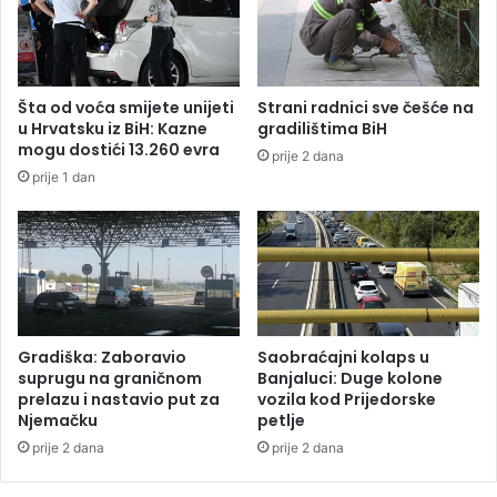
d
P
n
o
j
g
u
i
g
Šta od voća smijete unijeti
Strani radnici sve češće na
n
r
u Hrvatsku iz BiH: Kazne
gradilištima BiH
u
a
mogu dostići 13.260 evra
prije 2 dana
l
đ
prije 1 dan
e
a
č
n
e
a
t
B
i
i
r
H
i
u
o
b
Gradiška: Zaboravio
Saobraćajni kolaps u
s
a
suprugu na graničnom
Banjaluci: Duge kolone
o
n
prelazu i nastavio put za
vozila kod Prijedorske
b
Njemačku
petlje
k
e
a
prije 2 dana
prije 2 dana
,
m
p
a