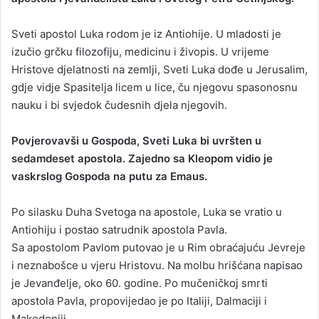
a
Sveti apostol Luka rodom je iz Antiohije. U mladosti je
n
izučio grčku filozofiju, medicinu i živopis. U vrijeme
e
Hristove djelatnosti na zemlji, Sveti Luka dođe u Jerusalim,
m
a
gdje vidje Spasitelja licem u lice, ču njegovu spasonosnu
i
nauku i bi svjedok čudesnih djela njegovih.
l
Povjerovavši u Gospoda, Sveti Luka bi uvršten u
sedamdeset apostola. Zajedno sa Kleopom vidio je
vaskrslog Gospoda na putu za Emaus.
Po silasku Duha Svetoga na apostole, Luka se vratio u
Antiohiju i postao satrudnik apostola Pavla.
Sa apostolom Pavlom putovao je u Rim obraćajuću Jevreje
i neznabošce u vjeru Hristovu. Na molbu hrišćana napisao
je Jevanđelje, oko 60. godine. Po mučeničkoj smrti
apostola Pavla, propovijedao je po Italiji, Dalmaciji i
Makedoniji.