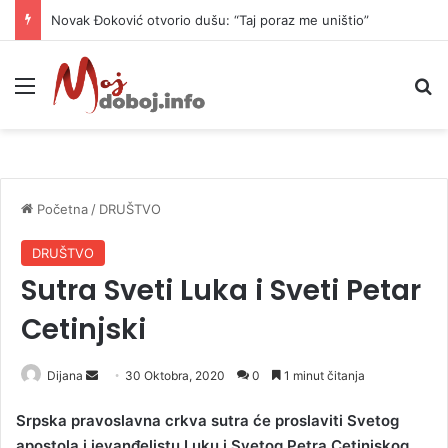
Novak Đoković otvorio dušu: “Taj poraz me uništio”
Meni
P
Početna
/
DRUŠTVO
DRUŠTVO
Sutra Sveti Luka i Sveti Petar
Cetinjski
Dijana
S
30 Oktobra, 2020
0
1 minut čitanja
e
Srpska pravoslavna crkva sutra će proslaviti Svetog
n
apostola i jevanđelistu Luku i Svetog Petra Cetinjskog.
d