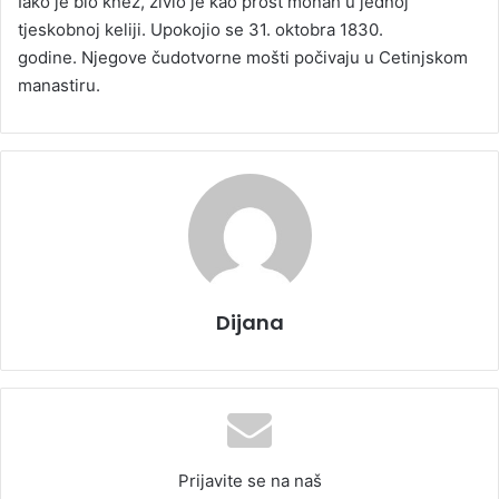
Iako je bio knez, živio je kao prost monah u jednoj
tjeskobnoj keliji. Upokojio se 31. oktobra 1830.
godine. Njegove čudotvorne mošti počivaju u Cetinjskom
manastiru.
Dijana
Prijavite se na naš