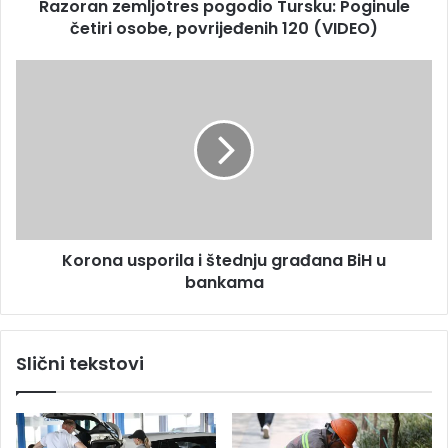
s
Razoran zemljotres pogodio Tursku: Poginule
m
u
četiri osobe, povrijeđenih 120 (VIDEO)
l
j
o
K
t
o
r
r
e
o
s
n
p
a
o
u
g
s
o
p
d
Korona usporila i štednju građana BiH u
o
i
bankama
r
o
i
T
l
u
a
Slični tekstovi
r
i
s
š
k
t
u
e
: