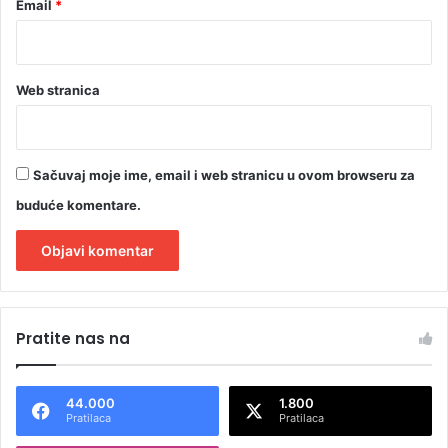
Email
*
Web stranica
Sačuvaj moje ime, email i web stranicu u ovom browseru za
buduće komentare.
A
l
Pratite nas na
t
e
44.000
1.800
r
Pratilaca
Pratilaca
n