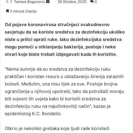
Tamara Bogunovic
S
26 Oktobra, 2020
0
e
3 minuta čitanja
n
d
Od pojave koronavirusa stručnjaci svakodnevno
a
savjetuju da se koriste sredstva za dezinfekciju ukoliko
n
niste u prilici oprati ruke. Iako dezinfekcijska sredstva
e
mogu pomoći u otklanjanju bakterija, postoje i neke
m
stvari koje biste trebali izbjegavati kada ih koristite.
a
i
"Nema sumnje da su sredstva za dezinfekciju ruku
l
praktičan i koristan resurs u ublažavanju širenja zaraznih
bolesti. Međutim, ona nisu lijek za sve. Postoje brojna
ograničenja u njihovoj upotrebi, tako da potrošači moraju
biti svjesni tih uvjeta kako bi koristili sredstva za
dezinfekciju ruku na najučinkovitiji način", kazao je
epidemiolog K.C. Rondello.
Otkrio je nekoliko grešaka koje ljudi rade koristeći