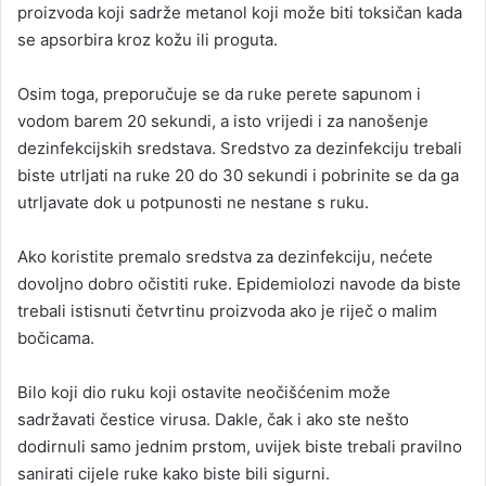
proizvoda koji sadrže metanol koji može biti toksičan kada
se apsorbira kroz kožu ili proguta.
Osim toga, preporučuje se da ruke perete sapunom i
vodom barem 20 sekundi, a isto vrijedi i za nanošenje
dezinfekcijskih sredstava. Sredstvo za dezinfekciju trebali
biste utrljati na ruke 20 do 30 sekundi i pobrinite se da ga
utrljavate dok u potpunosti ne nestane s ruku.
Ako koristite premalo sredstva za dezinfekciju, nećete
dovoljno dobro očistiti ruke. Epidemiolozi navode da biste
trebali istisnuti četvrtinu proizvoda ako je riječ o malim
bočicama.
Bilo koji dio ruku koji ostavite neočišćenim može
sadržavati čestice virusa. Dakle, čak i ako ste nešto
dodirnuli samo jednim prstom, uvijek biste trebali pravilno
sanirati cijele ruke kako biste bili sigurni.