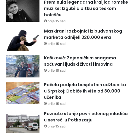
Preminula legendarna kraljica romske
muzike: Izgubila bitku sa teškom
bolešću
prije 15 sati
Maskirani razbojnici iz budvanskog
marketa odnijeli 320.000 evra
prije 15 sati
Kašiković: Zajedničkim snagama
sačuvani ljudski životi i imovina
prije 15 sati
Počela podjela besplatnih udžbenika
u Srpskoj: Dobiće ih više od 80.000
učenika
prije 15 sati
Poznato stanje povrijeđenog mladića
u nesreći u Potkozarju
prije 15 sati