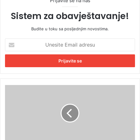
Prijavite se na naš
Sistem za obavještavanje!
Budite u toku sa posljednjim novostima.
U
n
e
s
i
t
e
E
O
m
s
a
t
i
a
l
v
a
k
d
e
r
u