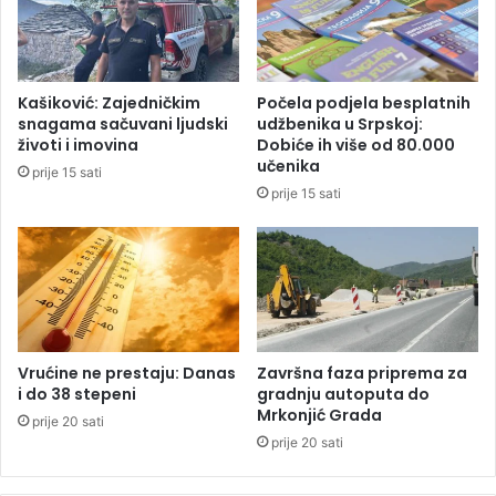
n
r
o
o
m
n
p
a
Kašiković: Zajedničkim
Počela podjela besplatnih
o
đ
snagama sačuvani ljudski
udžbenika u Srpskoj:
p
e
životi i imovina
Dobiće ih više od 80.000
a
n
učenika
prije 15 sati
r
a
prije 15 sati
t
v
i
o
j
d
s
a
k
!
i
m
n
Vrućine ne prestaju: Danas
Završna faza priprema za
a
i do 38 stepeni
gradnju autoputa do
Mrkonjić Grada
r
prije 20 sati
e
prije 20 sati
đ
e