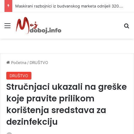
Maskirani razbojnici iz budvanskog marketa odnijeli 320.000 evra
Meni
P
Početna
/
DRUŠTVO
DRUŠTVO
Stručnjaci ukazali na greške
koje pravite prilikom
korištenja sredstava za
dezinfekciju