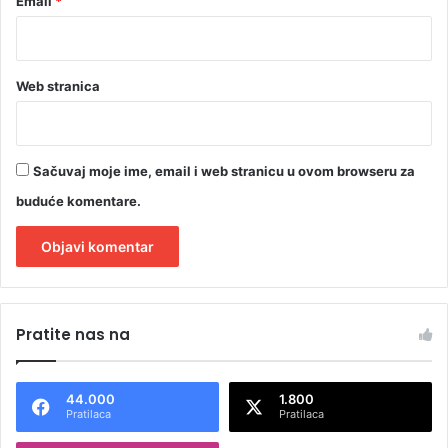
Email
*
Web stranica
Sačuvaj moje ime, email i web stranicu u ovom browseru za
buduće komentare.
A
l
Pratite nas na
t
e
44.000
1.800
r
Pratilaca
Pratilaca
n