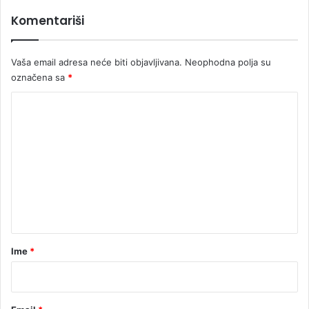
n
Komentariši
j
i
m
Vaša email adresa neće biti objavljivana.
Neophodna polja su
a
označena sa
*
K
o
m
e
n
t
a
r
Ime
*
*