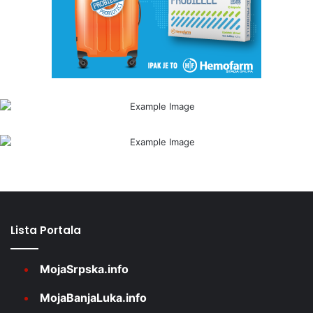
Lista Portala
MojaSrpska.info
MojaBanjaLuka.info