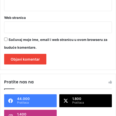
Web stranica
Sačuvaj moje ime, email i web stranicu u ovom browseru za
buduće komentare.
A
l
Pratite nas na
t
e
44.000
1.800
r
Pratilaca
Pratilaca
n
1.400
a