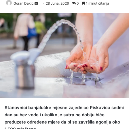
Goran Dakic
S
28 Juna, 2026
0
1 minut čitanja
e
n
d
a
n
e
m
a
i
l
Stanovnici banjalučke mjesne zajednice Piskavica sedmi
dan su bez vode i ukoliko je sutra ne dobiju biće
preduzete određene mjere da bi se završila agonija oko