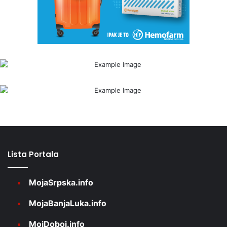
Lista Portala
MojaSrpska.info
MojaBanjaLuka.info
MojDoboj.info