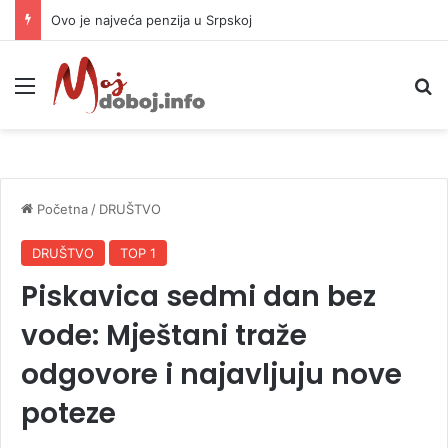
Ovo je najveća penzija u Srpskoj
Meni
P
Početna
/
DRUŠTVO
DRUŠTVO
TOP 1
Piskavica sedmi dan bez
vode: Mještani traže
odgovore i najavljuju nove
poteze