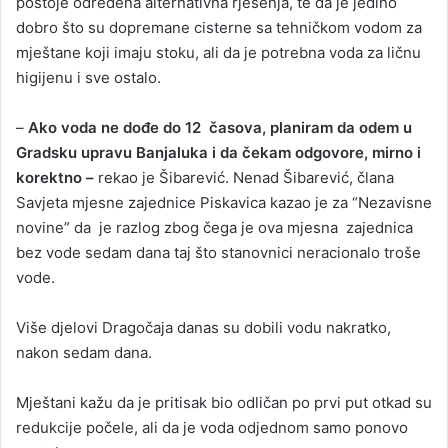
postoje određena alternativna rješenja, te da je jedino
dobro što su dopremane cisterne sa tehničkom vodom za
mještane koji imaju stoku, ali da je potrebna voda za ličnu
higijenu i sve ostalo.
–
Ako voda ne dođe do 12 časova, planiram da odem u
Gradsku upravu Banjaluka i da čekam odgovore, mirno i
korektno –
rekao je Šibarević. Nenad Šibarević, člana
Savjeta mjesne zajednice Piskavica kazao je za “Nezavisne
novine” da je razlog zbog čega je ova mjesna zajednica
bez vode sedam dana taj što stanovnici neracionalo troše
vode.
Više djelovi Dragočaja danas su dobili vodu nakratko,
nakon sedam dana.
Mještani kažu da je pritisak bio odličan po prvi put otkad su
redukcije počele, ali da je voda odjednom samo ponovo