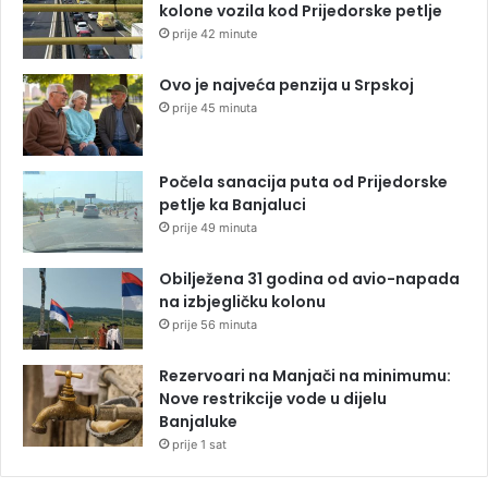
kolone vozila kod Prijedorske petlje
prije 42 minute
Ovo je najveća penzija u Srpskoj
prije 45 minuta
Počela sanacija puta od Prijedorske
petlje ka Banjaluci
prije 49 minuta
Obilježena 31 godina od avio-napada
na izbjegličku kolonu
prije 56 minuta
Rezervoari na Manjači na minimumu:
Nove restrikcije vode u dijelu
Banjaluke
prije 1 sat