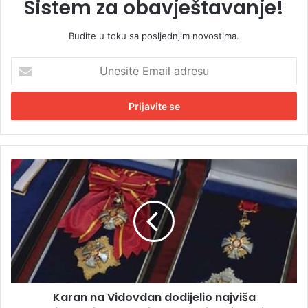
Sistem za obavještavanje!
Budite u toku sa posljednjim novostima.
U
n
e
s
i
t
e
E
K
m
a
a
r
i
a
l
n
a
n
d
a
r
V
e
i
s
Karan na Vidovdan dodijelio najviša
d