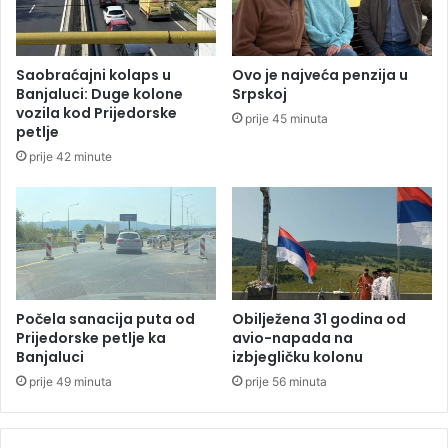
d
n
l
a
i
s
Saobraćajni kolaps u
Ovo je najveća penzija u
k
a
Banjaluci: Duge kolone
Srpskoj
o
4
vozila kod Prijedorske
prije 45 minuta
v
.
petlje
a
8
prije 42 minute
n
0
j
0
a
e
:
v
E
r
v
a
o
u
k
H
Počela sanacija puta od
Obilježena 31 godina od
o
r
Prijedorske petlje ka
avio-napada na
j
Banjaluci
izbjegličku kolonu
v
e
a
prije 49 minuta
prije 56 minuta
s
t
v
s
e
k