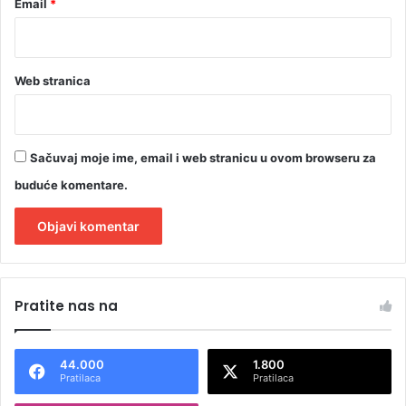
Email
*
z
n
a
n
Web stranica
j
e
Sačuvaj moje ime, email i web stranicu u ovom browseru za
buduće komentare.
A
l
Pratite nas na
t
e
44.000
1.800
r
Pratilaca
Pratilaca
n