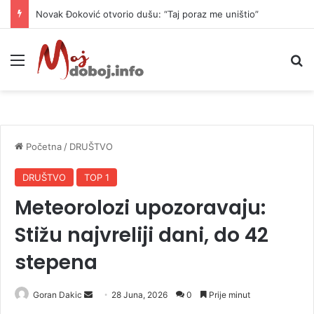
Novak Đoković otvorio dušu: “Taj poraz me uništio”
Meni
P
Početna
/
DRUŠTVO
DRUŠTVO
TOP 1
Meteorolozi upozoravaju:
Stižu najvreliji dani, do 42
stepena
Goran Dakic
S
28 Juna, 2026
0
Prije minut
e