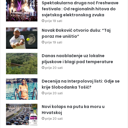
Spektakularna druga noć Freshwave
festivala : Od regionalnih hitova do
svjetskog elektronskog zvuka
prije 19 sati
Novak Đoković otvorio dušu: “Taj
poraz me uništio”
prije 19 sati
Danas naoblačenje uz lokalne
pljuskove i blagi pad temperature
prije 20 sati
Decenija na Interpolovoj listi: Gdje se
krije Slobodanka Tošić?
prije 20 sati
Novi kolaps na putu ka moru u
Hrvatskoj
prije 20 sati