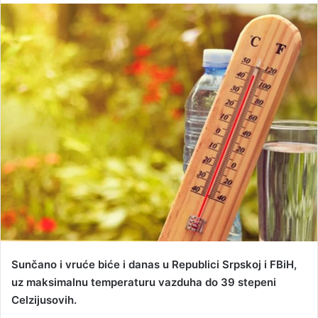
n
d
a
n
e
m
a
i
l
Sunčano i vruće biće i danas u Republici Srpskoj i FBiH,
uz maksimalnu temperaturu vazduha do 39 stepeni
Celzijusovih.