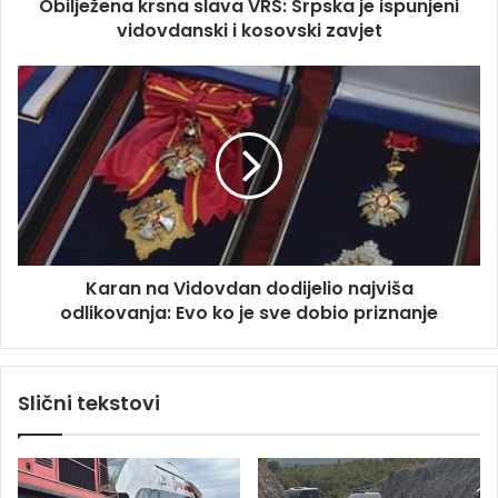
s
Obilježena krsna slava VRS: Srpska je ispunjeni
a
u
vidovdanski i kosovski zavjet
k
r
s
K
n
a
a
r
s
a
l
n
a
n
v
a
a
V
V
i
R
Karan na Vidovdan dodijelio najviša
d
S
odlikovanja: Evo ko je sve dobio priznanje
o
:
v
S
d
r
a
Slični tekstovi
p
n
s
d
k
o
a
d
j
i