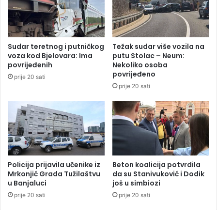
e
j
i
e
s
l
p
i
Sudar teretnog i putničkog
Težak sudar više vozila na
u
o
voza kod Bjelovara: Ima
putu Stolac – Neum:
n
n
povrijeđenih
Nekoliko osoba
j
a
povrijeđeno
prije 20 sati
e
j
prije 20 sati
n
v
i
i
v
š
i
a
d
o
o
d
v
l
d
i
Policija prijavila učenike iz
Beton koalicija potvrdila
a
k
Mrkonjić Grada Tužilaštvu
da su Stanivuković i Dodik
n
u Banjaluci
još u simbiozi
o
s
v
prije 20 sati
prije 20 sati
k
a
i
n