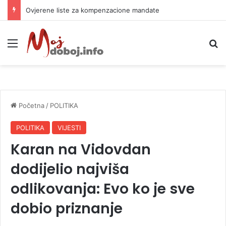
Ovjerene liste za kompenzacione mandate
Meni
P
Početna
/
POLITIKA
POLITIKA
VIJESTI
Karan na Vidovdan
dodijelio najviša
odlikovanja: Evo ko je sve
dobio priznanje