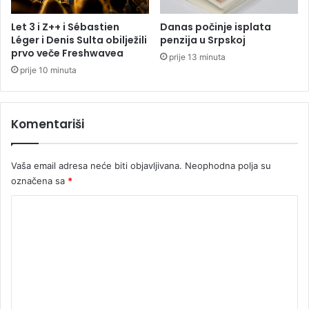
o
i
4
t
Let 3 i Z++ i Sébastien
Danas počinje isplata
2
r
Léger i Denis Sulta obilježili
penzija u Srpskoj
s
a
prvo veče Freshwavea
prije 13 minuta
t
ž
prije 10 minuta
e
e
p
o
e
d
Komentariši
n
g
a
o
v
Vaša email adresa neće biti objavljivana.
Neophodna polja su
o
označena sa
*
r
e
K
i
n
o
a
m
j
e
a
v
n
l