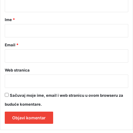
t
j
u
a
j
r
Ime
*
u
n
*
o
v
Email
*
e
p
o
t
e
Web stranica
z
e
Sačuvaj moje ime, email i web stranicu u ovom browseru za
buduće komentare.
A