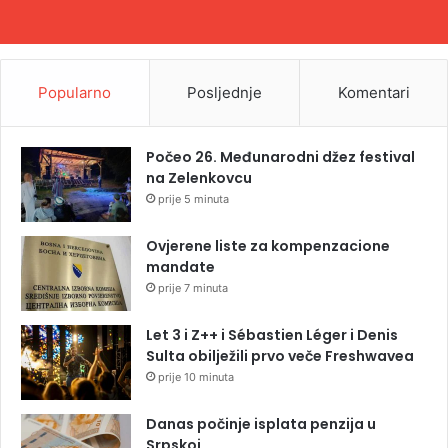
Popularno
Posljednje
Komentari
Počeo 26. Međunarodni džez festival
na Zelenkovcu
prije 5 minuta
Ovjerene liste za kompenzacione
mandate
prije 7 minuta
Let 3 i Z++ i Sébastien Léger i Denis
Sulta obilježili prvo veče Freshwavea
prije 10 minuta
Danas počinje isplata penzija u
Srpskoj