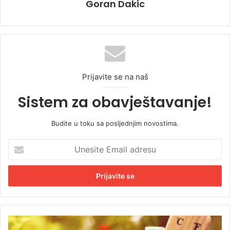
Goran Dakic
Prijavite se na naš
Sistem za obavještavanje!
Budite u toku sa posljednjim novostima.
U
n
e
s
i
t
e
E
M