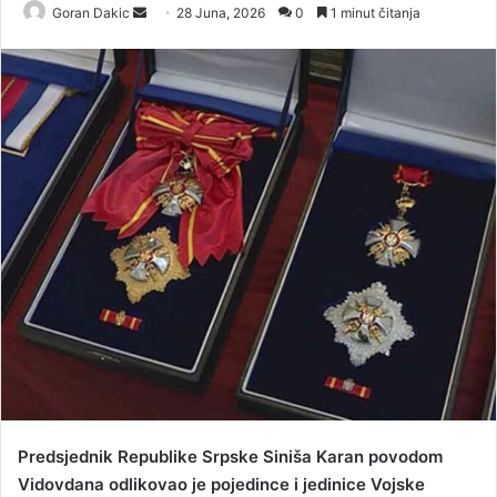
Goran Dakic
S
28 Juna, 2026
0
1 minut čitanja
e
n
d
a
n
e
m
a
i
l
Predsjednik Republike Srpske Siniša Karan povodom
Vidovdana odlikovao je pojedince i jedinice Vojske