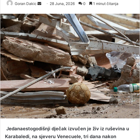
Goran Dakic
S
28 Juna, 2026
0
1 minut čitanja
e
n
d
a
n
e
m
a
i
l
Jedanaestogodišnji dječak izvučen je živ iz ruševina u
Karabaledi, na sjeveru Venecuele, tri dana nakon