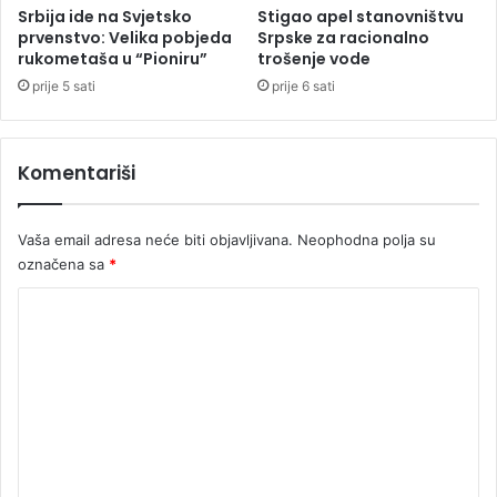
a
i
Srbija ide na Svjetsko
Stigao apel stanovništvu
n
p
prvenstvo: Velika pobjeda
Srpske za racionalno
a
rukometaša u “Pioniru”
trošenje vode
o
k
prije 5 sati
prije 6 sati
r
e
t
Komentariši
?
Vaša email adresa neće biti objavljivana.
Neophodna polja su
označena sa
*
K
o
m
e
n
t