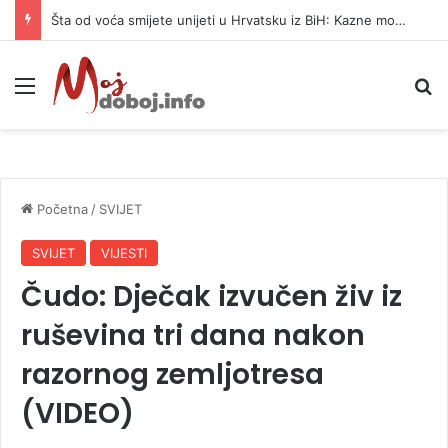
Šta od voća smijete unijeti u Hrvatsku iz BiH: Kazne mogu dostići 13.260 evra
Meni
P
Početna
/
SVIJET
SVIJET
VIJESTI
Čudo: Dječak izvučen živ iz
ruševina tri dana nakon
razornog zemljotresa
(VIDEO)