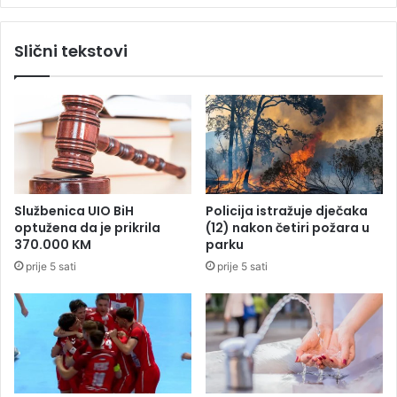
r
e
e
s
Slični tekstovi
m
t
i
p
n
r
u
e
l
r
a
a
d
s
a
t
n
a
Službenica UIO BiH
Policija istražuje dječaka
u
u
optužena da je prikrila
(12) nakon četiri požara u
o
n
370.000 KM
parku
č
a
prije 5 sati
prije 5 sati
i
c
r
i
o
o
đ
n
e
a
n
l
d
n