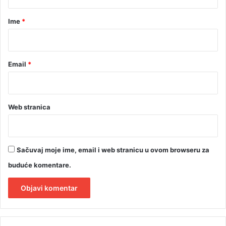
a
r
Ime
*
*
Email
*
Web stranica
Sačuvaj moje ime, email i web stranicu u ovom browseru za
buduće komentare.
A
l