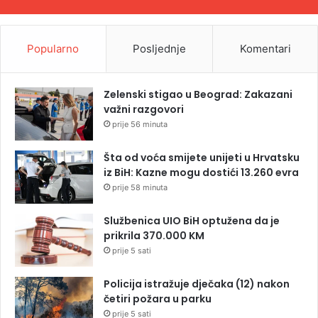
Popularno
Posljednje
Komentari
Zelenski stigao u Beograd: Zakazani
važni razgovori
prije 56 minuta
Šta od voća smijete unijeti u Hrvatsku
iz BiH: Kazne mogu dostići 13.260 evra
prije 58 minuta
Službenica UIO BiH optužena da je
prikrila 370.000 KM
prije 5 sati
Policija istražuje dječaka (12) nakon
četiri požara u parku
prije 5 sati