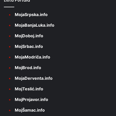
Lista Portala
MojaSrpska.info
MojaBanjaLuka.info
MojDoboj.info
MojSrbac.info
MojaModriča.info
MojBrod.info
MojaDerventa.info
MojTeslić.info
MojPrnjavor.info
MojŠamac.info