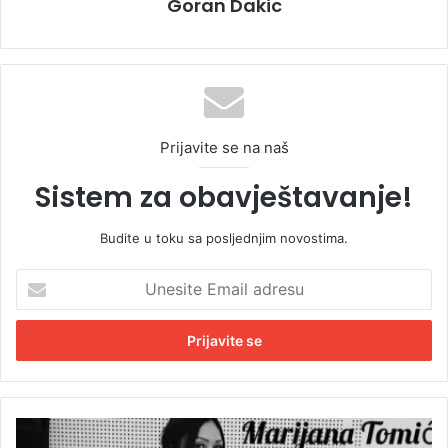
Goran Dakic
Prijavite se na naš
Sistem za obavještavanje!
Budite u toku sa posljednjim novostima.
U
n
e
s
i
t
e
E
P
m