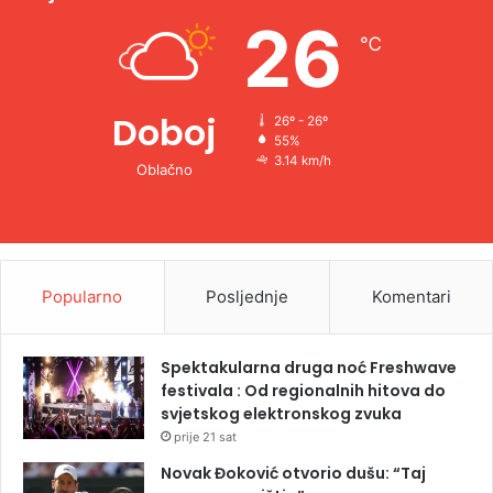
e
26
℃
:
Doboj
26º - 26º
55%
3.14 km/h
Oblačno
Popularno
Posljednje
Komentari
Spektakularna druga noć Freshwave
festivala : Od regionalnih hitova do
svjetskog elektronskog zvuka
prije 21 sat
Novak Đoković otvorio dušu: “Taj