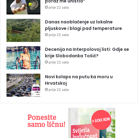
poraz me uništio”
prije 22 sata
Danas naoblačenje uz lokalne
pljuskove i blagi pad temperature
prije 22 sata
Decenija na Interpolovoj listi: Gdje se
krije Slobodanka Tošić?
prije 22 sata
Novi kolaps na putu ka moru u
Hrvatskoj
prije 22 sata