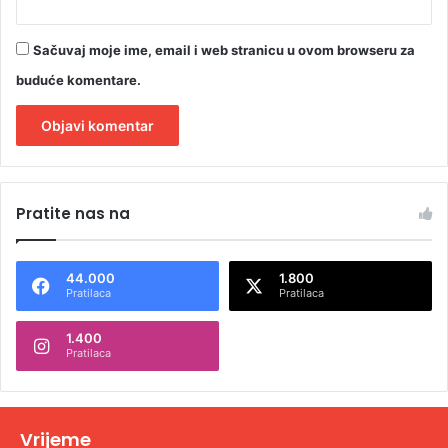
Sačuvaj moje ime, email i web stranicu u ovom browseru za
buduće komentare.
A
l
Pratite nas na
t
e
44.000
1.800
r
Pratilaca
Pratilaca
n
1.400
a
Pratilaca
t
i
v
Vrijeme