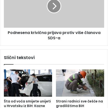
o
n
r
e
i
s
o
e
z
n
b
a
o
Podnesena krivična prijava protiv više članova
k
g
SDS-a
r
n
i
e
v
i
i
Slični tekstovi
s
č
p
n
r
a
a
p
v
r
n
i
i
j
h
a
e
v
Šta od voća smijete unijeti
Strani radnici sve češće na
l
a
u Hrvatsku iz BiH: Kazne
gradilištima BiH
e