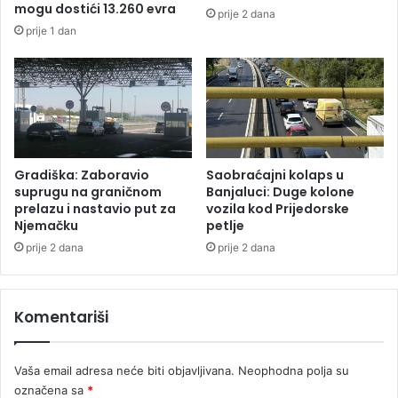
p
mogu dostići 13.260 evra
prije 2 dana
k
r
prije 1 dan
t
o
r
t
o
i
i
v
n
v
s
i
t
š
a
e
Gradiška: Zaboravio
Saobraćajni kolaps u
l
č
suprugu na graničnom
Banjaluci: Duge kolone
a
l
prelazu i nastavio put za
vozila kod Prijedorske
c
Njemačku
petlje
a
i
n
prije 2 dana
prije 2 dana
j
o
a
v
a
Komentariši
S
D
S
Vaša email adresa neće biti objavljivana.
Neophodna polja su
-
označena sa
*
a