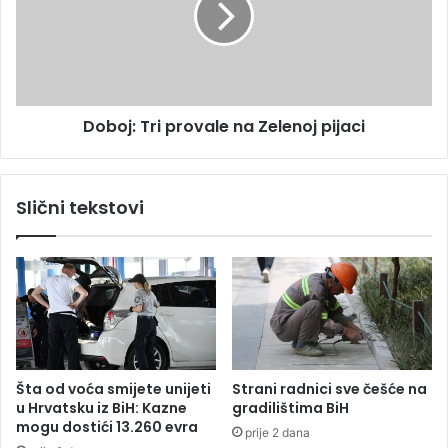
m
j
o
:
b
T
j
r
e
i
k
Doboj: Tri provale na Zelenoj pijaci
p
t
r
i
o
m
v
Slični tekstovi
a
a
u
l
k
e
i
n
n
a
u
Z
t
e
i
l
r
e
Šta od voća smijete unijeti
Strani radnici sve češće na
a
n
u Hrvatsku iz BiH: Kazne
gradilištima BiH
d
o
mogu dostići 13.260 evra
prije 2 dana
n
j