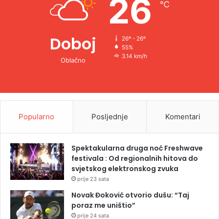
26
℃
:
Doboj
26º - 26º
55%
3.14 km/h
Oblačno
Popularno
Posljednje
Komentari
Spektakularna druga noć Freshwave
festivala : Od regionalnih hitova do
svjetskog elektronskog zvuka
prije 23 sata
Novak Đoković otvorio dušu: “Taj
poraz me uništio”
prije 24 sata