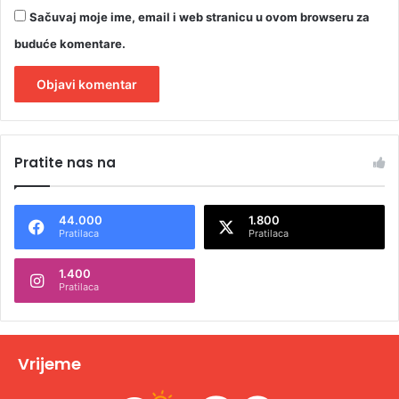
Sačuvaj moje ime, email i web stranicu u ovom browseru za
buduće komentare.
A
l
Pratite nas na
t
e
44.000
1.800
r
Pratilaca
Pratilaca
n
1.400
a
Pratilaca
t
i
v
Vrijeme
e