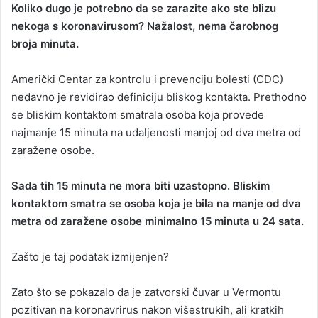
Koliko dugo je potrebno da se zarazite ako ste blizu
n
nekoga s koronavirusom? Nažalost, nema čarobnog
d
broja minuta.
a
n
Američki Centar za kontrolu i prevenciju bolesti (CDC)
e
nedavno je revidirao definiciju bliskog kontakta. Prethodno
m
a
se bliskim kontaktom smatrala osoba koja provede
i
najmanje 15 minuta na udaljenosti manjoj od dva metra od
l
zaražene osobe.
Sada tih 15 minuta ne mora biti uzastopno. Bliskim
kontaktom smatra se osoba koja je bila na manje od dva
metra od zaražene osobe minimalno 15 minuta u 24 sata.
Zašto je taj podatak izmijenjen?
Zato što se pokazalo da je zatvorski čuvar u Vermontu
pozitivan na koronavrirus nakon višestrukih, ali kratkih