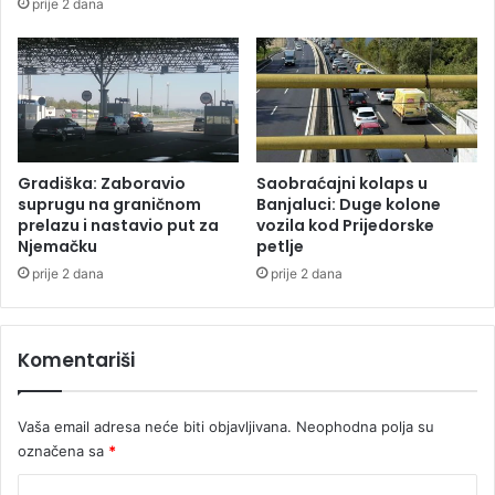
prije 2 dana
e
p
d
i
j
j
e
a
l
c
j
i
o
m
Gradiška: Zaboravio
Saobraćajni kolaps u
?
suprugu na graničnom
Banjaluci: Duge kolone
prelazu i nastavio put za
vozila kod Prijedorske
Njemačku
petlje
prije 2 dana
prije 2 dana
Komentariši
Vaša email adresa neće biti objavljivana.
Neophodna polja su
označena sa
*
K