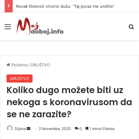
Novak Đoković otvorio dušu: “Taj poraz me uništio”
Meni
P
Početna
/
DRUŠTVO
DRUŠTVO
Koliko dugo možete biti uz
nekoga s koronavirusom da
se ne zarazite?
Dijana
S
2 Novembra, 2020
0
1 minut čitanja
e