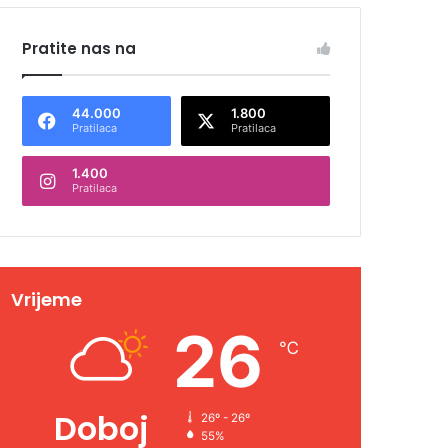
Pratite nas na
44.000
1.800
Pratilaca
Pratilaca
1.400
Pratilaca
Vrijeme
26
℃
Doboj
26º - 26º
55%