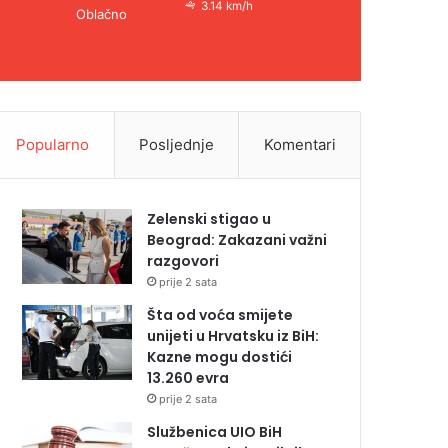
3.14 km/h
Oblačno
Popularno
Posljednje
Komentari
Zelenski stigao u
Beograd: Zakazani važni
razgovori
prije 2 sata
Šta od voća smijete
unijeti u Hrvatsku iz BiH:
Kazne mogu dostići
13.260 evra
prije 2 sata
Službenica UIO BiH