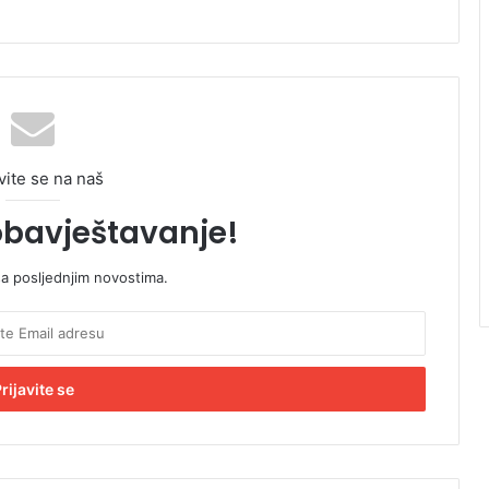
vite se na naš
obavještavanje!
sa posljednjim novostima.