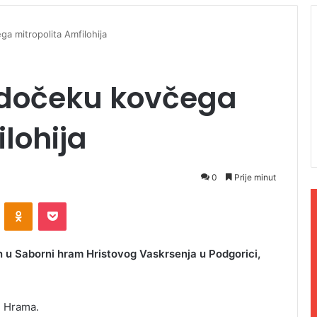
ga mitropolita Amfilohija
a dočeku kovčega
lohija
0
Prije minut
ontakte
Odnoklassniki
Pocket
n u Saborni hram Hristovog Vaskrsenja u Podgorici,
d Hrama.