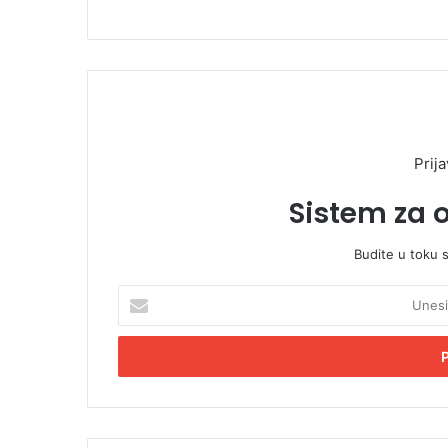
Prija
Sistem za 
Budite u toku 
U
n
e
s
i
t
e
E