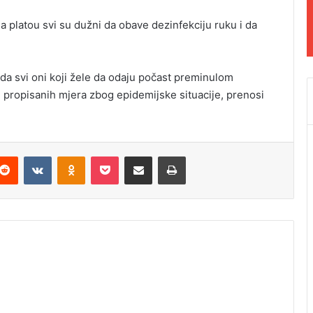
na platou svi su dužni da obave dezinfekciju ruku i da
da svi oni koji žele da odaju počast preminulom
e propisanih mjera zbog epidemijske situacije, prenosi
Reddit
VKontakte
Odnoklassniki
Pocket
Podijeli putem Emaila
Odštampaj