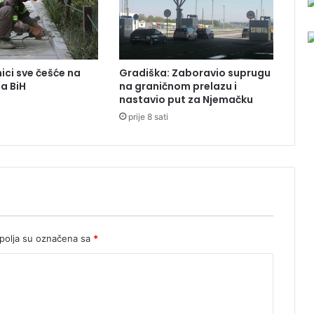
e
m
i
s
e
ici sve češće na
Gradiška: Zaboravio suprugu
i
ma BiH
na graničnom prelazu i
g
nastavio put za Njemačku
r
prije 8 sati
a
l
o
olja su označena sa
*