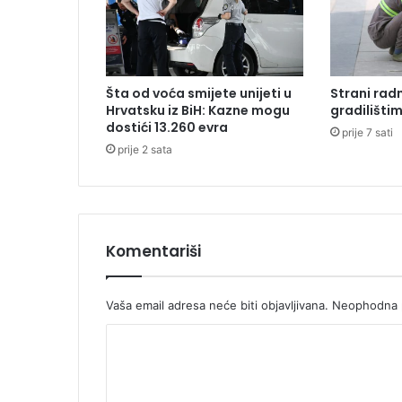
i
l
e
M
i
Šta od voća smijete unijeti u
Strani radn
r
Hrvatsku iz BiH: Kazne mogu
gradilišti
z
dostići 13.260 evra
prije 7 sati
e
prije 2 sata
t
H
a
l
i
l
Komentariši
o
v
i
Vaša email adresa neće biti objavljivana.
Neophodna p
ć
K
,
v
o
o
m
z