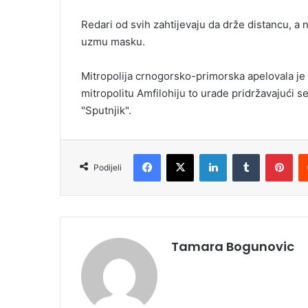
i
Redari od svih zahtijevaju da drže distancu, a 
l
uzmu masku.
Mitropolija crnogorsko-primorska apelovala je 
mitropolitu Amfilohiju to urade pridržavajući s
"Sputnjik".
Facebook
X
LinkedIn
Tumblr
Pinterest
Podijeli
Tamara Bogunovic