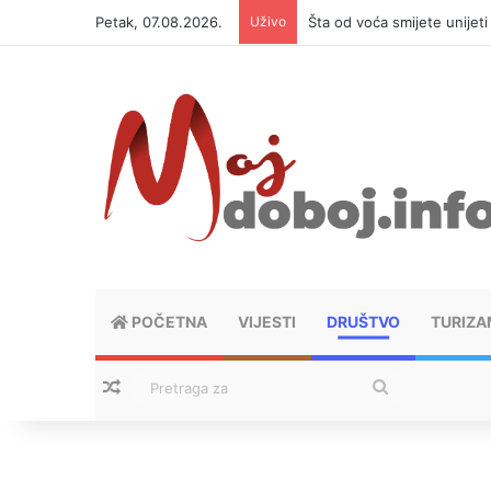
Petak, 07.08.2026.
Uživo
Šta od voća smijete unijet
POČETNA
VIJESTI
DRUŠTVO
TURIZA
Nasumični tekstovi
Pretraga
za