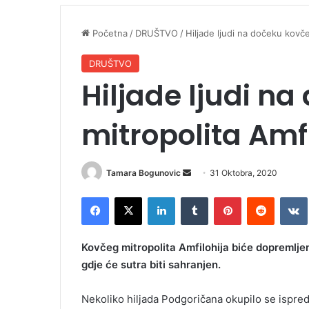
Početna
/
DRUŠTVO
/
Hiljade ljudi na dočeku kovče
DRUŠTVO
Hiljade ljudi n
mitropolita Amfi
Tamara Bogunovic
S
31 Oktobra, 2020
e
Facebook
X
LinkedIn
Tumblr
Pinterest
Reddit
VK
n
d
a
Kovčeg mitropolita Amfilohija biće dopremlje
n
gdje će sutra biti sahranjen.
e
m
Nekoliko hiljada Podgoričana okupilo se ispre
a