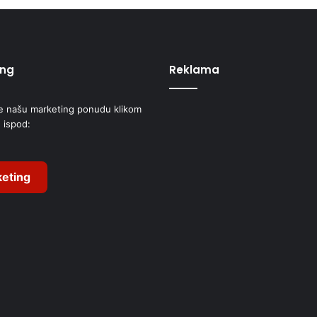
ing
Reklama
e našu marketing ponudu klikom
 ispod:
eting