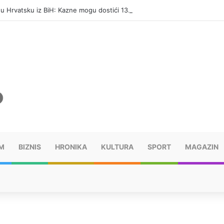
i u Hrvatsku iz BiH: Kazne mogu dostići 13.260 evra
M
BIZNIS
HRONIKA
KULTURA
SPORT
MAGAZIN