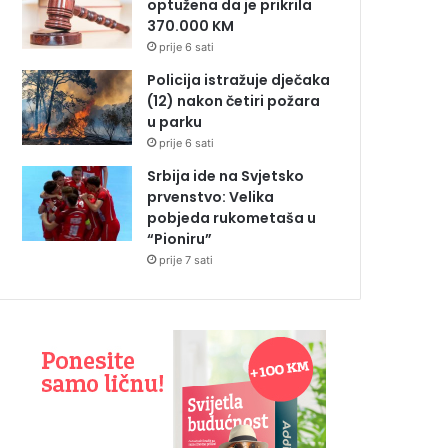
optužena da je prikrila
370.000 KM
prije 6 sati
Policija istražuje dječaka
(12) nakon četiri požara
u parku
prije 6 sati
Srbija ide na Svjetsko
prvenstvo: Velika
pobjeda rukometaša u
“Pioniru”
prije 7 sati