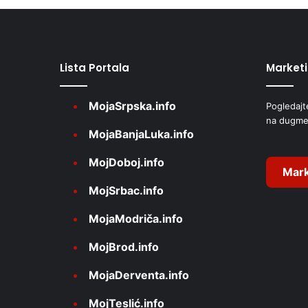
t
e
r
Lista Portala
Market
n
a
MojaSrpska.info
Pogledajt
t
na dugme
i
MojaBanjaLuka.info
v
MojDoboj.info
e
Mark
MojSrbac.info
:
MojaModriča.info
MojBrod.info
MojaDerventa.info
MojTeslić.info