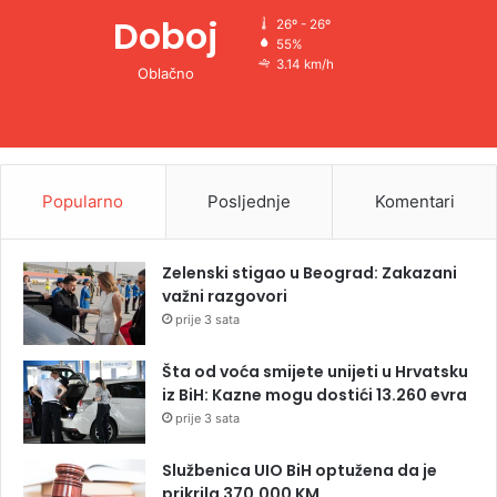
Doboj
26º - 26º
55%
3.14 km/h
Oblačno
Popularno
Posljednje
Komentari
Zelenski stigao u Beograd: Zakazani
važni razgovori
prije 3 sata
Šta od voća smijete unijeti u Hrvatsku
iz BiH: Kazne mogu dostići 13.260 evra
prije 3 sata
Službenica UIO BiH optužena da je
prikrila 370.000 KM