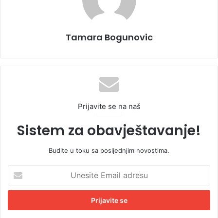
Tamara Bogunovic
Prijavite se na naš
Sistem za obavještavanje!
Budite u toku sa posljednjim novostima.
U
n
e
s
i