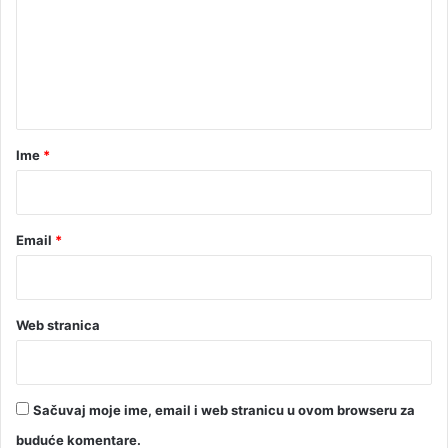
e
n
t
a
r
Ime
*
*
Email
*
Web stranica
Sačuvaj moje ime, email i web stranicu u ovom browseru za
buduće komentare.