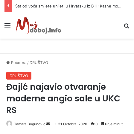
Šta od voća smijete unijeti u Hrvatsku iz BiH: Kazne mogu dostići 13.260 evra
Meni
P
Početna
/
DRUŠTVO
DRUŠTVO
Đajić najavio otvaranje
moderne angio sale u UKC
RS
Tamara Bogunovic
S
31 Oktobra, 2020
0
Prije minut
e