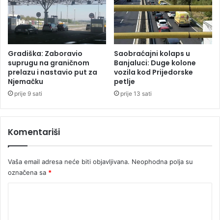
i
o
o
g
n
d
o
j
m
e
Gradiška: Zaboravio
Saobraćajni kolaps u
"
č
suprugu na graničnom
Banjaluci: Duge kolone
o
i
prelazu i nastavio put za
vozila kod Prijedorske
r
Njemačku
petlje
j
a
e
prije 9 sati
prije 13 sati
o
p
"
o
r
Komentariši
n
o
g
Vaša email adresa neće biti objavljivana.
Neophodna polja su
r
označena sa
*
a
f
K
i
o
j
e
m