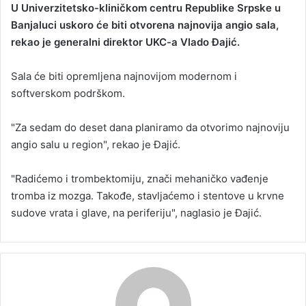
U Univerzitetsko-kliničkom centru Republike Srpske u
n
Banjaluci uskoro će biti otvorena najnovija angio sala,
d
rekao je generalni direktor UKC-a Vlado Đajić.
a
n
Sala će biti opremljena najnovijom modernom i
e
softverskom podrškom.
m
a
i
"Za sedam do deset dana planiramo da otvorimo najnoviju
l
angio salu u region", rekao je Đajić.
"Radićemo i trombektomiju, znači mehaničko vađenje
tromba iz mozga. Takođe, stavljaćemo i stentove u krvne
sudove vrata i glave, na periferiju", naglasio je Đajić.