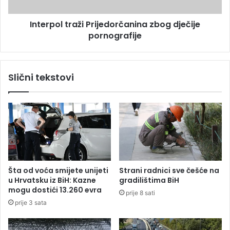
i
l
n
t
j
Interpol traži Prijedorčanina zbog dječije
r
a
pornografije
a
k
ž
o
i
j
P
Slični tekstovi
a
r
ć
i
e
j
u
e
p
d
r
o
a
r
v
č
l
a
Šta od voća smijete unijeti
Strani radnici sve češće na
j
n
u Hrvatsku iz BiH: Kazne
gradilištima BiH
a
i
mogu dostići 13.260 evra
prije 8 sati
t
n
prije 3 sata
i
a
a
z
v
b