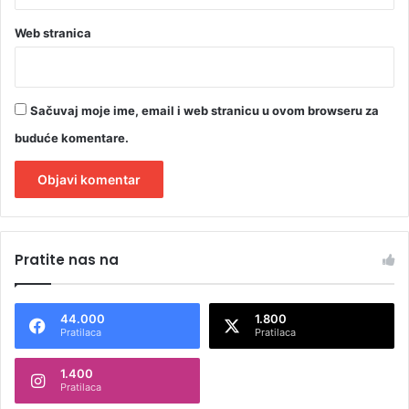
Web stranica
Sačuvaj moje ime, email i web stranicu u ovom browseru za
buduće komentare.
A
l
Pratite nas na
t
e
44.000
1.800
r
Pratilaca
Pratilaca
n
1.400
a
Pratilaca
t