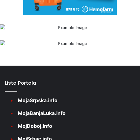
Lista Portala
MojaSrpska.info
MojaBanjaLuka.info
MojDoboj.info
MojSrbac.info