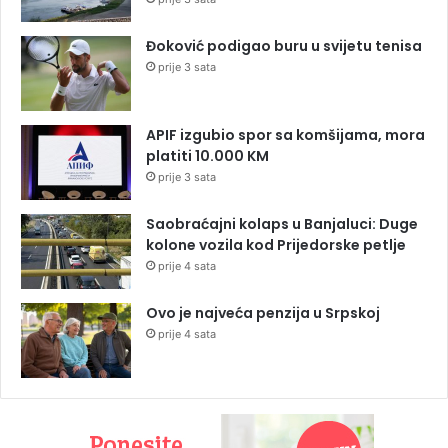
Đoković podigao buru u svijetu tenisa
prije 3 sata
APIF izgubio spor sa komšijama, mora
platiti 10.000 KM
prije 3 sata
Saobraćajni kolaps u Banjaluci: Duge
kolone vozila kod Prijedorske petlje
prije 4 sata
Ovo je najveća penzija u Srpskoj
prije 4 sata