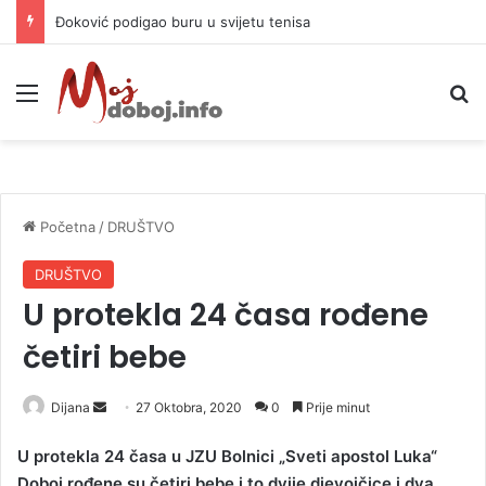
Đoković podigao buru u svijetu tenisa
Meni
P
Početna
/
DRUŠTVO
DRUŠTVO
U protekla 24 časa rođene
četiri bebe
Dijana
S
27 Oktobra, 2020
0
Prije minut
e
U protekla 24 časa u JZU Bolnici „Sveti apostol Luka“
n
Doboj rođene su četiri bebe i to dvije djevojčice i dva
d