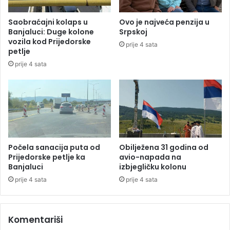
p
p
o
i
Saobraćajni kolaps u
Ovo je najveća penzija u
z
o
Banjaluci: Duge kolone
Srpskoj
i
n
vozila kod Prijedorske
prije 4 sata
t
R
petlje
i
e
prije 4 sata
v
p
a
u
n
b
k
l
a
i
d
k
a
e
n
S
Počela sanacija puta od
Obilježena 31 godina od
o
r
Prijedorske petlje ka
avio-napada na
ć
Banjaluci
izbjegličku kolonu
p
i
s
prije 4 sata
prije 4 sata
t
k
r
e
a
(
Komentariši
j
F