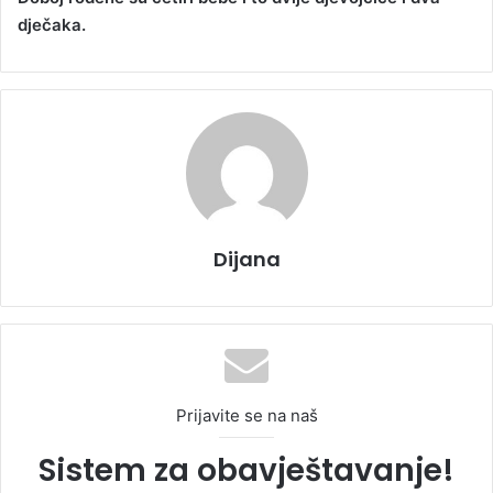
dječaka.
a
n
e
m
a
i
l
Dijana
Prijavite se na naš
Sistem za obavještavanje!