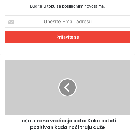
Budite u toku sa posljednjim novostima.
U
n
e
s
i
t
e
E
L
m
o
a
š
i
a
l
s
a
t
d
r
r
a
e
n
s
Loša strana vraćanja sata: Kako ostati
a
u
pozitivan kada noći traju duže
v
r