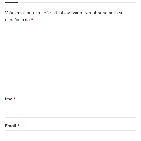
u
O
d
T
Vaša email adresa neće biti objavljivana.
Neophodna polja su
u
O
označena sa
*
ž
,
e
V
K
I
o
D
E
m
O
e
)
n
t
a
r
Ime
*
*
Email
*