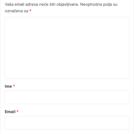
Vaša email adresa neće biti objavljivana.
Neophodna polja su
označena sa
*
K
o
m
e
n
t
a
r
Ime
*
*
Email
*