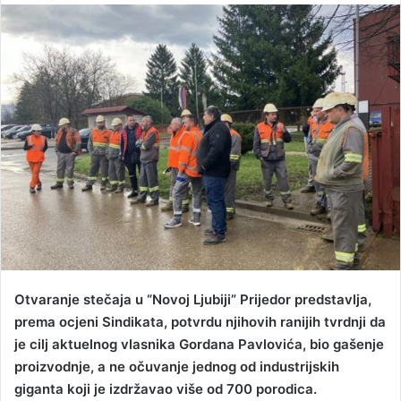
n
d
a
n
e
m
a
i
l
Otvaranje stečaja u “Novoj Ljubiji” Prijedor predstavlja,
prema ocjeni Sindikata, potvrdu njihovih ranijih tvrdnji da
je cilj aktuelnog vlasnika Gordana Pavlovića, bio gašenje
proizvodnje, a ne očuvanje jednog od industrijskih
giganta koji je izdržavao više od 700 porodica.