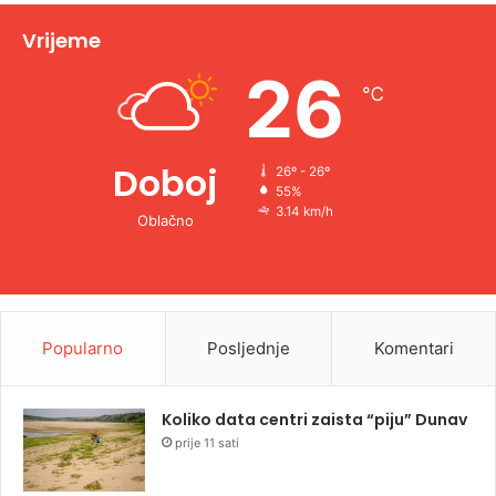
v
Vrijeme
e
26
℃
:
Doboj
26º - 26º
55%
3.14 km/h
Oblačno
Popularno
Posljednje
Komentari
Koliko data centri zaista “piju” Dunav
prije 11 sati