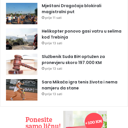
Mještani Dragočaja blokirali
magistralni put
prije 11 sati
Helikopter ponovo gasi vatru u selima
kod Trebinja
prije 13 sati
Službenik Suda BiH optužen za
pronevjeru skoro 197.000 KM
prije 13 sati
Sara Mikača igra tenis života i nema
namjeru da stane
prije 13 sati