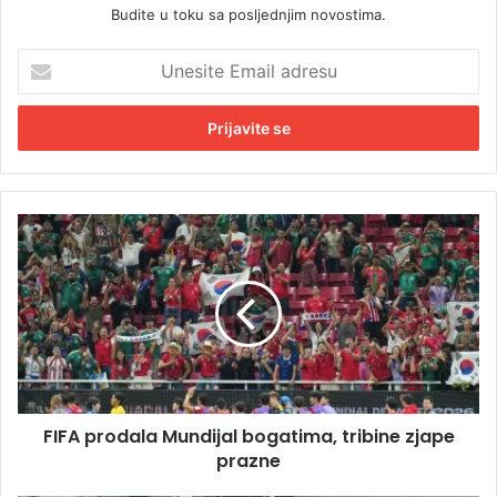
Budite u toku sa posljednjim novostima.
U
n
e
s
i
t
e
E
F
m
I
a
F
i
A
l
p
a
r
d
o
r
d
e
a
s
FIFA prodala Mundijal bogatima, tribine zjape
l
u
prazne
a
M