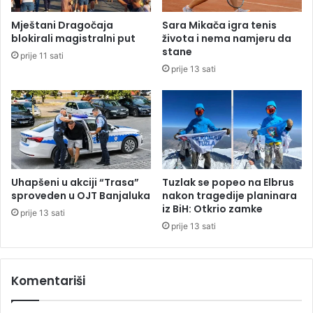
n
i
e
h
Mještani Dragočaja
Sara Mikača igra tenis
z
o
blokirali magistralni put
života i nema namjeru da
j
d
stane
prije 11 sati
a
o
prije 13 sati
p
v
e
a
p
l
r
e
a
7
z
8
n
5
e
m
Uhapšeni u akciji “Trasa”
Tuzlak se popeo na Elbrus
i
sproveden u OJT Banjaluka
nakon tragedije planinara
l
iz BiH: Otkrio zamke
prije 13 sati
i
prije 13 sati
o
n
a
Komentariši
K
M