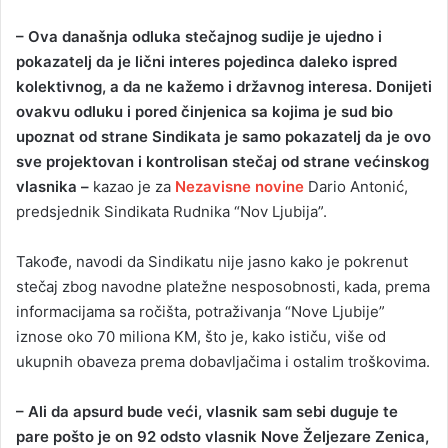
– Ova današnja odluka stečajnog sudije je ujedno i
pokazatelj da je lični interes pojedinca daleko ispred
kolektivnog, a da ne kažemo i državnog interesa. Donijeti
ovakvu odluku i pored činjenica sa kojima je sud bio
upoznat od strane Sindikata je samo pokazatelj da je ovo
sve projektovan i kontrolisan stečaj od strane većinskog
vlasnika –
kazao je za
Nezavisne novine
Dario Antonić,
predsjednik Sindikata Rudnika “Nov Ljubija”.
Takođe, navodi da Sindikatu nije jasno kako je pokrenut
stečaj zbog navodne platežne nesposobnosti, kada, prema
informacijama sa ročišta, potraživanja “Nove Ljubije”
iznose oko 70 miliona KM, što je, kako ističu, više od
ukupnih obaveza prema dobavljačima i ostalim troškovima.
– Ali da apsurd bude veći, vlasnik sam sebi duguje te
pare pošto je on 92 odsto vlasnik Nove Željezare Zenica,