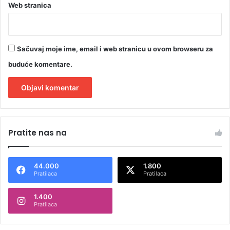
Web stranica
Sačuvaj moje ime, email i web stranicu u ovom browseru za
buduće komentare.
A
l
Pratite nas na
t
e
44.000
1.800
r
Pratilaca
Pratilaca
n
1.400
a
Pratilaca
t
i