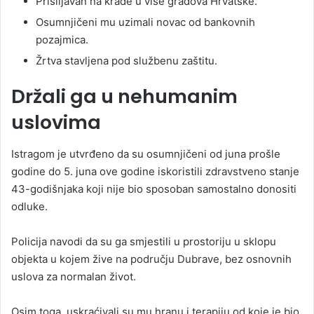
Prisiljavan na krađe u više gradova Hrvatske.
Osumnjičeni mu uzimali novac od bankovnih
pozajmica.
Žrtva stavljena pod službenu zaštitu.
Držali ga u nehumanim
uslovima
Istragom je utvrđeno da su osumnjičeni od juna prošle
godine do 5. juna ove godine iskoristili zdravstveno stanje
43-godišnjaka koji nije bio sposoban samostalno donositi
odluke.
Policija navodi da su ga smjestili u prostoriju u sklopu
objekta u kojem žive na području Dubrave, bez osnovnih
uslova za normalan život.
Osim toga, uskraćivali su mu hranu i terapiju od koje je bio