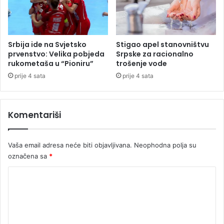
z
i
o
n
Srbija ide na Svjetsko
Stigao apel stanovništvu
e
prvenstvo: Velika pobjeda
Srpske za racionalno
r
rukometaša u “Pioniru”
trošenje vode
e
prije 4 sata
prije 4 sata
"
:
N
Komentariši
j
e
m
Vaša email adresa neće biti objavljivana.
Neophodna polja su
a
označena sa
*
č
k
K
a
p
o
o
m
v
e
e