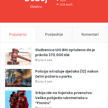
55%
3.14 km/h
Oblačno
Popularno
Posljednje
Komentari
Službenica UIO BiH optužena da je
prikrila 370.000 KM
prije 4 sata
Policija istražuje dječaka (12) nakon
četiri požara u parku
prije 4 sata
Srbija ide na Svjetsko prvenstvo:
Velika pobjeda rukometaša u
“Pioniru”