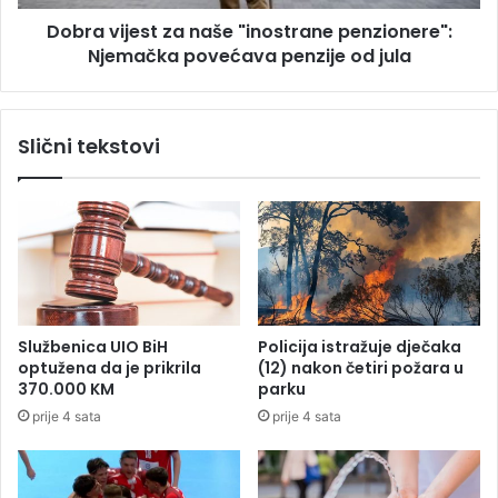
m
e
i
Dobra vijest za naše "inostrane penzionere":
s
l
Njemačka povećava penzije od jula
t
i
z
o
a
n
n
Slični tekstovi
a
a
K
š
M
e
z
"
a
i
H
n
E
o
V
s
i
t
Službenica UIO BiH
Policija istražuje dječaka
š
r
optužena da je prikrila
(12) nakon četiri požara u
e
a
370.000 KM
parku
g
n
prije 4 sata
prije 4 sata
r
e
a
p
d
e
n