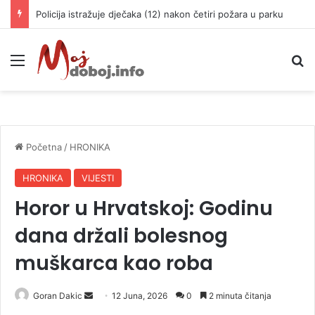
Policija istražuje dječaka (12) nakon četiri požara u parku
Meni
P
Početna
/
HRONIKA
HRONIKA
VIJESTI
Horor u Hrvatskoj: Godinu
dana držali bolesnog
muškarca kao roba
Goran Dakic
S
12 Juna, 2026
0
2 minuta čitanja
e