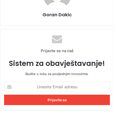
Goran Dakic
Prijavite se na naš
Sistem za obavještavanje!
Budite u toku sa posljednjim novostima.
U
n
e
s
i
t