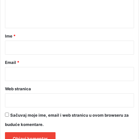
ć
n
a
t
v
a
a
p
r
Ime
*
e
n
*
z
i
Email
*
j
e
o
d
j
Web stranica
u
l
a
Sačuvaj moje ime, email i web stranicu u ovom browseru za
buduće komentare.