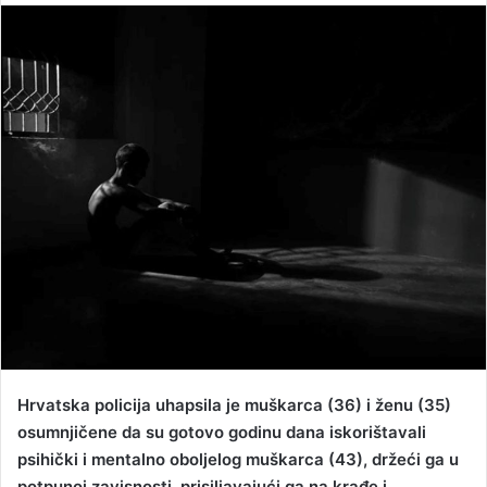
n
d
a
n
e
m
a
i
l
Hrvatska policija uhapsila je muškarca (36) i ženu (35)
osumnjičene da su gotovo godinu dana iskorištavali
psihički i mentalno oboljelog muškarca (43), držeći ga u
potpunoj zavisnosti, prisiljavajući ga na krađe i