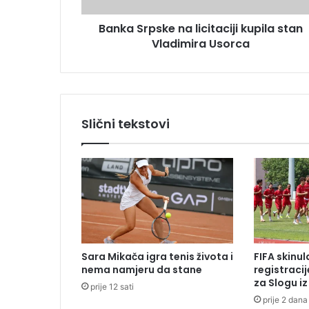
s
s
u
Banka Srpske na licitaciji kupila stan
k
Vladimira Usorca
e
n
a
l
i
c
Slični tekstovi
i
t
a
c
i
j
i
k
u
Sara Mikača igra tenis života i
FIFA skinu
p
nema namjeru da stane
registraci
i
za Slogu i
prije 12 sati
l
prije 2 dana
a