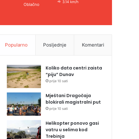
3.14 km/h
Oblačno
Popularno
Posljednje
Komentari
Koliko data centri zaista
“piju” Dunav
prije 10 sati
Mještani Dragočaja
blokirali magistralni put
prije 10 sati
Helikopter ponovo gasi
vatru u selima kod
Trebinja