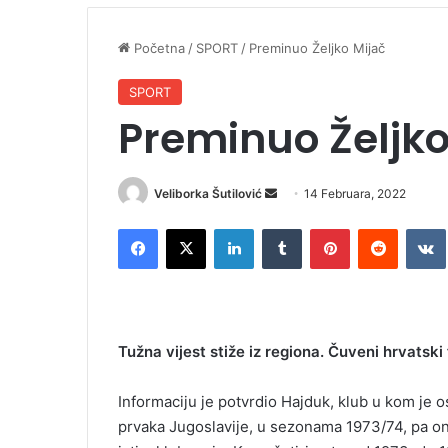
Početna
/
SPORT
/
Preminuo Željko Mijač
SPORT
Preminuo Željko
Veliborka Šutilović
S
14 Februara, 2022
e
Facebook
X
LinkedIn
Tumblr
Pinterest
Reddit
VK
n
d
a
n
e
Tužna vijest stiže iz regiona. Čuveni hrvatski
m
a
Informaciju je potvrdio Hajduk, klub u kom je os
i
prvaka Jugoslavije, u sezonama 1973/74, pa on
l