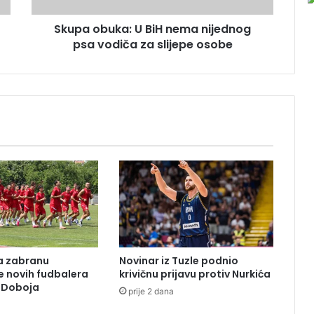
k
Skupa obuka: U BiH nema nijednog
a
psa vodiča za slijepe osobe
:
U
B
i
H
n
e
m
a
n
i
j
e
d
n
la zabranu
Novinar iz Tuzle podnio
o
je novih fudbalera
krivičnu prijavu protiv Nurkića
g
z Doboja
prije 2 dana
p
s