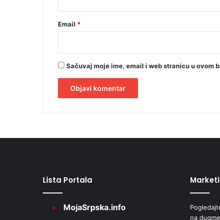
Email
*
Sačuvaj moje ime, email i web stranicu u ovom 
A
l
t
e
r
Lista Portala
Market
n
a
MojaSrpska.info
Pogledajt
t
na dugme