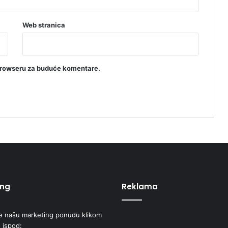
Web stranica
browseru za buduće komentare.
ing
Reklama
e našu marketing ponudu klikom
 ispod: