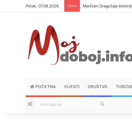
Petak, 07.08.2026.
Uživo
Mještani Dragočaja blokiral
POČETNA
VIJESTI
DRUŠTVO
TURIZA
Nasumični tekstovi
Pretraga
za