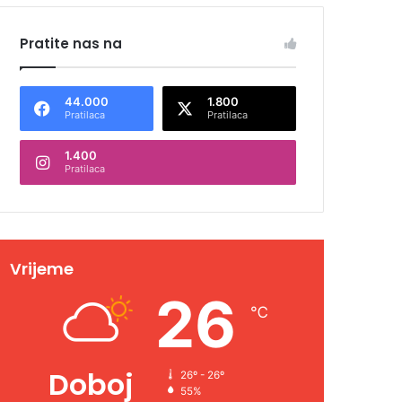
Pratite nas na
44.000
1.800
Pratilaca
Pratilaca
1.400
Pratilaca
Vrijeme
26
℃
Doboj
26º - 26º
55%