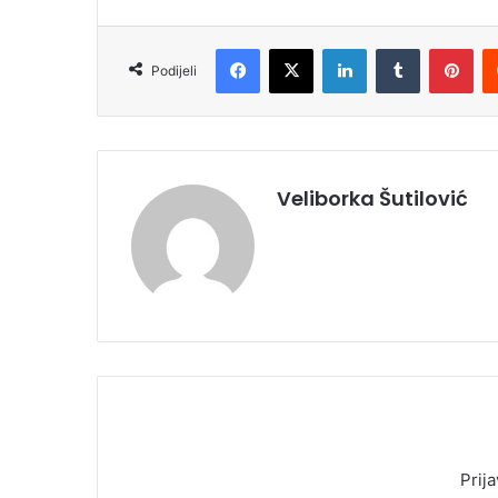
Facebook
X
LinkedIn
Tumblr
Pinterest
Podijeli
Veliborka Šutilović
Prija