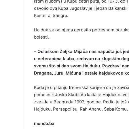
istim klubom i u Kupu četiri puta, od 1973. do 
osvojio dva Kupa Jugoslavije i jedan Balkanski k
Kastel di Sangra.
Hajduk se od njega oprostio potresnom porukom,
bolesti.
–
Odlaskom Željka Mijača nas napušta još jedan
u veteranima kluba, redovan na klupskim dog
svemu što si dao svom Hajduku. Pozdravi nam u
Dragana, Juru, Mićuna i ostale hajdukovce koj
Kada je u pitanju trenerska karijera on je zavr
pomoćnik Joška Skoblara kada je Hajduk osvoj
zvezde u Beogradu 1992. godine. Radio je još u
Hajduku, Persepolisu, Rah Ahanu, Saba Komu, N
mondo.ba