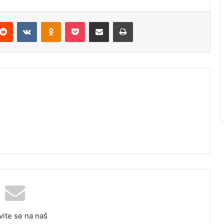
Reddit
VKontakte
Odnoklassniki
Pocket
Podijeli putem Emaila
Odštampaj
vite se na naš