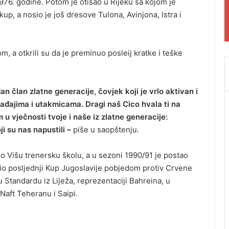
1976. godine. Potom je otišao u Rijeku sa kojom je
up, a nosio je još dresove Tulona, Avinjona, Istra i
 a otkrili su da je preminuo posleij kratke i teške
 član zlatne generacije, čovjek koji je vrlo aktivan i
ađajima i utakmicama. Dragi naš Cico hvala ti na
 vječnosti tvoje i naše iz zlatne generacije:
i su nas napustili –
piše u saopštenju.
šio Višu trenersku školu, a u sezoni 1990/91 je postao
io posljednji Kup Jugoslavije pobjedom protiv Crvene
 Standardu iz Liježa, reprezentaciji Bahreina, u
aft Teheranu i Saipi.