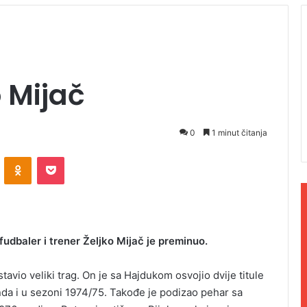
 Mijač
0
1 minut čitanja
ontakte
Odnoklassniki
Pocket
 fudbaler i trener Željko Mijač je preminuo.
tavio veliki trag. On je sa Hajdukom osvojio dvije titule
da i u sezoni 1974/75. Takođe je podizao pehar sa