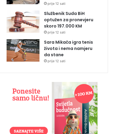
prije 12 sati
Službenik Suda BiH
optužen za pronevjeru
skoro 197.000 KM
prije 12 sati
Sara Mikača igra tenis
života i nema namjeru
da stane
prije 12 sati