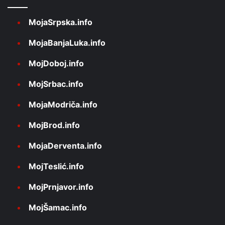
MojaSrpska.info
MojaBanjaLuka.info
MojDoboj.info
MojSrbac.info
MojaModriča.info
MojBrod.info
MojaDerventa.info
MojTeslić.info
MojPrnjavor.info
MojŠamac.info