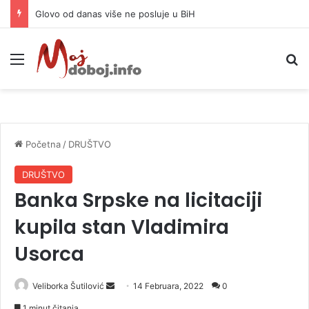
Djevojka (18) izbodena u centru Beograda, osumnjičene imaju 15 i 13 godina
Meni
P
Početna
/
DRUŠTVO
DRUŠTVO
Banka Srpske na licitaciji
kupila stan Vladimira
Usorca
Veliborka Šutilović
S
14 Februara, 2022
0
e
1 minut čitanja