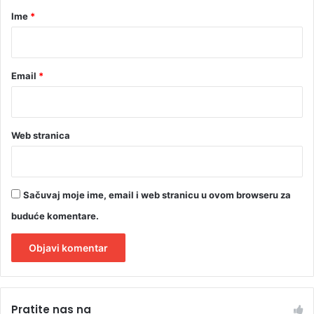
r
Ime
*
*
Email
*
Web stranica
Sačuvaj moje ime, email i web stranicu u ovom browseru za
buduće komentare.
A
l
Pratite nas na