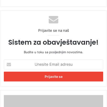
Prijavite se na naš
Sistem za obavještavanje!
Budite u toku sa posljednjim novostima.
U
n
e
s
i
t
e
E
R
m
a