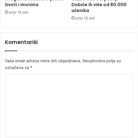
e
životi i imovina
Dobiće ih više od 80.000
s
učenika
prije 18 sati
t
prije 18 sati
i
d
o
Komentariši
k
r
a
Vaša email adresa neće biti objavljivana.
Neophodna polja su
h
označena sa
*
a
t
K
r
ž
o
i
m
š
e
t
a
n
t
a