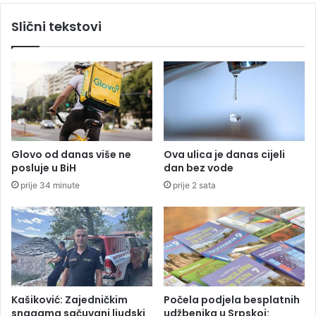
u
k
Slični tekstovi
g
o
r
M
o
i
z
j
i
a
t
č
i
e
k
Glovo od danas više ne
Ova ulica je danas cijeli
o
posluje u BiH
dan bez vode
n
prije 34 minute
prije 2 sata
o
m
i
j
u
i
d
o
Kašiković: Zajedničkim
Počela podjela besplatnih
v
snagama sačuvani ljudski
udžbenika u Srpskoj: