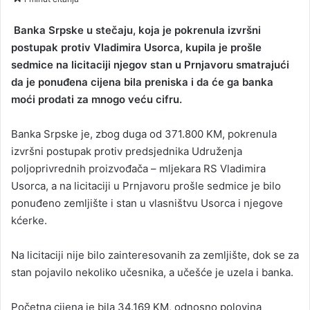
n
d
Banka Srpske u stečaju, koja je pokrenula izvršni
a
postupak protiv Vladimira Usorca, kupila je prošle
n
sedmice na licitaciji njegov stan u Prnjavoru smatrajući
e
da je ponuđena cijena bila preniska i da će ga banka
m
moći prodati za mnogo veću cifru.
a
i
Banka Srpske je, zbog duga od 371.800 KM, pokrenula
l
izvršni postupak protiv predsjednika Udruženja
poljoprivrednih proizvođača – mljekara RS Vladimira
Usorca, a na licitaciji u Prnjavoru prošle sedmice je bilo
ponuđeno zemljište i stan u vlasništvu Usorca i njegove
kćerke.
Na licitaciji nije bilo zainteresovanih za zemljište, dok se za
stan pojavilo nekoliko učesnika, a učešće je uzela i banka.
Početna cijena je bila 34.169 KM, odnosno polovina