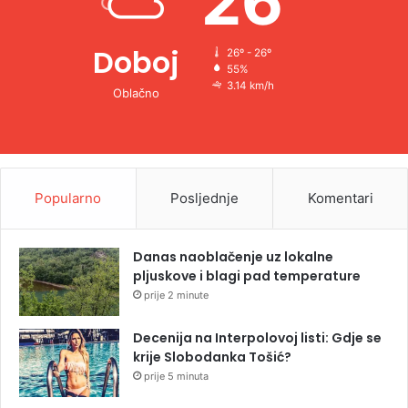
26
Doboj
26º - 26º
55%
3.14 km/h
Oblačno
Popularno
Posljednje
Komentari
Danas naoblačenje uz lokalne
pljuskove i blagi pad temperature
prije 2 minute
Decenija na Interpolovoj listi: Gdje se
krije Slobodanka Tošić?
prije 5 minuta