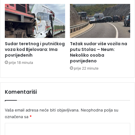
r
i
a
t
g
e
o
l
m
j
z
s
b
k
Sudar teretnog i putničkog
Težak sudar više vozila na
o
e
voza kod Bjelovara: Ima
putu Stolac – Neum:
g
š
povrijeđenih
Nekoliko osoba
„
povrijeđeno
k
prije 18 minuta
S
o
prije 22 minute
r
l
p
e
s
u
Komentariši
k
B
a
a
o
n
Vaša email adresa neće biti objavljivana.
Neophodna polja su
p
j
označena sa
*
e
a
n
l
K
“
u