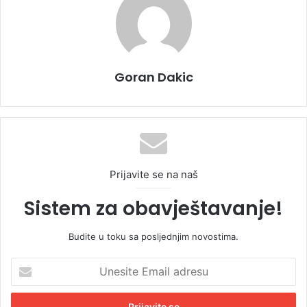
Goran Dakic
Prijavite se na naš
Sistem za obavještavanje!
Budite u toku sa posljednjim novostima.
U
n
e