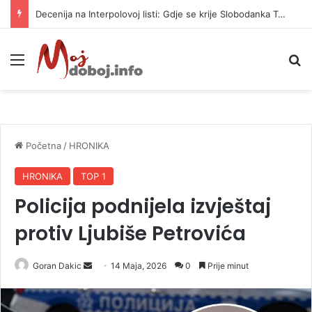
Decenija na Interpolovoj listi: Gdje se krije Slobodanka Tošić?
Meni
P
Početna
/
HRONIKA
HRONIKA
TOP 1
Policija podnijela izvještaj
protiv Ljubiše Petrovića
Goran Dakic
S
14 Maja, 2026
0
Prije minut
e
n