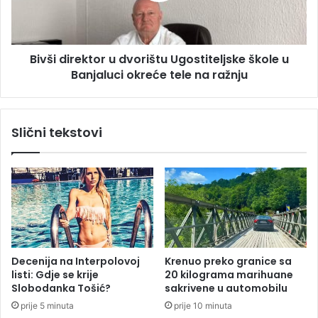
S
i
t
r
a
e
n
Bivši direktor u dvorištu Ugostiteljske škole u
k
i
Banjaluci okreće tele na ražnju
t
v
o
u
r
k
u
Slični tekstovi
o
d
v
v
i
o
ć
r
j
i
o
š
š
t
p
u
o
U
Decenija na Interpolovoj
Krenuo preko granice sa
d
g
listi: Gdje se krije
20 kilograma marihuane
i
o
Slobodanka Tošić?
sakrivene u automobilu
s
s
prije 5 minuta
prije 10 minuta
t
t