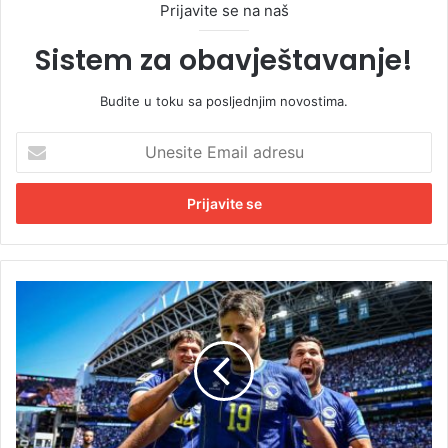
Prijavite se na naš
Sistem za obavještavanje!
Budite u toku sa posljednjim novostima.
U
n
e
s
i
t
e
E
F
m
I
a
F
i
A
l
o
a
d
d
a
r
b