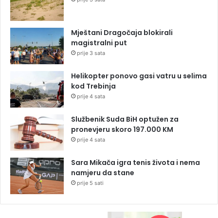
Mještani Dragočaja blokirali
magistralni put
prije 3 sata
Helikopter ponovo gasi vatru u selima
kod Trebinja
prije 4 sata
Službenik Suda BiH optužen za
pronevjeru skoro 197.000 KM
prije 4 sata
Sara Mikača igra tenis života i nema
namjeru da stane
prije 5 sati