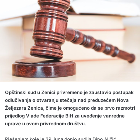
d
a
n
e
m
a
i
l
Opštinski sud u Zenici privremeno je zaustavio postupak
odlučivanja o otvaranju stečaja nad preduzećem Nova
Željezara Zenica, čime je omogućeno da se prvo razmotri
prijedlog Vlade Federacije BiH za uvođenje vanredne
uprave u ovom privrednom društvu.
Rješenjem koje je 29. juna donio sudija Dino Aličić