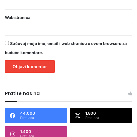
Web stranica
Sačuvaj moje ime, email i web stranicu u ovom browseru za
buduće komentare.
A
l
Pratite nas na
t
e
44.000
1.800
r
Pratilaca
Pratilaca
n
1.400
a
Pratilaca