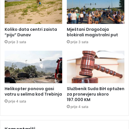
p
o
n
o
e
s
f
m
a
i
Koliko data centri zaista
Mještani Dragočaja
z
n
“piju” Dunav
blokirali magistralni put
e
e
prije 3 sata
prije 3 sata
M
f
u
i
n
n
d
a
i
l
j
a
a
l
Helikopter ponovo gasi
Službenik Suda BiH optužen
a
vatru u selima kod Trebinja
za pronevjeru skoro
197.000 KM
prije 4 sata
prije 4 sata