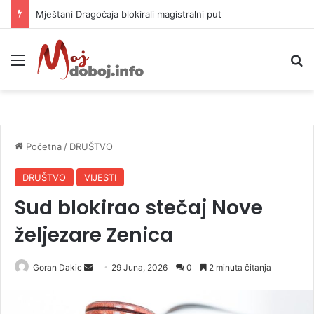
Helikopter ponovo gasi vatru u selima kod Trebinja
Meni
P
Početna
/
DRUŠTVO
DRUŠTVO
VIJESTI
Sud blokirao stečaj Nove
željezare Zenica
Goran Dakic
S
29 Juna, 2026
0
2 minuta čitanja
e
n