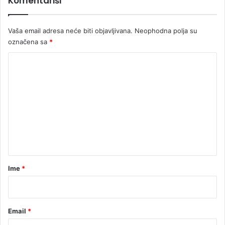
Komentariši
Vaša email adresa neće biti objavljivana.
Neophodna polja su
označena sa
*
K
o
m
e
n
t
a
r
Ime
*
*
Email
*