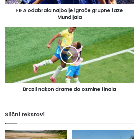
e
r
s
FIFA odabrala najbolje igrače grupne faze
a
u
Mundijala
l
a
n
B
a
r
j
a
b
z
o
i
l
l
j
n
e
a
i
k
g
Brazil nakon drame do osmine finala
o
r
n
a
d
č
r
Slični tekstovi
e
a
g
m
r
e
u
d