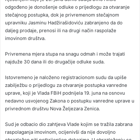
odgođeno je donošenje odluke o prijedlogu za otvaranje
stečajnog postupka, dok je privremenom stečajnom
upravniku Jasminu Hadžirašidoviću zabranjeno da do
daljeg prodaje, prenosi ili na drugi način raspolaže
imovinom društva.
Privremena mjera stupa na snagu odmah i može trajati
najduže 30 dana ili do drugačije odluke suda.
Istovremeno je naloženo registracionom sudu da upiše
zabilježbu o prijedlogu za otvaranje postupka vanredne
uprave, koji je Vlada FBiH podnijela 19. juna na osnovu
nedavno usvojenog Zakona o postupku vanredne uprave u
privrednom društvu Nova Željezara Zenica.
Sud je odbacio dio zahtjeva Vlade kojim se tražila zabrana
raspolaganja imovinom, ocijenivši da nije dovoljno
obrazložen niti potkrijepljen dokazima. U obrazloženju se