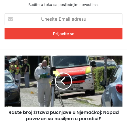
Budite u toku sa posljednjim novostima.
U
n
e
s
i
t
e
E
R
m
a
a
s
i
t
l
e
a
b
d
r
r
o
e
j
s
Raste broj žrtava pucnjave u Njemačkoj: Napad
ž
u
povezan sa nasiljem u porodici?
r
t