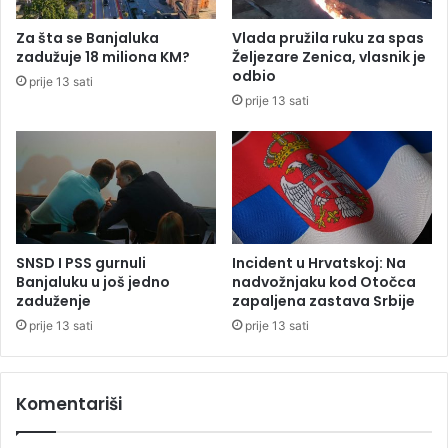
:
i
N
o
Za šta se Banjaluka
Vlada pružila ruku za spas
a
s
zadužuje 18 miliona KM?
Željezare Zenica, vlasnik je
p
t
odbio
prije 13 sati
a
a
prije 13 sati
d
v
p
k
o
u
v
n
e
a
z
m
a
j
n
e
SNSD I PSS gurnuli
Incident u Hrvatskoj: Na
s
s
Banjaluku u još jedno
nadvožnjaku kod Otočca
a
t
zaduženje
zapaljena zastava Srbije
n
o
prije 13 sati
prije 13 sati
a
p
s
r
i
e
Komentariši
l
d
j
s
e
j