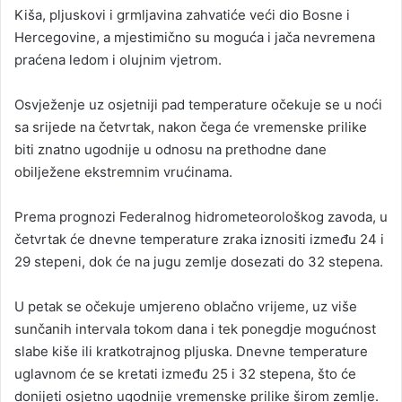
Kiša, pljuskovi i grmljavina zahvatiće veći dio Bosne i
Hercegovine, a mjestimično su moguća i jača nevremena
praćena ledom i olujnim vjetrom.
Osvježenje uz osjetniji pad temperature očekuje se u noći
sa srijede na četvrtak, nakon čega će vremenske prilike
biti znatno ugodnije u odnosu na prethodne dane
obilježene ekstremnim vrućinama.
Prema prognozi Federalnog hidrometeorološkog zavoda, u
četvrtak će dnevne temperature zraka iznositi između 24 i
29 stepeni, dok će na jugu zemlje dosezati do 32 stepena.
U petak se očekuje umjereno oblačno vrijeme, uz više
sunčanih intervala tokom dana i tek ponegdje mogućnost
slabe kiše ili kratkotrajnog pljuska. Dnevne temperature
uglavnom će se kretati između 25 i 32 stepena, što će
donijeti osjetno ugodnije vremenske prilike širom zemlje.