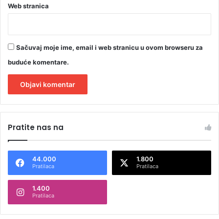
Web stranica
Sačuvaj moje ime, email i web stranicu u ovom browseru za
buduće komentare.
A
l
Pratite nas na
t
e
44.000
1.800
r
Pratilaca
Pratilaca
n
1.400
a
Pratilaca
t