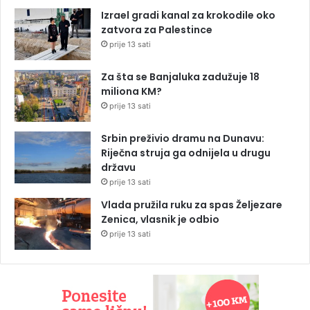
Izrael gradi kanal za krokodile oko
zatvora za Palestince
prije 13 sati
Za šta se Banjaluka zadužuje 18
miliona KM?
prije 13 sati
Srbin preživio dramu na Dunavu:
Riječna struja ga odnijela u drugu
državu
prije 13 sati
Vlada pružila ruku za spas Željezare
Zenica, vlasnik je odbio
prije 13 sati