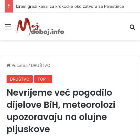
Izrael gradi kanal za krokodile oko zatvora za Palestince
Meni
P
Početna
/
DRUŠTVO
DRUŠTVO
TOP 1
Nevrijeme već pogodilo
dijelove BiH, meteorolozi
upozoravaju na olujne
pljuskove