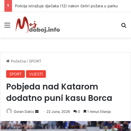
Policija istražuje dječaka (12) nakon četiri požara u parku
Meni
P
Početna
/
SPORT
SPORT
VIJESTI
Pobjeda nad Katarom
dodatno puni kasu Borca
Goran Dakic
S
22 Juna, 2026
0
1 minut čitanja
e
n