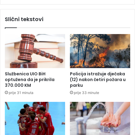
j
o
e
v
m
Slični tekstovi
c
e
a
v
,
e
i
ć
m
p
a
o
l
g
a
o
u
d
Službenica UIO BiH
Policija istražuje dječaka
d
i
optužena da je prikrila
(12) nakon četiri požara u
e
l
370.000 KM
parku
s
o
prije 31 minuta
prije 33 minute
:
d
N
i
e
o
m
S
o
r
g
p
u
s