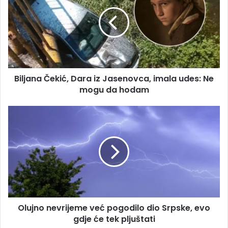
a
l
i
j
l
a
a
n
d
a
r
Č
e
e
s
Biljana Čekić, Dara iz Jasenovca, imala udes: Ne
k
u
mogu da hodam
i
ć
,
O
D
l
a
u
r
j
a
n
i
o
z
n
J
e
a
v
s
Olujno nevrijeme već pogodilo dio Srpske, evo
r
e
gdje će tek pljuštati
i
n