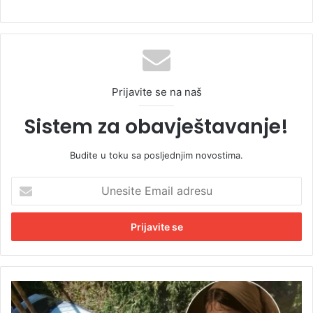
Prijavite se na naš
Sistem za obavještavanje!
Budite u toku sa posljednjim novostima.
U
n
e
s
i
t
e
E
B
m
i