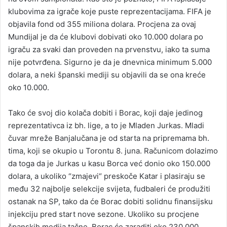
klubovima za igrače koje puste reprezentacijama. FIFA je
objavila fond od 355 miliona dolara. Procjena za ovaj
Mundijal je da će klubovi dobivati oko 10.000 dolara po
igraču za svaki dan proveden na prvenstvu, iako ta suma
nije potvrđena. Sigurno je da je dnevnica minimum 5.000
dolara, a neki španski mediji su objavili da se ona kreće
oko 10.000.
Tako će svoj dio kolača dobiti i Borac, koji daje jedinog
reprezentativca iz bh. lige, a to je Mladen Jurkas. Mladi
čuvar mreže Banjalučana je od starta na pripremama bh.
tima, koji se okupio u Torontu 8. juna. Računicom dolazimo
da toga da je Jurkas u kasu Borca već donio oko 150.000
dolara, a ukoliko “zmajevi“ preskoče Katar i plasiraju se
među 32 najbolje selekcije svijeta, fudbaleri će produžiti
ostanak na SP, tako da će Borac dobiti solidnu finansijsku
injekciju pred start nove sezone. Ukoliko su procjene
španskih medija tačne, Borac će zaraditi oko 230.000