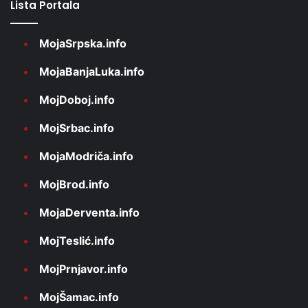
Lista Portala
MojaSrpska.info
MojaBanjaLuka.info
MojDoboj.info
MojSrbac.info
MojaModriča.info
MojBrod.info
MojaDerventa.info
MojTeslić.info
MojPrnjavor.info
MojŠamac.info