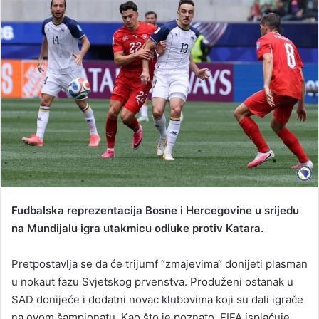
d
a
n
e
m
a
i
l
Fudbalska reprezentacija Bosne i Hercegovine u srijedu
na Mundijalu igra utakmicu odluke protiv Katara.
Pretpostavlja se da će trijumf “zmajevima“ donijeti plasman
u nokaut fazu Svjetskog prvenstva. Produženi ostanak u
SAD donijeće i dodatni novac klubovima koji su dali igrače
na ovom šampionatu. Kao što je poznato, FIFA isplaćuje