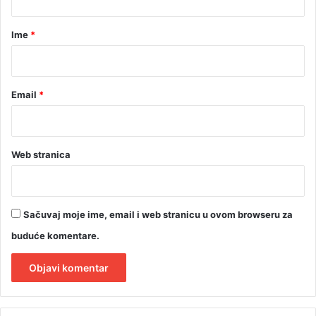
a
a
t
r
Ime
*
i
*
Email
*
Web stranica
Sačuvaj moje ime, email i web stranicu u ovom browseru za
buduće komentare.
A
l