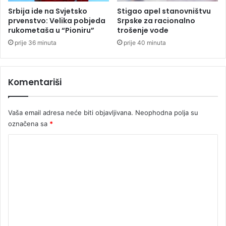
d
k
Srbija ide na Svjetsko
Stigao apel stanovništvu
a
e
prvenstvo: Velika pobjeda
Srpske za racionalno
h
,
rukometaša u “Pioniru”
trošenje vode
o
e
prije 36 minuta
prije 40 minuta
d
v
a
o
m
g
Komentariši
d
j
e
Vaša email adresa neće biti objavljivana.
Neophodna polja su
ć
označena sa
*
e
t
K
e
k
o
p
m
l
e
j
u
n
š
t
t