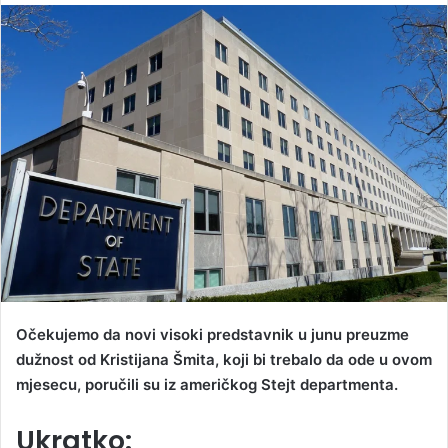
n
d
a
n
e
m
a
i
l
Očekujemo da novi visoki predstavnik u junu preuzme
dužnost od Kristijana Šmita, koji bi trebalo da ode u ovom
mjesecu, poručili su iz američkog Stejt departmenta.
Ukratko: