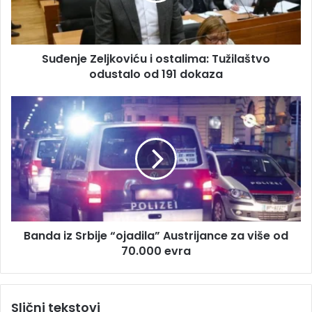
d
e
r
Z
e
e
s
Suđenje Zeljkoviću i ostalima: Tužilaštvo
l
u
odustalo od 191 dokaza
j
k
o
B
v
a
i
n
ć
d
u
a
i
i
o
z
s
S
t
r
a
Banda iz Srbije “ojadila” Austrijance za više od
b
l
70.000 evra
i
i
j
m
e
a
“
Slični tekstovi
:
o