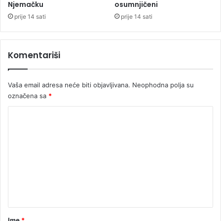
9
Njemačku
osumnjičeni
i
1
š
prije 14 sati
prije 14 sati
d
e
o
o
k
d
Komentariši
a
7
z
0
a
.
Vaša email adresa neće biti objavljivana.
Neophodna polja su
0
označena sa
*
0
0
K
e
o
v
r
m
a
e
n
t
a
r
Ime
*