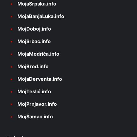
MojaSrpska.info
MojaBanjaLuka.info
MojDoboj.info
MojSrbac.info
MojaModriča.info
MojBrod.info
MojaDerventa.info
MojTeslić.info
MojPrnjavor.info
MojŠamac.info