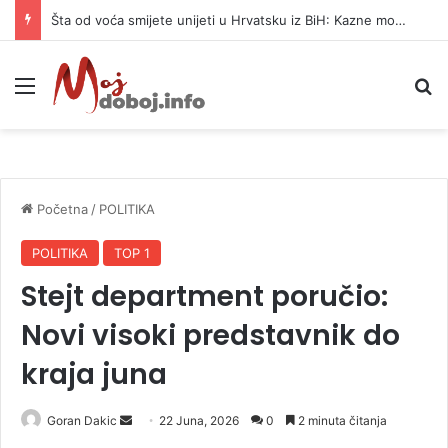
Šta od voća smijete unijeti u Hrvatsku iz BiH: Kazne mogu dostići 13.260 evra
Meni
P
Početna
/
POLITIKA
POLITIKA
TOP 1
Stejt department poručio:
Novi visoki predstavnik do
kraja juna
Goran Dakic
S
22 Juna, 2026
0
2 minuta čitanja
e