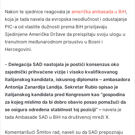
Nakon te sjednice reagovala je
američka ambasada u BiH
,
koja je tada navela da evropska neodlučnost i odustajanje
PIC-a od vlastite dužnosti prema BiH prisiljavaju
Sjedinjene Američke Države da preispitaju svoju ulogu u
trenutnom međunarodnom prisustvu u Bosni i
Hercegovini.
–
Delegacija SAD nastojala je postići konsenzus oko
zajednički prihvaćene vizije i visoko kvalifikovanog
italijanskog kandidata, iskusnog diplomate – ambasadora
Antonija Zanardija Landija. Sekretar Rubio opisao je
italijanskog kandidata pred Kongresom kao “gospodina
za kojeg mislimo da bi dobro obavio posao pomažući da
se osigura određena stabilnost toj poziciji” –
navela je
tada Ambasade SAD u BiH na društvenoj mreži X.
Komentarišući Šmitov rad, naveli su da SAD prepoznaju