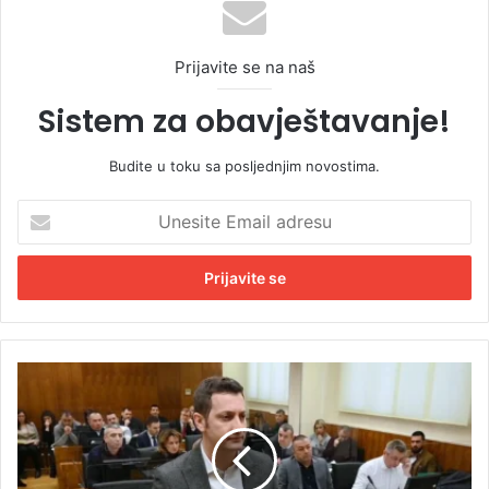
Prijavite se na naš
Sistem za obavještavanje!
Budite u toku sa posljednjim novostima.
U
n
e
s
i
t
e
E
S
m
u
a
đ
i
e
l
n
a
j