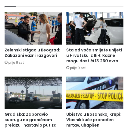
T
j
u
a
ž
d
i
i
l
l
a
a
š
”
t
A
Zelenski stigao u Beograd:
Šta od voća smijete unijeti
v
u
Zakazani važni razgovori
u Hrvatsku iz BiH: Kazne
o
s
mogu dostići 13.260 evra
prije 9 sati
o
t
prije 9 sati
d
r
u
i
s
j
t
a
a
n
l
c
o
e
o
z
Gradiška: Zaboravio
Ubistvo u Bosanskoj Krupi:
d
a
suprugu na graničnom
Vlasnik kuće pronađen
1
v
prelazu i nastavio put za
mrtav, uhapšen