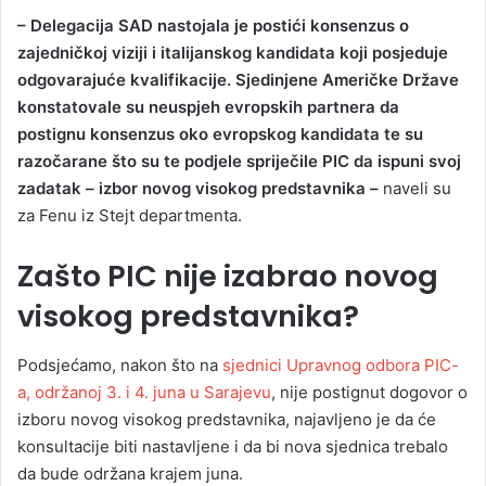
– Delegacija SAD nastojala je postići konsenzus o
zajedničkoj viziji i italijanskog kandidata koji posjeduje
odgovarajuće kvalifikacije. Sjedinjene Američke Države
konstatovale su neuspjeh evropskih partnera da
postignu konsenzus oko evropskog kandidata te su
razočarane što su te podjele spriječile PIC da ispuni svoj
zadatak – izbor novog visokog predstavnika –
naveli su
za Fenu iz Stejt departmenta.
Zašto PIC nije izabrao novog
visokog predstavnika?
Podsjećamo, nakon što na
sjednici Upravnog odbora PIC-
a, održanoj 3. i 4. juna u Sarajevu
, nije postignut dogovor o
izboru novog visokog predstavnika, najavljeno je da će
konsultacije biti nastavljene i da bi nova sjednica trebalo
da bude održana krajem juna.