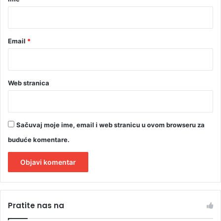
*
Email
*
Web stranica
Sačuvaj moje ime, email i web stranicu u ovom browseru za
buduće komentare.
A
l
Pratite nas na
t