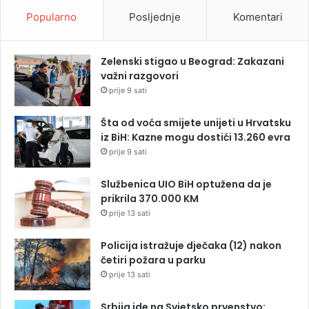
Popularno
Posljednje
Komentari
Zelenski stigao u Beograd: Zakazani
važni razgovori
prije 9 sati
Šta od voća smijete unijeti u Hrvatsku
iz BiH: Kazne mogu dostići 13.260 evra
prije 9 sati
Službenica UIO BiH optužena da je
prikrila 370.000 KM
prije 13 sati
Policija istražuje dječaka (12) nakon
četiri požara u parku
prije 13 sati
Srbija ide na Svjetsko prvenstvo: