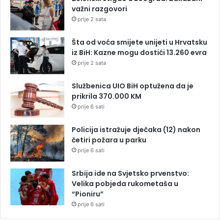
važni razgovori
prije 2 sata
Šta od voća smijete unijeti u Hrvatsku
iz BiH: Kazne mogu dostići 13.260 evra
prije 2 sata
Službenica UIO BiH optužena da je
prikrila 370.000 KM
prije 6 sati
Policija istražuje dječaka (12) nakon
četiri požara u parku
prije 6 sati
Srbija ide na Svjetsko prvenstvo:
Velika pobjeda rukometaša u
“Pioniru”
prije 6 sati