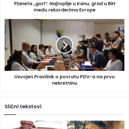
s
Planeta „gori“: Najtoplije u Iranu, grad u BiH
o
u
među rekorderima Evrope
r
i
“
U
:
s
N
v
a
o
j
j
t
e
o
n
p
P
l
r
i
Usvojen Pravilnik o povratu PDV-a na prvu
a
j
nekretninu
v
e
i
u
l
I
n
Slični tekstovi
r
i
a
k
n
o
u
p