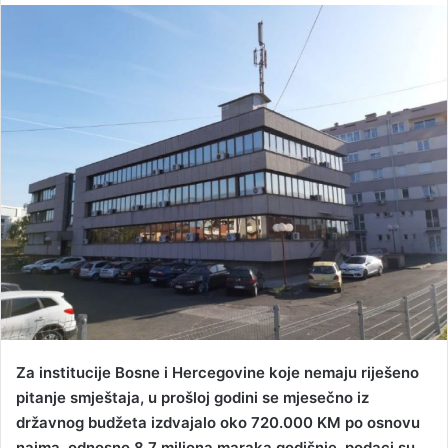
n
d
a
n
e
m
a
i
l
Za institucije Bosne i Hercegovine koje nemaju riješeno
pitanje smještaja, u prošloj godini se mjesečno iz
državnog budžeta izdvajalo oko 720.000 KM po osnovu
najma, odnosno 8,7 miliona maraka godišnje, podaci su