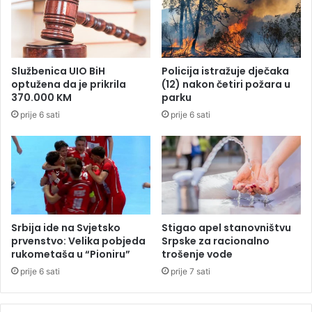
,
o
g
v
r
r
a
a
d
t
Službenica UIO BiH
Policija istražuje dječaka
u
u
optužena da je prikrila
(12) nakon četiri požara u
B
P
370.000 KM
parku
i
D
prije 6 sati
prije 6 sati
H
V
m
-
e
a
đ
n
u
a
r
p
e
r
k
v
Srbija ide na Svjetsko
Stigao apel stanovništvu
o
u
prvenstvo: Velika pobjeda
Srpske za racionalno
r
n
rukometaša u “Pioniru”
trošenje vode
d
e
prije 6 sati
prije 7 sati
e
k
r
r
i
e