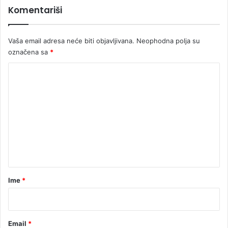
Komentariši
m
t
a
n
E
i
Vaša email adresa neće biti objavljivana.
Neophodna polja su
v
n
r
označena sa
*
u
o
K
p
e
o
m
e
n
t
a
r
Ime
*
*
Email
*