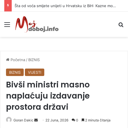
Šta od voća smijete unijeti u Hrvatsku iz BiH: Kazne mogu dostići 13.260 evra
Meni
P
Početna
/
BIZNIS
BIZNIS
VIJESTI
Bivši ministri masno
naplaćuju izdavanje
prostora državi
Goran Dakic
S
22 Juna, 2026
0
2 minuta čitanja
e