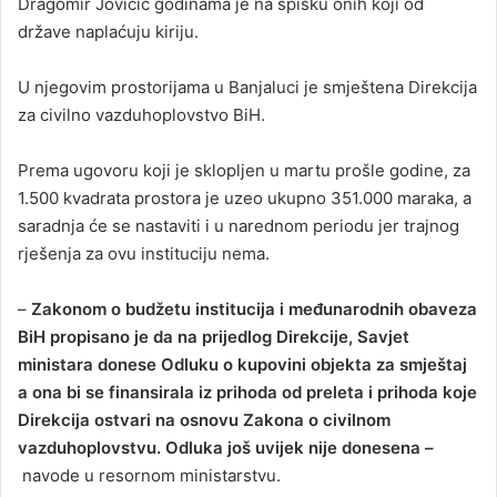
Dragomir Jovičić godinama je na spisku onih koji od
države naplaćuju kiriju.
U njegovim prostorijama u Banjaluci je smještena Direkcija
za civilno vazduhoplovstvo BiH.
Prema ugovoru koji je sklopljen u martu prošle godine, za
1.500 kvadrata prostora je uzeo ukupno 351.000 maraka, a
saradnja će se nastaviti i u narednom periodu jer trajnog
rješenja za ovu instituciju nema.
–
Zakonom o budžetu institucija i međunarodnih obaveza
BiH propisano je da na prijedlog Direkcije, Savjet
ministara donese Odluku o kupovini objekta za smještaj
a ona bi se finansirala iz prihoda od preleta i prihoda koje
Direkcija ostvari na osnovu Zakona o civilnom
vazduhoplovstvu. Odluka još uvijek nije donesena –
navode u resornom ministarstvu.