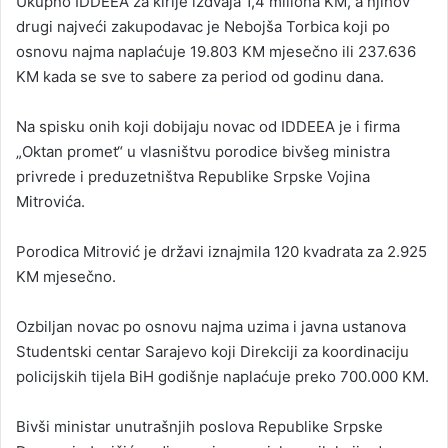
Ukupno IDDEEA za kirije izdvaja 1,4 miliona KM, a njihov
drugi najveći zakupodavac je Nebojša Torbica koji po
osnovu najma naplaćuje 19.803 KM mjesečno ili 237.636
KM kada se sve to sabere za period od godinu dana.
Na spisku onih koji dobijaju novac od IDDEEA je i firma
„Oktan promet“ u vlasništvu porodice bivšeg ministra
privrede i preduzetništva Republike Srpske Vojina
Mitrovića.
Porodica Mitrović je državi iznajmila 120 kvadrata za 2.925
KM mjesečno.
Ozbiljan novac po osnovu najma uzima i javna ustanova
Studentski centar Sarajevo koji Direkciji za koordinaciju
policijskih tijela BiH godišnje naplaćuje preko 700.000 KM.
Bivši ministar unutrašnjih poslova Republike Srpske