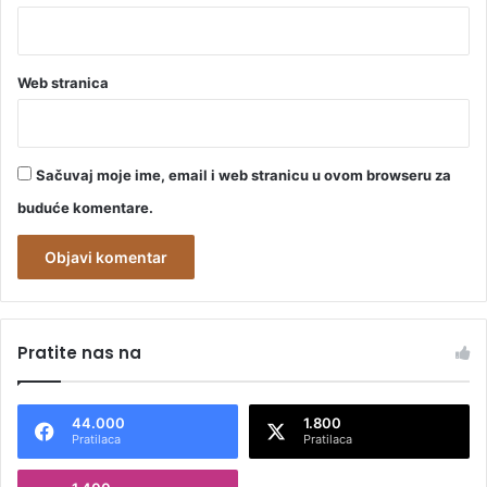
Web stranica
Sačuvaj moje ime, email i web stranicu u ovom browseru za
buduće komentare.
A
l
Pratite nas na
t
e
44.000
1.800
r
Pratilaca
Pratilaca
n