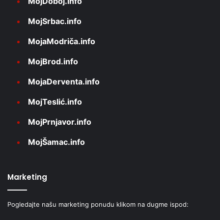
MojDoboj.info
MojSrbac.info
MojaModriča.info
MojBrod.info
MojaDerventa.info
MojTeslić.info
MojPrnjavor.info
MojŠamac.info
Marketing
Pogledajte našu marketing ponudu klikom na dugme ispod: