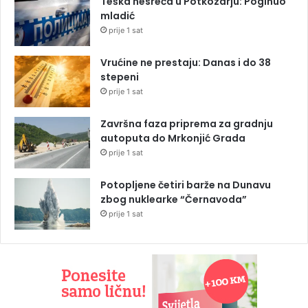
Teška nesreća u Potkozarju: Poginuo
mladić
prije 1 sat
Vrućine ne prestaju: Danas i do 38
stepeni
prije 1 sat
Završna faza priprema za gradnju
autoputa do Mrkonjić Grada
prije 1 sat
Potopljene četiri barže na Dunavu
zbog nuklearke “Černavoda”
prije 1 sat