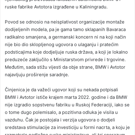
ruske fabrike Avtotora izgrađene u Kaliningradu.
a
n
Povod se odnosio na neisplativost organizacije montaže
e
dodijeljenih modela, pa je gama tamo sklapanih Bavaraca
m
a
radikalno smanjena, a germanski koncern ni na koji način
i
nije bio dio sklopljenog ugovora o ulaganju i pratećim
l
podsticajima koje dodjeljuje ruska država, a koji je lokalno
preduzeće zaključilo s Ministarstvom privrede i trgovine.
Međutim, sada stižu vijesti da obje strane, BMW i Avtotor
najavljuju proširenje saradnje.
Činjenica je da važeći ugovor koji su nekada potpisali
BMW i Avtotor ističe krajem marta 2022. godine i da BMW
nije izgradio sopstvenu fabriku u Ruskoj Federaciji, iako se
o tome dugo polemisalo, a pozitivna odluka je visila u
vazduhu. Čak je postojala i verzija ugovora o dodjeli
sredstava stimulacije za investiciju u formi nacrta, a koju je
razmatralo nadležno rusko ministartsvo, ali taj sporazum