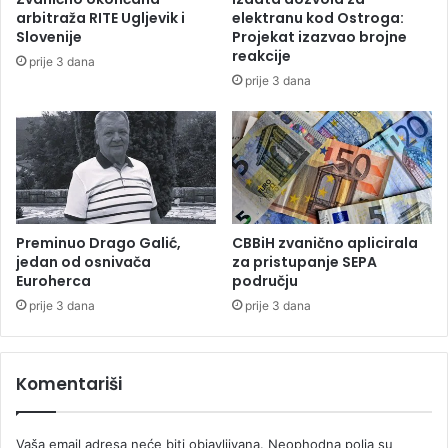
o
k
arbitraža RITE Ugljevik i
elektranu kod Ostroga:
p
a
Slovenije
Projekat izazvao brojne
o
:
reakcije
prije 3 dana
b
U
prije 3 dana
j
s
e
u
d
d
e
a
p
r
r
u
o
s
t
a
Preminuo Drago Galić,
CBBiH zvanično aplicirala
i
k
jedan od osnivača
za pristupanje SEPA
v
Euroherca
području
a
M
m
prije 3 dana
prije 3 dana
o
i
r
o
n
n
Komentariši
a
o
r
m
a
v
Vaša email adresa neće biti objavljivana.
Neophodna polja su