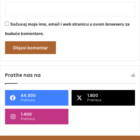
Sačuvaj moje ime, email i web stranicu u ovom browseru za
buduće komentare.
A
l
Pratite nas na
t
e
44.000
1.800
r
Pratilaca
Pratilaca
n
1.400
a
Pratilaca
t
i