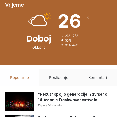
v
Vrijeme
e
26
℃
:
Doboj
26º - 26º
55%
3.14 km/h
Oblačno
Popularno
Posljednje
Komentari
“Nexus“ spojio generacije: Završeno
14. izdanje Freshwave festivala
prije 56 minuta