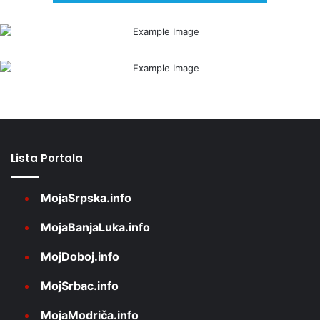
Lista Portala
MojaSrpska.info
MojaBanjaLuka.info
MojDoboj.info
MojSrbac.info
MojaModriča.info