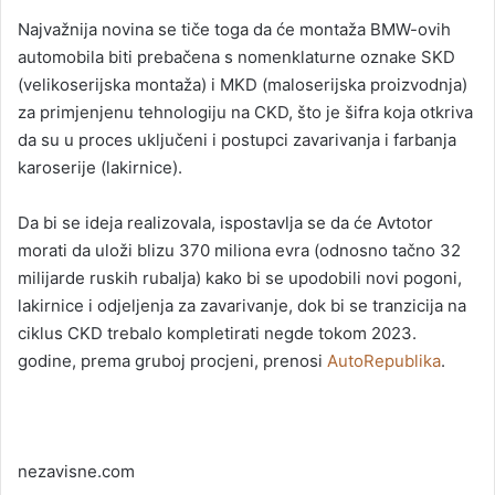
Najvažnija novina se tiče toga da će montaža BMW-ovih
automobila biti prebačena s nomenklaturne oznake SKD
(velikoserijska montaža) i MKD (maloserijska proizvodnja)
za primjenjenu tehnologiju na CKD, što je šifra koja otkriva
da su u proces uključeni i postupci zavarivanja i farbanja
karoserije (lakirnice).
Da bi se ideja realizovala, ispostavlja se da će Avtotor
morati da uloži blizu 370 miliona evra (odnosno tačno 32
milijarde ruskih rubalja) kako bi se upodobili novi pogoni,
lakirnice i odjeljenja za zavarivanje, dok bi se tranzicija na
ciklus CKD trebalo kompletirati negde tokom 2023.
godine, prema gruboj procjeni, prenosi
AutoRepublika
.
nezavisne.com