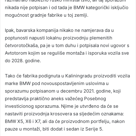
nikada nije potpisan i od tada je BMW kategorički isključio
mogućnost gradnje fabrike u toj zemlji.
Ipak, bavarska kompanija nikako ne namjerava da u
poptunosti napusti lokalnu proizvodnju plemenitih
četvorotočkaša, pa je u tom duhu i potpisala novi ugovor s
Avtotorom kojim se reguliše montaža i isporuka vozila sve
do 2028. godine.
Tako će fabrika podignuta u Kaliningradu proizvoditi vozila
marke BMW pod novouspostavljenim uslovima u
sporazumu potpisanom u decembru 2021. godine, koji
predstavlja praktično aneks važećeg Posebnog
investicionog sporazuma. Njime je utvrđeno da će se
nastaviti proizvodnja krosovera sa sljedećim oznakama:
BMW X5, X6 i X7, ali da će proizvodnom portfelju, nakon
pauze u montaži, biti dodat i sedan iz Serije 5.