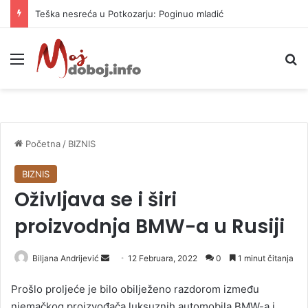
Teška nesreća u Potkozarju: Poginuo mladić
Meni
P
Početna
/
BIZNIS
BIZNIS
Oživljava se i širi
proizvodnja BMW-a u Rusiji
Biljana Andrijević
S
12 Februara, 2022
0
1 minut čitanja
e
Prošlo proljeće je bilo obilježeno razdorom između
n
njemačkog proizvođača luksuznih automobila BMW-a i
d