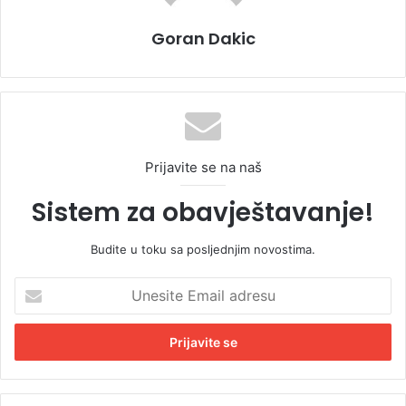
Goran Dakic
Prijavite se na naš
Sistem za obavještavanje!
Budite u toku sa posljednjim novostima.
U
n
e
s
i
t
e