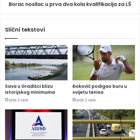
n
Borac nosilac u prva dva kola kvalifikacija za LŠ
l
i
a
h
c
p
u
Slični tekstovi
o
p
p
r
l
v
a
a
v
d
a
v
:
a
M
k
a
o
Sava u Gradišci blizu
Đoković podigao buru u
j
l
istorijskog minimuma
svijetu tenisa
k
a
prije 2 sata
prije 2 sata
o
k
j
v
i
a
n
l
i
i
k
f