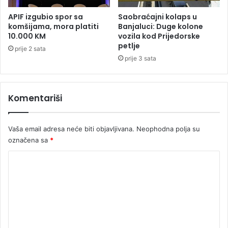
o
i
n
k
APIF izgubio spor sa
Saobraćajni kolaps u
e
a
komšijama, mora platiti
Banjaluci: Duge kolone
z
c
10.000 KM
vozila kod Prijedorske
a
petlje
i
prije 2 sata
b
j
prije 3 sata
o
a
r
z
a
a
Komentariši
v
L
l
Š
j
Vaša email adresa neće biti objavljivana.
Neophodna polja su
a
označena sa
*
K
o
m
e
n