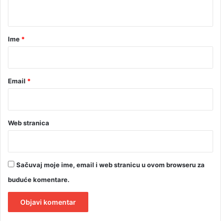
t
a
r
Ime
*
*
Email
*
Web stranica
Sačuvaj moje ime, email i web stranicu u ovom browseru za
buduće komentare.
A