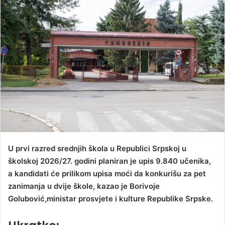
d
a
n
e
m
a
i
l
U prvi razred srednjih škola u Republici Srpskoj u
školskoj 2026/27. godini planiran je upis 9.840 učenika,
a kandidati će prilikom upisa moći da konkurišu za pet
zanimanja u dvije škole, kazao je Borivoje
Golubović,ministar prosvjete i kulture Republike Srpske.