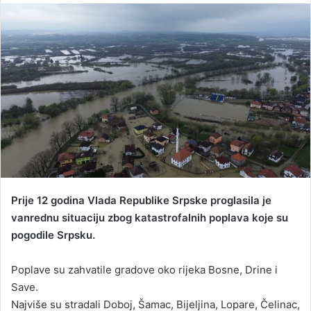
n
d
a
n
e
m
a
i
l
Prije 12 godina Vlada Republike Srpske proglasila je
vanrednu situaciju zbog katastrofalnih poplava koje su
pogodile Srpsku.
Poplave su zahvatile gradove oko rijeka Bosne, Drine i
Save.
Najviše su stradali Doboj, Šamac, Bijeljina, Lopare, Čelinac,