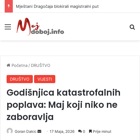
Helikopter ponovo gasi vatru u selima kod Trebinja
Meni
P
Početna
/
DRUŠTVO
DRUŠTVO
VIJESTI
Godišnjica katastrofalnih
poplava: Maj koji niko ne
zaboravlja
Goran Dakic
S
17 Maja, 2026
0
Prije minut
e