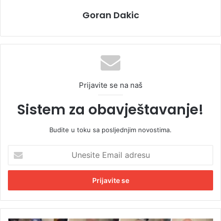
Goran Dakic
Prijavite se na naš
Sistem za obavještavanje!
Budite u toku sa posljednjim novostima.
U
n
e
s
i
t
e