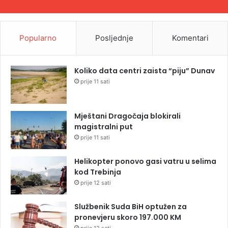
Popularno
Posljednje
Komentari
Koliko data centri zaista “piju” Dunav
prije 11 sati
Mještani Dragočaja blokirali
magistralni put
prije 11 sati
Helikopter ponovo gasi vatru u selima
kod Trebinja
prije 12 sati
Službenik Suda BiH optužen za
pronevjeru skoro 197.000 KM