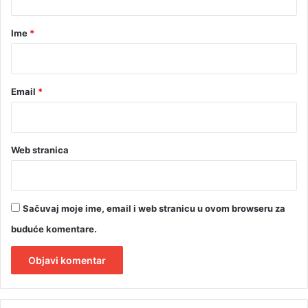
a
r
Ime
*
*
Email
*
Web stranica
Sačuvaj moje ime, email i web stranicu u ovom browseru za
buduće komentare.
A
l