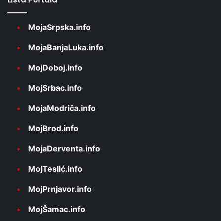
MojaSrpska.info
MojaBanjaLuka.info
MojDoboj.info
MojSrbac.info
MojaModriča.info
MojBrod.info
MojaDerventa.info
MojTeslić.info
MojPrnjavor.info
MojŠamac.info