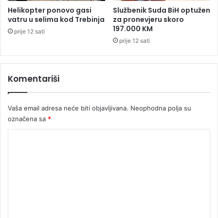
d
R
Helikopter ponovo gasi
Službenik Suda BiH optužen
r
S
vatru u selima kod Trebinja
za pronevjeru skoro
a
197.000 KM
prije 12 sati
N
prije 12 sati
e
š
o
Komentariši
v
i
ć
a
Vaša email adresa neće biti objavljivana.
Neophodna polja su
označena sa
*
K
o
m
e
n
t