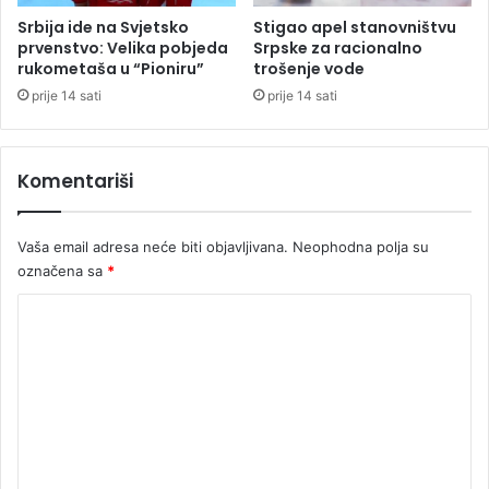
i
Srbija ide na Svjetsko
Stigao apel stanovništvu
č
prvenstvo: Velika pobjeda
Srpske za racionalno
e
rukometaša u “Pioniru”
trošenje vode
n
prije 14 sati
prije 14 sati
o
g
z
Komentariši
a
u
b
Vaša email adresa neće biti objavljivana.
Neophodna polja su
i
označena sa
*
s
t
K
v
o
o
m
m
a
e
t
u
n
r
t
a