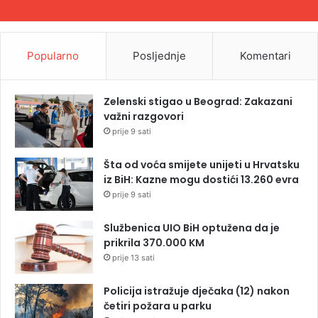
Popularno
Posljednje
Komentari
Zelenski stigao u Beograd: Zakazani
važni razgovori
prije 9 sati
Šta od voća smijete unijeti u Hrvatsku
iz BiH: Kazne mogu dostići 13.260 evra
prije 9 sati
Službenica UIO BiH optužena da je
prikrila 370.000 KM
prije 13 sati
Policija istražuje dječaka (12) nakon
četiri požara u parku