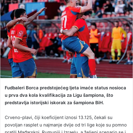
d
a
n
e
m
a
i
l
Fudbaleri Borca predstojećeg ljeta imaće status nosioca
u prva dva kola kvalifikacija za Ligu šampiona, što
predstavlja istorijski iskorak za šampiona BiH.
Crveno-plavi, čiji koeficijent iznosi 13.125, čekali su
povoljan rasplet u najmanje dvije od tri lige koje su pomno
pratili Mađarskoj, Rumuniji i Izraelu, a željeni scenario se i