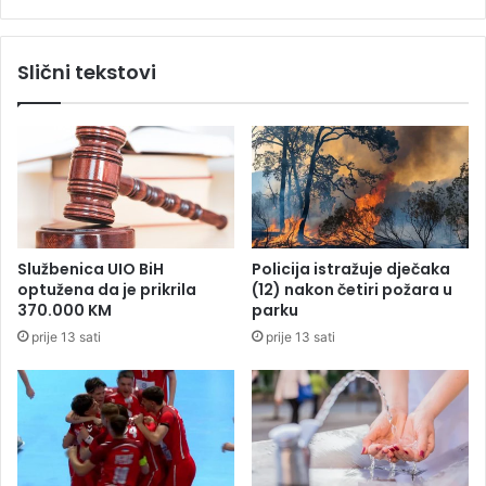
n
a
j
v
e
i
Slični tekstovi
š
l
k
a
o
f
l
o
e
t
u
o
R
g
S
r
a
Službenica UIO BiH
Policija istražuje dječaka
f
optužena da je prikrila
(12) nakon četiri požara u
i
370.000 KM
parku
j
prije 13 sati
prije 13 sati
u
o
s
u
m
n
j