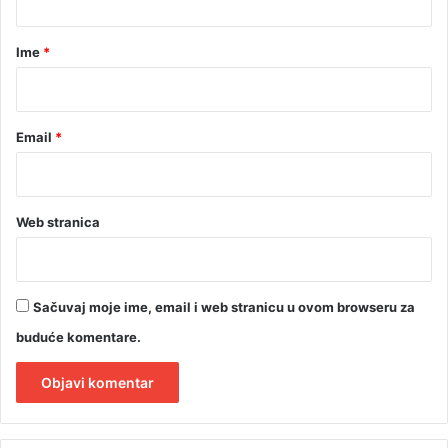
n
a
t
r
Ime
*
a
i
*
u
p
Email
*
o
z
o
r
e
Web stranica
n
j
e
Sačuvaj moje ime, email i web stranicu u ovom browseru za
buduće komentare.
A
l