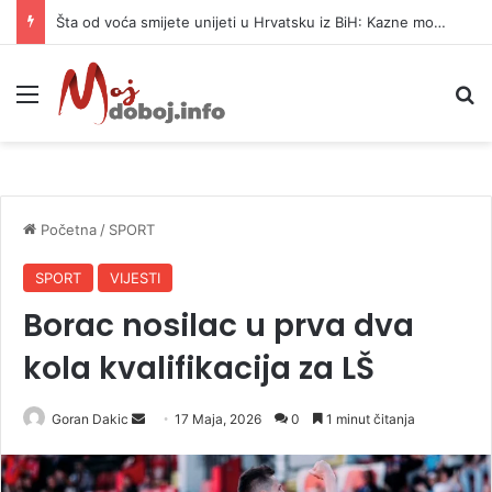
Šta od voća smijete unijeti u Hrvatsku iz BiH: Kazne mogu dostići 13.260 evra
Meni
P
Početna
/
SPORT
SPORT
VIJESTI
Borac nosilac u prva dva
kola kvalifikacija za LŠ
Goran Dakic
S
17 Maja, 2026
0
1 minut čitanja
e
n