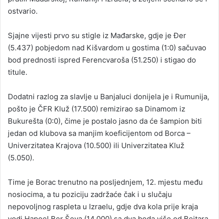
ostvario.
Sjajne vijesti prvo su stigle iz Mađarske, gdje je Đer
(5.437) pobjedom nad Kišvardom u gostima (1:0) sačuvao
bod prednosti ispred Ferencvaroša (51.250) i stigao do
titule.
Dodatni razlog za slavlje u Banjaluci donijela je i Rumunija,
pošto je ČFR Kluž (17.500) remizirao sa Dinamom iz
Bukurešta (0:0), čime je postalo jasno da će šampion biti
jedan od klubova sa manjim koeficijentom od Borca –
Univerzitatea Krajova (10.500) ili Univerzitatea Kluž
(5.050).
Time je Borac trenutno na posljednjem, 12. mjestu među
nosiocima, a tu poziciju zadržaće čak i u slučaju
nepovoljnog raspleta u Izraelu, gdje dva kola prije kraja
vodi Hapoel Ber Ševa (14.000) sa dva boda više od Beitara