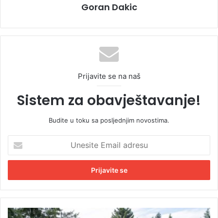
Goran Dakic
Prijavite se na naš
Sistem za obavještavanje!
Budite u toku sa posljednjim novostima.
U
n
e
s
i
t
e
E
N