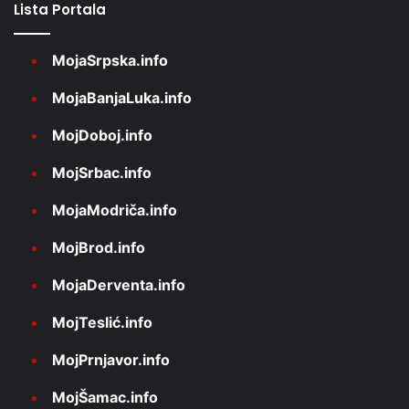
Lista Portala
MojaSrpska.info
MojaBanjaLuka.info
MojDoboj.info
MojSrbac.info
MojaModriča.info
MojBrod.info
MojaDerventa.info
MojTeslić.info
MojPrnjavor.info
MojŠamac.info