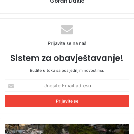
Goran Dakic
Prijavite se na naš
Sistem za obavještavanje!
Budite u toku sa posljednjim novostima.
U
n
e
s
i
t
e
E
M
m
u