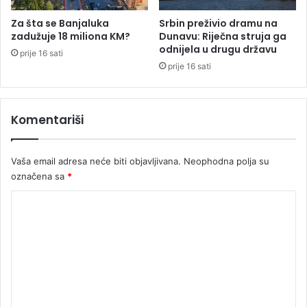
p
o
Za šta se Banjaluka
Srbin preživio dramu na
z
zadužuje 18 miliona KM?
Dunavu: Riječna struja ga
i
odnijela u drugu državu
prije 16 sati
v
prije 16 sati
z
a
N
Komentariši
a
d
a
Vaša email adresa neće biti objavljivana.
Neophodna polja su
l
označena sa
*
o
v
K
u
a
o
k
m
a
e
d
e
n
m
t
i