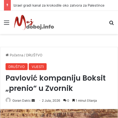
Izrael gradi kanal za krokodile oko zatvora za Palestince
Meni
P
Početna
/
DRUŠTVO
DRUŠTVO
VIJESTI
Pavlović kompaniju Boksit
„prenio“ u Zvornik
Goran Dakic
S
2 Jula, 2026
0
1 minut čitanja
e
n