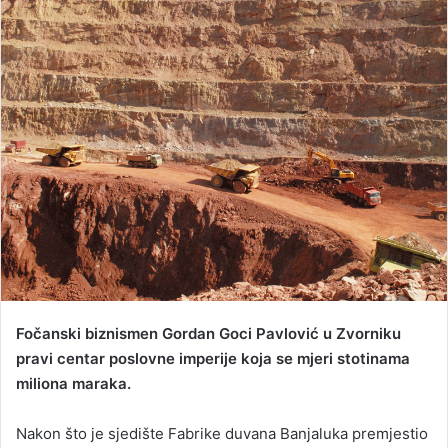
d
a
n
e
m
a
i
l
Fočanski biznismen Gordan Goci Pavlović u Zvorniku
pravi centar poslovne imperije koja se mjeri stotinama
miliona maraka.
Nakon što je sjedište Fabrike duvana Banjaluka premjestio