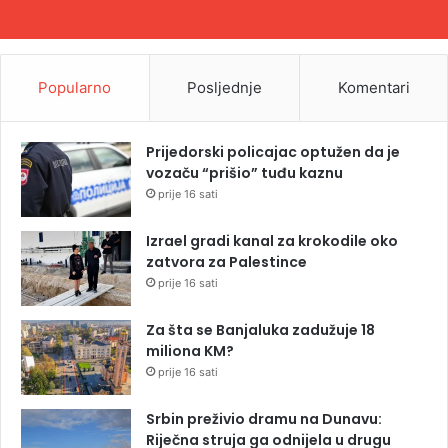
Popularno
Posljednje
Komentari
Prijedorski policajac optužen da je
vozaču “prišio” tuđu kaznu
prije 16 sati
Izrael gradi kanal za krokodile oko
zatvora za Palestince
prije 16 sati
Za šta se Banjaluka zadužuje 18
miliona KM?
prije 16 sati
Srbin preživio dramu na Dunavu:
Riječna struja ga odnijela u drugu