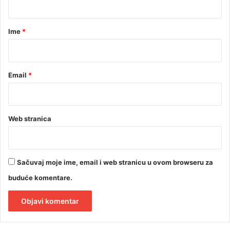
j
a
u
r
Ime
*
*
Email
*
Web stranica
Sačuvaj moje ime, email i web stranicu u ovom browseru za
buduće komentare.
A