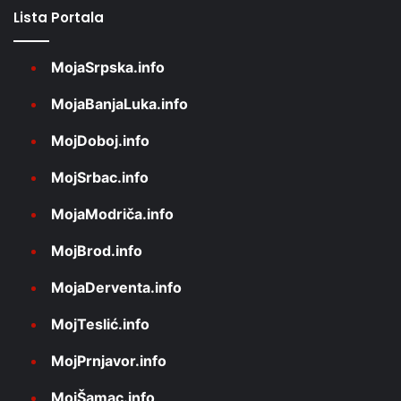
Lista Portala
MojaSrpska.info
MojaBanjaLuka.info
MojDoboj.info
MojSrbac.info
MojaModriča.info
MojBrod.info
MojaDerventa.info
MojTeslić.info
MojPrnjavor.info
MojŠamac.info