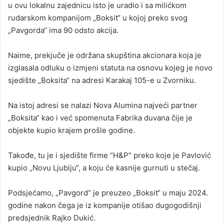
u ovu lokalnu zajednicu isto je uradio i sa milićkom
rudarskom kompanijom „Boksit“ u kojoj preko svog
„Pavgorda“ ima 90 odsto akcija.
Naime, prekjuče je održana skupština akcionara koja je
izglasala odluku o izmjeni statuta na osnovu kojeg je novo
sjedište „Boksita“ na adresi Karakaj 105-e u Zvorniku.
Na istoj adresi se nalazi Nova Alumina najveći partner
„Boksita“ kao i već spomenuta Fabrika duvana čije je
objekte kupio krajem prošle godine.
Takođe, tu je i sjedište firme “H&P” preko koje je Pavlović
kupio „Novu Ljubiju“, a koju će kasnije gurnuti u stečaj.
Podsjećamo, „Pavgord“ je preuzeo „Boksit“ u maju 2024.
godine nakon čega je iz kompanije otišao dugogodišnji
predsjednik Rajko Dukić.