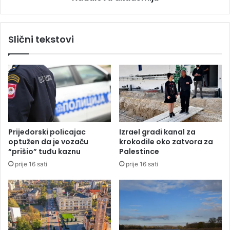
t
i
d
N
a
i
Slični tekstovi
n
k
a
o
i
l
s
a
p
j
o
R
d
a
r
d
u
o
Prijedorski policajac
Izrael gradi kanal za
š
j
optužen da je vozaču
krokodile oko zatvora za
e
č
“prišio” tuđu kaznu
Palestince
v
i
prije 16 sati
prije 16 sati
i
ć
n
d
a
o
b
i
o