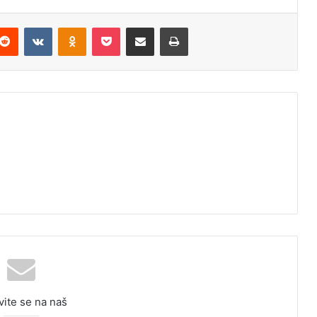
Reddit
VKontakte
Odnoklassniki
Pocket
Podijeli putem Emaila
Odštampaj
vite se na naš