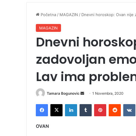
Početna
/
MAGAZIN
/
Dnevni horoskop: Ovan nije 
MAGAZIN
Dnevni horoskop
zadovoljan emo
Lav ima probl
Tamara Bogunovic
S
1 Novembra, 2020
e
Facebook
X
LinkedIn
Tumblr
Pinterest
Reddit
VK
n
d
a
OVAN
n