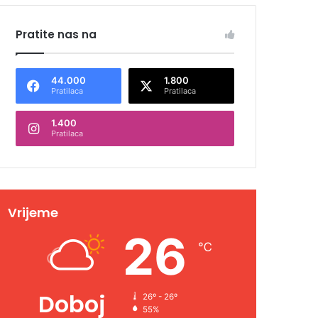
Pratite nas na
44.000
1.800
Pratilaca
Pratilaca
1.400
Pratilaca
Vrijeme
26
℃
Doboj
26º - 26º
55%