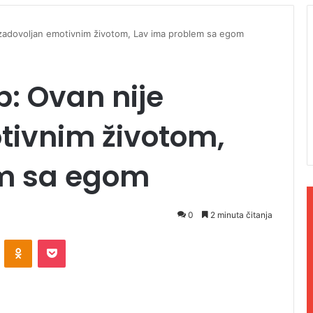
zadovoljan emotivnim životom, Lav ima problem sa egom
: Ovan nije
tivnim životom,
em sa egom
0
2 minuta čitanja
ontakte
Odnoklassniki
Pocket