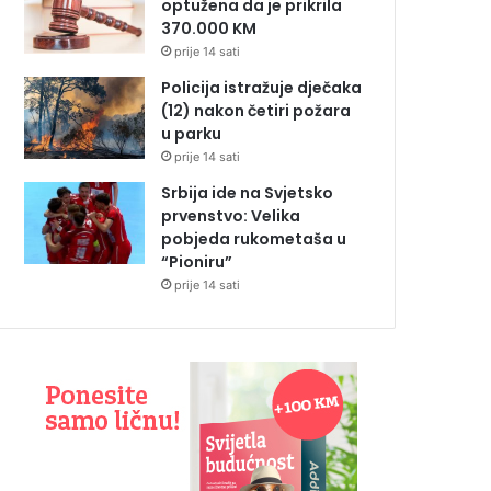
optužena da je prikrila
370.000 KM
prije 14 sati
Policija istražuje dječaka
(12) nakon četiri požara
u parku
prije 14 sati
Srbija ide na Svjetsko
prvenstvo: Velika
pobjeda rukometaša u
“Pioniru”
prije 14 sati