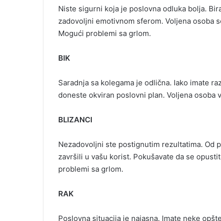
e
Niste sigurni koja je poslovna odluka bolja. Bi
m
zadovoljni emotivnom sferom. Voljena osoba se
a
Mogući problemi sa grlom.
i
l
BIK
Saradnja sa kolegama je odlična. Iako imate raz
doneste okviran poslovni plan. Voljena osoba va
BLIZANCI
Nezadovoljni ste postignutim rezultatima. Od p
završili u vašu korist. Pokušavate da se opust
problemi sa grlom.
RAK
Poslovna situacija je najasna. Imate neke opšte