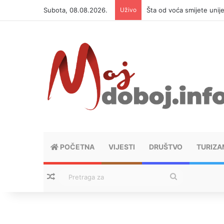
Subota, 08.08.2026.
Uživo
Šta od voća smijete unij
POČETNA
VIJESTI
DRUŠTVO
TURIZA
Nasumični tekstovi
Pretraga
za