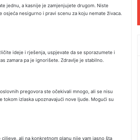
rate jednu, a kasnije je zamjenjujete drugom. Niste
 osjeća nesigurno i pravi scenu za koju nemate živaca.
ličite ideje i rješenja, uspjevate da se sporazumete i
s zamara pa je ignorišete. Zdravlje je stabilno.
oslovnih pregovora ste očekivali mnogo, ali se nisu
ite tokom izlaska upoznavajući nove ljude. Mogući su
 ciljeve, ali na konkretnom planu nije vam jasno šta