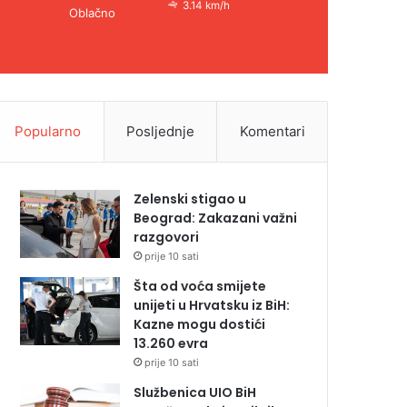
3.14 km/h
Oblačno
Popularno
Posljednje
Komentari
Zelenski stigao u
Beograd: Zakazani važni
razgovori
prije 10 sati
Šta od voća smijete
unijeti u Hrvatsku iz BiH:
Kazne mogu dostići
13.260 evra
prije 10 sati
Službenica UIO BiH