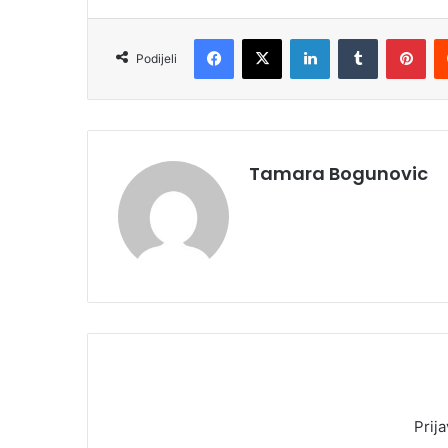
Facebook
X
LinkedIn
Tumblr
Pinterest
Podijeli
Tamara Bogunovic
Prija