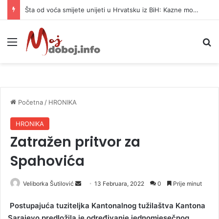
Šta od voća smijete unijeti u Hrvatsku iz BiH: Kazne mogu dostići 13.260 evra
Meni
P
Početna
/
HRONIKA
HRONIKA
Zatražen pritvor za
Spahovića
Veliborka Šutilović
S
13 Februara, 2022
0
Prije minut
e
Postupajuća tuziteljka Kantonalnog tužilaštva Kantona
n
Sarajevo predložila je određivanje jednomjesečnog
d