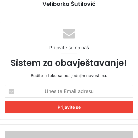
Veliborka Šutilović
Prijavite se na naš
Sistem za obavještavanje!
Budite u toku sa posljednjim novostima.
U
n
e
s
i
t
e
E
P