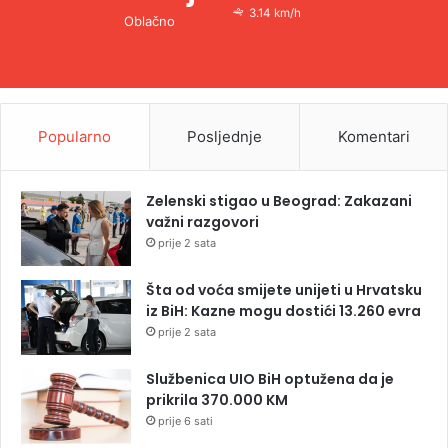
3.14 km/h
Oblačno
Popularno
Posljednje
Komentari
Zelenski stigao u Beograd: Zakazani
važni razgovori
prije 2 sata
Šta od voća smijete unijeti u Hrvatsku
iz BiH: Kazne mogu dostići 13.260 evra
prije 2 sata
Službenica UIO BiH optužena da je
prikrila 370.000 KM
prije 6 sati