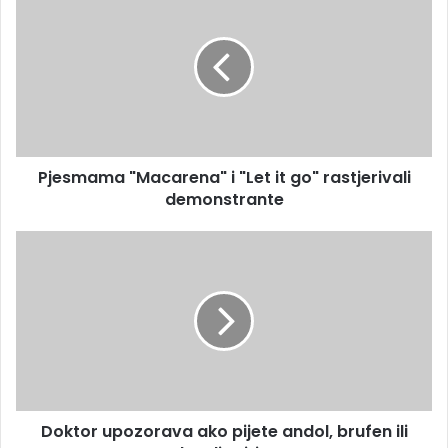
m
j
a
e
i
s
l
m
a
a
d
m
r
a
e
"
s
Pjesmama "Macarena" i "Let it go" rastjerivali
M
u
demonstrante
a
c
a
D
r
o
e
k
n
t
a
o
"
r
i
u
"
p
L
o
e
Doktor upozorava ako pijete andol, brufen ili
z