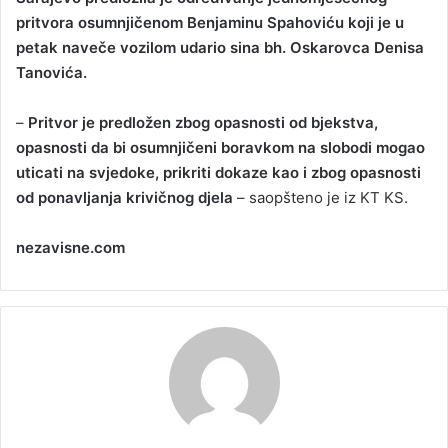
pritvora osumnjičenom Benjaminu Spahoviću koji je u
a
petak naveče vozilom udario sina bh. Oskarovca Denisa
n
Tanovića.
e
m
a
–
Pritvor je predložen zbog opasnosti od bjekstva,
i
opasnosti da bi osumnjičeni boravkom na slobodi mogao
l
uticati na svjedoke, prikriti dokaze kao i zbog opasnosti
od ponavljanja krivičnog djela
– saopšteno je iz KT KS.
nezavisne.com