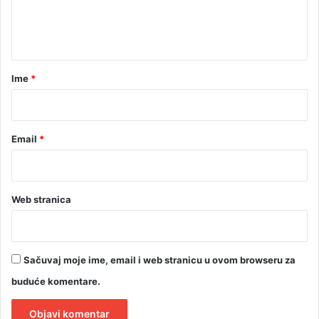
n
t
a
r
Ime
*
*
Email
*
Web stranica
Sačuvaj moje ime, email i web stranicu u ovom browseru za
buduće komentare.