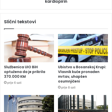
t
kardiopirin
o
i
r
t
a
g
v
Slični tekstovi
o
a
"
a
r
k
a
o
s
p
t
i
j
j
e
e
r
t
Službenica UIO BiH
Ubistvo u Bosanskoj Krupi:
i
e
optužena da je prikrila
Vlasnik kuće pronađen
v
a
370.000 KM
mrtav, uhapšen
a
n
osumnjičeni
prije 6 sati
l
d
prije 8 sati
i
o
d
l
e
,
m
b
o
r