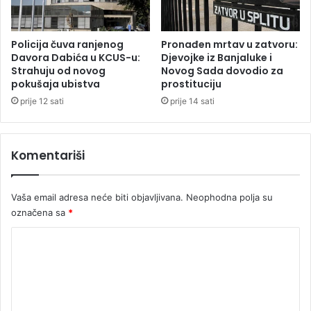
n
u
s
f
t
e
Policija čuva ranjenog
Pronađen mrtav u zatvoru:
r
n
Davora Dabića u KCUS-u:
Djevojke iz Banjaluke i
a
Strahuju od novog
Novog Sada dovodio za
i
pokušaja ubistva
prostituciju
n
l
t
i
prije 12 sati
prije 14 sati
e
k
a
r
Komentariši
d
i
o
Vaša email adresa neće biti objavljivana.
Neophodna polja su
p
označena sa
*
i
r
K
i
o
n
m
e