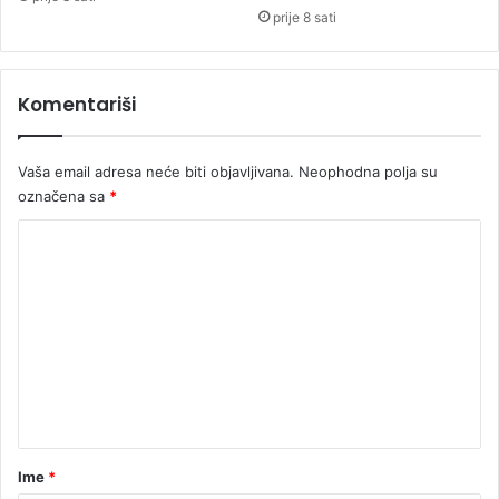
e
prije 8 sati
s
t
u
Komentariši
b
o
v
Vaša email adresa neće biti objavljivana.
Neophodna polja su
a
označena sa
*
,
s
K
e
l
o
a
m
b
e
e
z
n
s
t
t
r
a
u
r
Ime
*
j