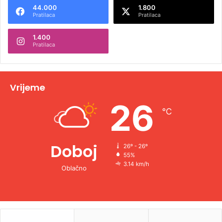
44.000
1.800
r
Pratilaca
Pratilaca
n
1.400
a
Pratilaca
t
i
v
Vrijeme
e
26
℃
:
Doboj
26º - 26º
55%
3.14 km/h
Oblačno