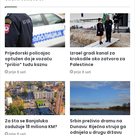
r
b
a
i
B
n
a
j
l
a
k
i
a
z
n
g
Prijedorski policajac
Izrael gradi kanal za
s
o
optužen da je vozaču
krokodile oko zatvora za
r
“prišio” tuđu kaznu
Palestince
j
prije 8 sati
prije 8 sati
e
l
e
d
e
s
e
t
Za šta se Banjaluka
Srbin preživio dramu na
i
zadužuje 18 miliona KM?
Dunavu: Riječna struja ga
n
odnijela u drugu državu
prije 8 sati