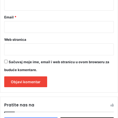
e
*
Email
*
Web stranica
Sačuvaj moje ime, email i web stranicu u ovom browseru za
buduće komentare.
A
l
Pratite nas na
t
e