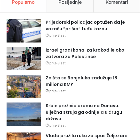
Popularno
Posljednje
Komentari
Prijedorski policajac optužen da je
vozaču “prišio” tuđu kaznu
prije 8 sati
Izrael gradi kanal za krokodile oko
zatvora za Palestince
prije 8 sati
Za šta se Banjaluka zadužuje 18
miliona KM?
prije 8 sati
Srbin preživio dramu na Dunavu:
Riječna struja ga odnijela u drugu
državu
prije 8 sati
Vlada pružila ruku za spas Željezare