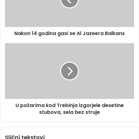
n
a
1
d
4
r
g
e
o
s
Nakon 14 godina gasi se Al Jazeera Balkans
d
u
i
n
U
a
p
g
o
a
ž
s
a
i
r
s
i
e
m
A
a
U požarima kod Trebinja izgorjele desetine
l
k
J
stubova, sela bez struje
o
a
d
z
T
e
r
Slični tekstovi
e
e