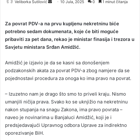
Veliborka Šutilović
S
10 Jula, 2025
0
1 minut čitanja
e
n
Za povrat PDV-a na prvu kupljenu nekretninu biće
d
potrebno sedam dokumenata, koje će biti moguće
a
pribaviti za pet dana, rekao je ministar finasija i trezora u
n
Savjetu ministara Srđan Amidžić.
e
m
a
Amidžić je izjavio je da se kasni sa donošenjem
i
podzakonskih akata za povrat PDV-a zbog namjere da se
l
pojednostavi procedura za onoga ko ima pravo na povrat.
– Izuzetno nam je drago što smo to priveli kraju. Nismo
umanjili ničija prava. Svako ko se uknjižio na nekretninu
nakon stupanja na snagu Zakona, ima pravo povrata –
naveo je novinarima u Banjaluci Amidžić, koji je i
predsjedavajući Upravnog odbora Uprave za indirektno
oporezivanje BiH.