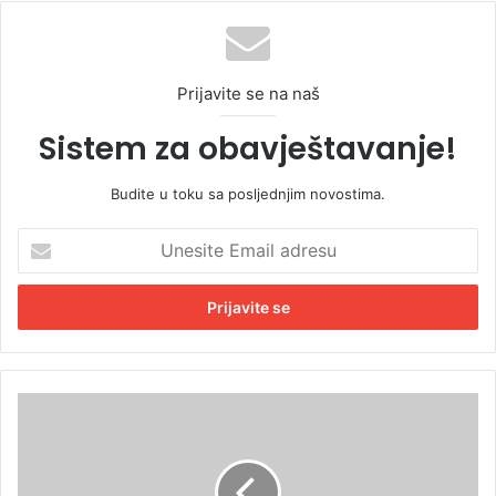
Prijavite se na naš
Sistem za obavještavanje!
Budite u toku sa posljednjim novostima.
U
n
e
s
i
t
e
E
N
m
a
a
k
i
o
l