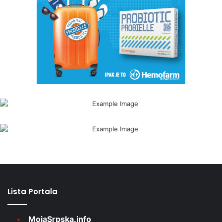
Lista Portala
MojaSrpska.info