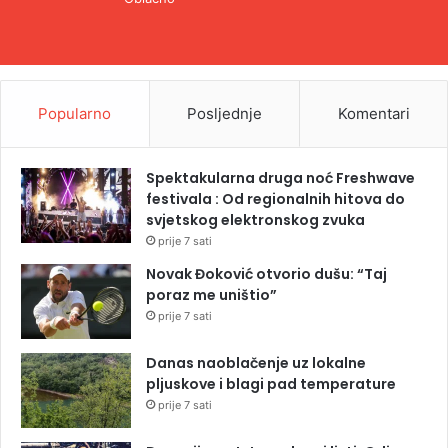
Popularno
Posljednje
Komentari
Spektakularna druga noć Freshwave
festivala : Od regionalnih hitova do
svjetskog elektronskog zvuka
prije 7 sati
Novak Đoković otvorio dušu: “Taj
poraz me uništio”
prije 7 sati
Danas naoblačenje uz lokalne
pljuskove i blagi pad temperature
prije 7 sati