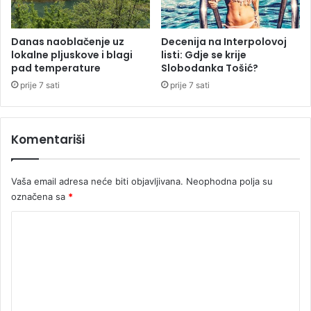
j
a
e
ć
t
e
Danas naoblačenje uz
Decenija na Interpolovoj
(
lokalne pljuskove i blagi
listi: Gdje se krije
s
pad temperature
Slobodanka Tošić?
F
e
O
d
prije 7 sati
prije 7 sati
T
a
O
m
)
d
Komentariši
o
k
u
Vaša email adresa neće biti objavljivana.
Neophodna polja su
m
označena sa
*
e
n
K
a
o
t
a
m
,
e
p
o
n