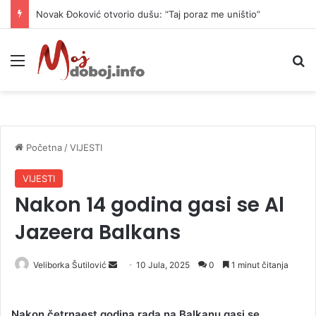
Novak Đoković otvorio dušu: “Taj poraz me uništio”
Meni
P
Početna
/
VIJESTI
VIJESTI
Nakon 14 godina gasi se Al
Jazeera Balkans
Veliborka Šutilović
S
10 Jula, 2025
0
1 minut čitanja
e
n
Nakon četrnaest godina rada na Balkanu gasi se
d