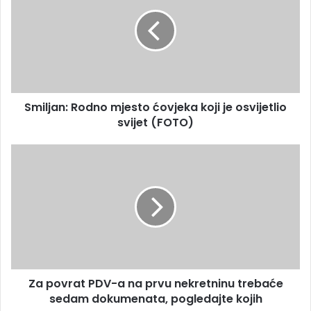
a
i
i
l
l
j
a
a
d
n
r
:
e
R
s
Smiljan: Rodno mjesto ćovjeka koji je osvijetlio
o
u
svijet (FOTO)
d
n
o
Z
m
a
j
p
e
o
s
v
t
r
o
a
ć
t
o
P
v
Za povrat PDV-a na prvu nekretninu trebaće
D
j
sedam dokumenata, pogledajte kojih
V
e