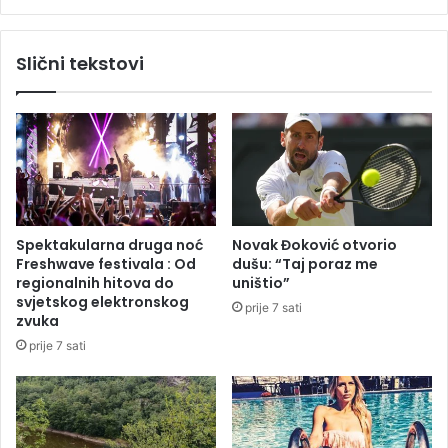
-
k
a
a
n
Slični tekstovi
k
a
o
p
j
r
i
v
j
u
e
n
o
e
s
k
v
r
Spektakularna druga noć
Novak Đoković otvorio
i
e
Freshwave festivala : Od
dušu: “Taj poraz me
j
t
regionalnih hitova do
uništio”
e
n
svjetskog elektronskog
prije 7 sati
t
i
zvuka
l
n
prije 7 sati
i
u
o
t
s
r
v
e
i
b