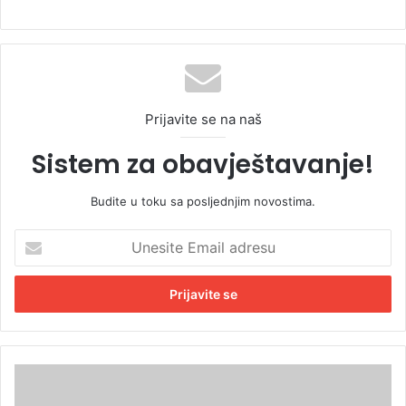
Prijavite se na naš
Sistem za obavještavanje!
Budite u toku sa posljednjim novostima.
U
n
e
s
i
t
e
E
S
m
m