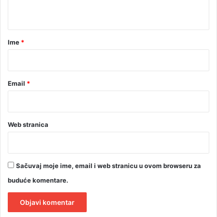
g
t
l
e
a
d
r
Ime
*
a
*
j
t
e
Email
*
k
o
j
i
Web stranica
h
Sačuvaj moje ime, email i web stranicu u ovom browseru za
buduće komentare.