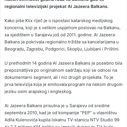
regionalni televizijski projekat Al Jazeera Balkans.
a
n
Kako piše Klix riječ je o ispostavi katarskog medijskog
e
koncerna, koji je s velikim uspjehom poslovao na Balkanu,
m
a
sa sjedištem u Sarajevu još od 2011. godine. Al Jazeera
i
Balkans je pokrivala regionalno tržište sa kancelarijama u
l
Beogradu, Zagrebu, Podgorici, Skoplju, Ljubljani i Prištini.
U prethodnih 14 godina Al Jazeera Balkans je posebno bila
prepoznatljiva po originalnom sadržaju koji se odnosi na
dokumentarni segment, ali i niz drugih projekata. To je
prva televizija koja je emitovala program na nekom drugom
jeziku osim arapskog i engleskog.
Al Jazeera Balkans prisutna je u Sarajevu od sredine
septembra 2010, kad je od kompanije “PEP” u vlasništvu
Adila Kulenovića kupila lokalnu TV-stanicu NTV Studio 99
za 2,3 miliona KM, koliko su iznosili dugovi te TV-kuće