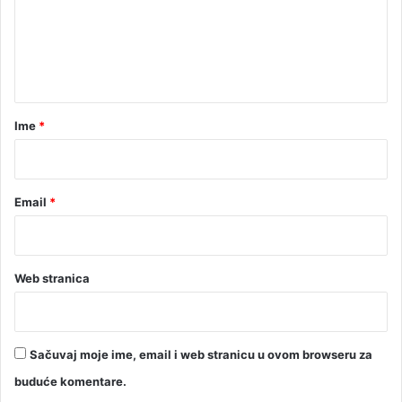
e
e
K
n
r
t
i
š
a
t
r
o
Ime
*
*
Email
*
Web stranica
Sačuvaj moje ime, email i web stranicu u ovom browseru za
buduće komentare.