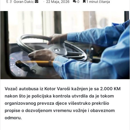
Goran Dakic
S
22 Maja, 2026
0
1 minut čitanja
e
n
d
a
n
e
m
a
i
l
Vozač autobusa iz Kotor Varoši kažnjen je sa 2.000 KM
nakon što je policijska kontrola utvrdila da je tokom
organizovanog prevoza djece višestruko prekršio
propise o dozvoljenom vremenu vožnje i obaveznom
odmoru.