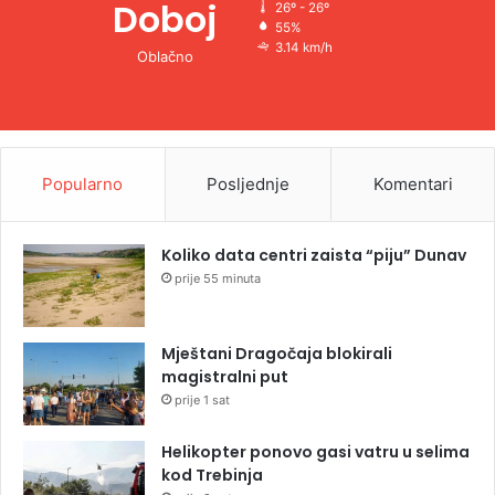
Doboj
26º - 26º
55%
3.14 km/h
Oblačno
Popularno
Posljednje
Komentari
Koliko data centri zaista “piju” Dunav
prije 55 minuta
Mještani Dragočaja blokirali
magistralni put
prije 1 sat
Helikopter ponovo gasi vatru u selima
kod Trebinja