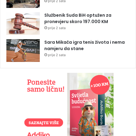
prije 2 sata
Službenik Suda BiH optužen za
pronevjeru skoro 197.000 KM
prije 2 sata
Sara Mikača igra tenis života i nema
namjeru da stane
prije 2 sata