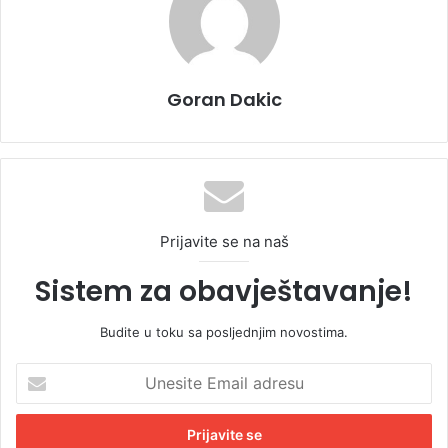
Goran Dakic
Prijavite se na naš
Sistem za obavještavanje!
Budite u toku sa posljednjim novostima.
U
n
e
s