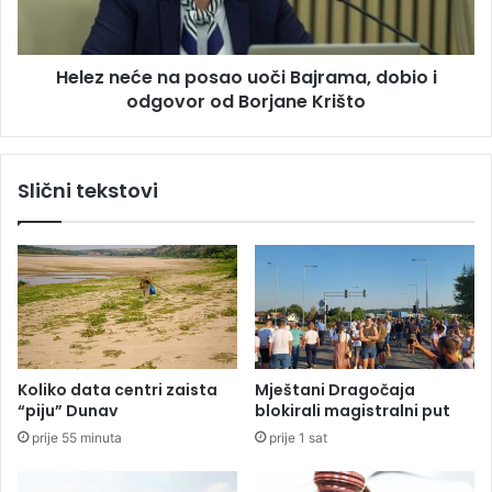
n
e
a
ć
o
e
d
Helez neće na posao uoči Bajrama, dobio i
n
m
odgovor od Borjane Krišto
a
o
p
r
o
,
s
Slični tekstovi
a
a
u
o
t
u
o
o
m
č
o
i
b
B
i
a
l
j
Koliko data centri zaista
Mještani Dragočaja
i
r
“piju” Dunav
blokirali magistralni put
h
a
prije 55 minuta
prije 1 sat
p
m
o
a
k
,