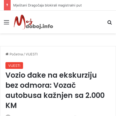
Helikopter ponovo gasi vatru u selima kod Trebinja
Meni
P
Početna
/
VIJESTI
VIJESTI
Vozio đake na ekskurziju
bez odmora: Vozač
autobusa kažnjen sa 2.000
KM