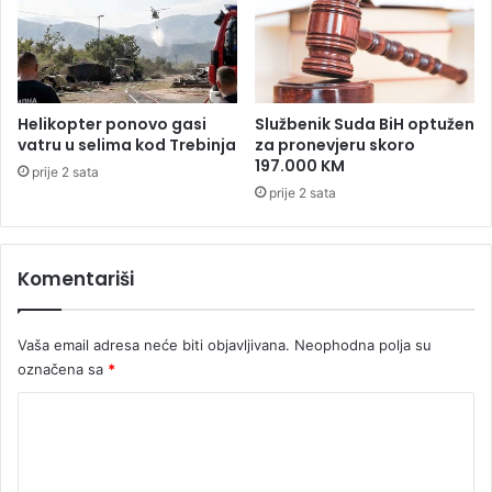
o
d
s
o
i
b
o
i
n
o
Helikopter ponovo gasi
Službenik Suda BiH optužen
a
i
vatru u selima kod Trebinja
za pronevjeru skoro
t
o
197.000 KM
prije 2 sata
r
d
prije 2 sata
o
g
t
o
o
v
a
Komentariši
o
r
r
u
o
Vaša email adresa neće biti objavljivana.
Neophodna polja su
d
B
označena sa
*
o
K
r
j
o
a
m
n